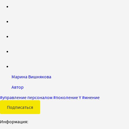
Марина Вишнякова
Автор
#
управление персоналом
#
поколение Y
#
мнение
Подписаться
Информация: