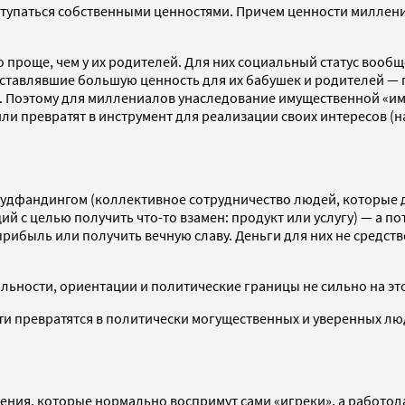
ступаться собственными ценностями. Причем ценности миллени
проще, чем у их родителей. Для них социальный статус вообще
составлявшие большую ценность для их бабушек и родителей — 
а). Поэтому для миллениалов унаследование имущественной «и
 или превратят в инструмент для реализации своих интересов (н
раудфандингом (коллективное сотрудничество людей, которые
й с целью получить что-то взамен: продукт или услугу) — а по
прибыль или получить вечную славу. Деньги для них не средст
льности, ориентации и политические границы не сильно на эт
ти превратятся в политически могущественных и уверенных л
ения, которые нормально воспримут сами «игреки», а работ