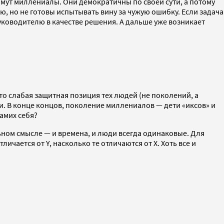
имут миллениалы. Они демократичны по своей сути, а потому
, но не готовы испытывать вину за чужую ошибку. Если задача
уководителю в качестве решения. А дальше уже возникает
то слабая защитная позиция тех людей (не поколений, а
ми. В конце концов, поколение миллениалов — дети «иксов» и
самих себя?
ьном смысле — и времена, и люди всегда одинаковые. Для
чается от Y, насколько те отличаются от Х. Хоть все и