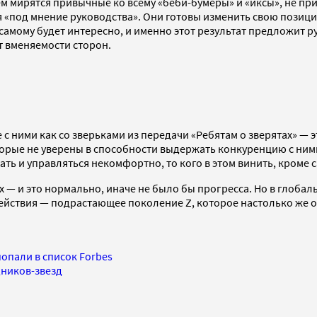
ем мирятся привычные ко всему «беби-бумеры» и «иксы», не пр
«под мнение руководства». Они готовы изменить свою позицию
самому будет интересно, и именно этот результат предложит р
от вменяемости сторон.
 ними как со зверьками из передачи «Ребятам о зверятах» — э
 которые не уверены в способности выдержать конкуренцию с ни
ать и управляться некомфортно, то кого в этом винить, кроме 
 — и это нормально, иначе не было бы прогресса. Но в глобал
ствия — подрастающее поколение Z, которое настолько же отли
попали в список Forbes
дников-звезд