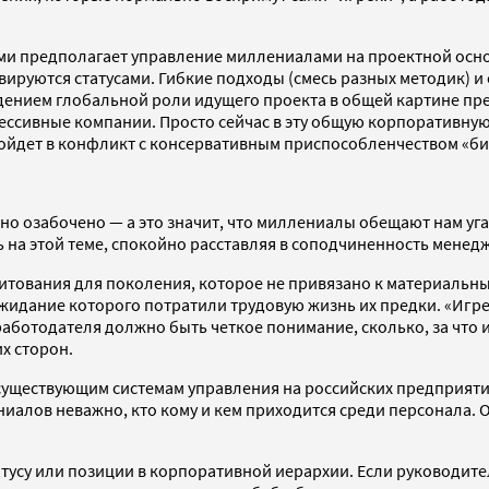
 предполагает управление миллениалами на проектной основе
ивируются статусами. Гибкие подходы (смесь разных методик)
идением глобальной роли идущего проекта в общей картине п
рессивные компании. Просто сейчас в эту общую корпоративну
войдет в конфликт с консервативным приспособленчеством «б
но озабочено — а это значит, что миллениалы обещают нам уга
а этой теме, спокойно расставляя в соподчиненность менеджер
ования для поколения, которое не привязано к материальным
ожидание которого потратили трудовую жизнь их предки. «Игре
ботодателя должно быть четкое понимание, сколько, за что и 
х сторон.
существующим системам управления на российских предприятиях
ениалов неважно, кто кому и кем приходится среди персонала. 
атусу или позиции в корпоративной иерархии. Если руководите