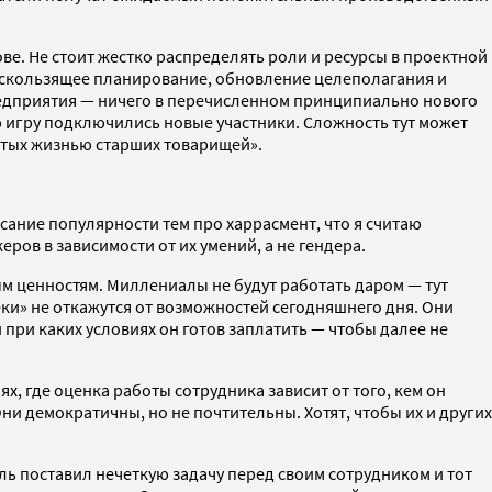
. Не стоит жестко распределять роли и ресурсы в проектной
 и скользящее планирование, обновление целеполагания и
редприятия — ничего в перечисленном принципиально нового
ю игру подключились новые участники. Сложность тут может
итых жизнью старших товарищей».
сание популярности тем про харрасмент, что я считаю
ов в зависимости от их умений, а не гендера.
 ценностям. Миллениалы не будут работать даром — тут
ки» не откажутся от возможностей сегодняшнего дня. Они
при каких условиях он готов заплатить — чтобы далее не
, где оценка работы сотрудника зависит от того, кем он
Они демократичны, но не почтительны. Хотят, чтобы их и других
ль поставил нечеткую задачу перед своим сотрудником и тот