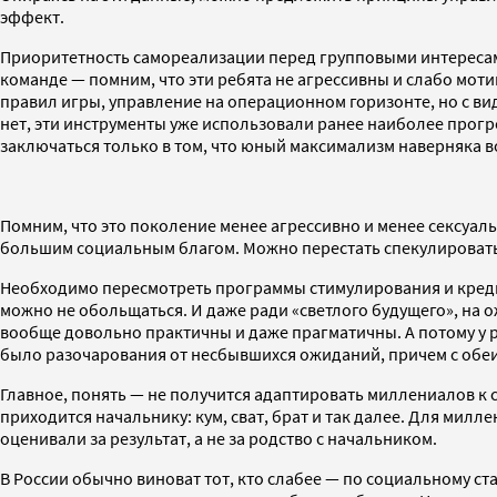
эффект.
Приоритетность самореализации перед групповыми интересами
команде — помним, что эти ребята не агрессивны и слабо мот
правил игры, управление на операционном горизонте, но с в
нет, эти инструменты уже использовали ранее наиболее прог
заключаться только в том, что юный максимализм наверняка 
Помним, что это поколение менее агрессивно и менее сексуаль
большим социальным благом. Можно перестать спекулировать н
Необходимо пересмотреть программы стимулирования и кредит
можно не обольщаться. И даже ради «светлого будущего», на 
вообще довольно практичны и даже прагматичны. А потому у ра
было разочарования от несбывшихся ожиданий, причем с обеи
Главное, понять — не получится адаптировать миллениалов к 
приходится начальнику: кум, сват, брат и так далее. Для милл
оценивали за результат, а не за родство с начальником.
В России обычно виноват тот, кто слабее — по социальному ст