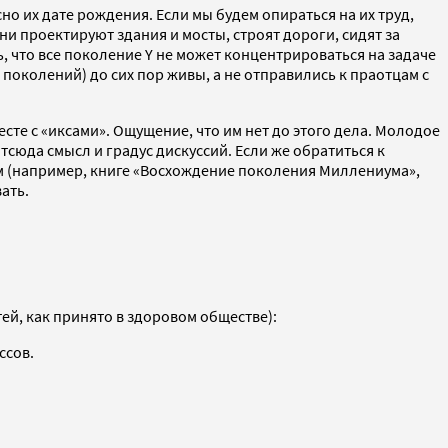
о их дате рождения. Если мы будем опираться на их труд,
Они проектируют здания и мосты, строят дороги, сидят за
ь, что все поколение Y не может концентрироваться на задаче
поколений) до сих пор живы, а не отправились к праотцам с
сте с «иксами». Ощущение, что им нет до этого дела. Молодое
отсюда смысл и градус дискуссий. Если же обратиться к
м (например, книге «Восхождение поколения Миллениума»,
ать.
ей, как принято в здоровом обществе):
ссов.