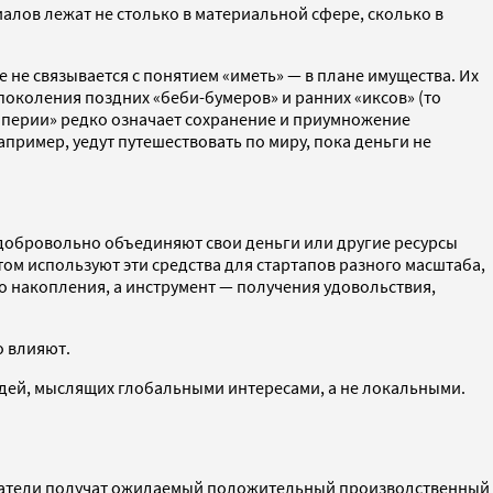
алов лежат не столько в материальной сфере, сколько в
 не связывается с понятием «иметь» — в плане имущества. Их
поколения поздних «беби-бумеров» и ранних «иксов» (то
мперии» редко означает сохранение и приумножение
апример, уедут путешествовать по миру, пока деньги не
 добровольно объединяют свои деньги или другие ресурсы
том используют эти средства для стартапов разного масштаба,
во накопления, а инструмент — получения удовольствия,
о влияют.
юдей, мыслящих глобальными интересами, а не локальными.
одатели получат ожидаемый положительный производственный