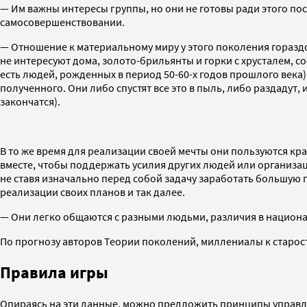
— Им важны интересы группы, но они не готовы ради этого по
самосовершенствовании.
— Отношение к материальному миру у этого поколения гораздо 
не интересуют дома, золото-брильянты и горки с хрусталем, 
есть людей, рожденных в период 50-60-х годов прошлого век
полученного. Они либо спустят все это в пыль, либо раздадут,
закончатся).
В то же время для реализации своей мечты они пользуются к
вместе, чтобы поддержать усилия других людей или организаци
не ставя изначально перед собой задачу заработать большую 
реализации своих планов и так далее.
— Они легко общаются с разными людьми, различия в национа
По прогнозу авторов Теории поколений, миллениалы к старос
Правила игры
Опираясь на эти данные, можно предложить принципы управл