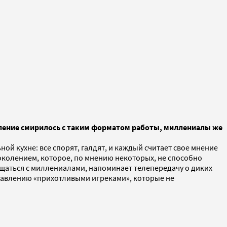
оление смирилось с таким форматом работы, миллениалы же
ой кухне: все спорят, галдят, и каждый считает свое мнение
поколением, которое, по мнению некоторых, не способно
ащаться с миллениалами, напоминает телепередачу о диких
правлению «прихотливыми игреками», которые не