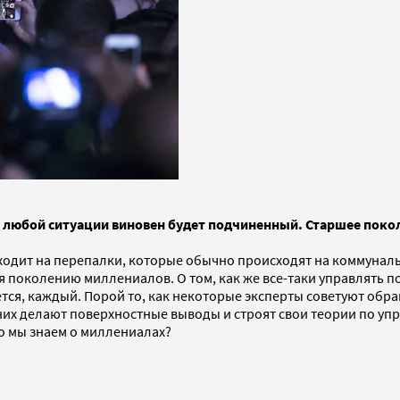
 в любой ситуации виновен будет подчиненный. Старшее пок
ходит на перепалки, которые обычно происходят на коммунальн
я поколению миллениалов. О том, как же все-таки управлять 
ется, каждый. Порой то, как некоторые эксперты советуют обр
 них делают поверхностные выводы и строят свои теории по у
то мы знаем о миллениалах?