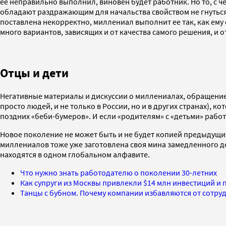
ее неправильно выполнил, виновен будет работник. Но то, с ч
обладают раздражающим для начальства свойством не гнуться 
поставлена некорректно, миллениал выполнит ее так, как ему 
много вариантов, зависящих и от качества самого решения, и 
Отцы и дети
Негативные материалы и дискуссии о миллениалах, обращение с
просто людей, и не только в России, но и в других странах),
поздних «беби-бумеров». И если «родителям» с «детьми» работ
Новое поколение не может быть и не будет копией предыдущих
миллениалов тоже уже заготовлена своя мина замедленного дей
находятся в одном глобальном алфавите.
Что нужно знать работодателю о поколении 30-летних
Как супруги из Москвы привлекли $14 млн инвестиций и 
Танцы с бубном. Почему компании избавляются от сотру