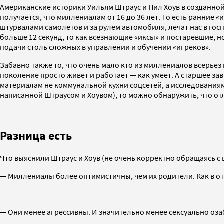
Американские историки Уильям Штраус и Нил Хоув в созданной
получается, что миллениалам от 16 до 36 лет. То есть ранние 
штурвалами самолетов и за рулем автомобиля, лечат нас в госп
больше 12 секунд, то как всезнающие «иксы» и постаревшие, н
подачи столь сложных в управлении и обучении «игреков».
Забавно также то, что очень мало кто из миллениалов всерьез 
поколение просто живет и работает — как умеет. А старшее зав
материалам не коммунальной кухни соцсетей, а исследовани
написанной Штраусом и Хоувом), то можно обнаружить, что отли
Разница есть
Что выяснили Штраус и Хоув (не очень корректно обращаясь с 
— Миллениалы более оптимистичны, чем их родители. Как в от
— Они менее агрессивны. И значительно менее сексуально оз