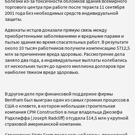
болезни из-за токсичности обломков здания Всемирного
торгового центра при работе после теракта 11 сентября
2001 года без необходимых средств индивидуальной
защиты.
Адвокаты истцов доказали прямую связь между
приобретенными заболеваниями и вредными парами и
пылью здания во время спасательных работ. В результате
около 10 тысяч работников получили компенсацию $712,5
млн за причинение вреда здоровью. Рассмотрение дела
заняло два года, а индивидуальные выплаты колебались
от нескольких тысяч до одного миллиона долларов при
наиболее тяжком вреде здоровью.
В другом деле при финансовой поддержке фирмы
Bentham был выигран один из самых громких процессов в
США о клевете, в котором небольшая строительная
компания CPM Construction в лице владельца Джозефа
Рэдклиффа (Joseph Radcliff) отсудила $14,5 млн у крупной
страховой американской компании.
Страховщик State Farm после сильной грозы, прошедшей