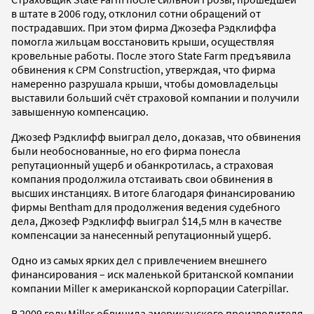
в штате в 2006 году, отклонил сотни обращений от
пострадавших. При этом фирма Джозефа Рэдклиффа
помогла жильцам восстановить крыши, осуществляя
кровельные работы. После этого State Farm предъявила
обвинения к CPM Construction, утверждая, что фирма
намеренно разрушала крыши, чтобы домовладельцы
выставили больший счёт страховой компании и получили
завышенную компенсацию.
Джозеф Рэдклифф выиграл дело, доказав, что обвинения
были необоснованные, но его фирма понесла
репутационный ущерб и обанкротилась, а страховая
компания продолжила отстаивать свои обвинения в
высших инстанциях. В итоге благодаря финансированию
фирмы Bentham для продолжения ведения судебного
дела, Джозеф Рэдклифф выиграл $14,5 млн в качестве
компенсации за нанесенный репутационный ущерб.
Одно из самых ярких дел с привлечением внешнего
финансирования – иск маленькой британской компании
компании Miller к американской корпорации Caterpillar.
В 2009 году Miller обвинила американского производителя