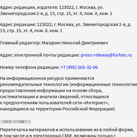
Адрес редакции, издателя: 123022, г. Москва, ул.
Звенигородская 2-я, д. 13, стр. 15, эт. 4, пом. X, ком. 1
Адрес редакции: 123022, г. Москва, ул. Звенигородская 2-я, д.
13, стр. 15, эт. 4, пом. X, ком. 1
Главный редактор: Мазурин Николай Дмитриевич
Адрес электронной почты редакции:
press-release@forbes.ru
Номер телефона редакции:
+7 (495) 565-32-06
На информационном ресурсе применяются
рекомендательные технологии (информационные технологии
предоставления информации на основе сбора,
систематизации и анализа сведений, относящихся
к предпочтениям пользователей сети «Интернет»,
находящихся на территории Российской Федерации)
СМИ2
SPARROW
INFOX
Перепечатка материалов и использование их в любой форме,
в том числе и в электронных СМИ, возможны только с