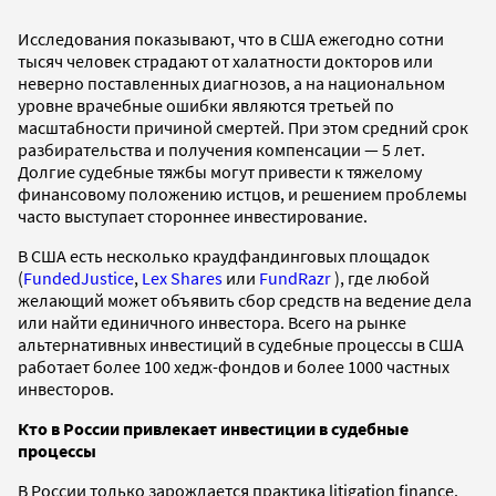
Исследования показывают, что в США ежегодно сотни
тысяч человек страдают от халатности докторов или
неверно поставленных диагнозов, а на национальном
уровне врачебные ошибки являются третьей по
масштабности причиной смертей. При этом средний срок
разбирательства и получения компенсации — 5 лет.
Долгие судебные тяжбы могут привести к тяжелому
финансовому положению истцов, и решением проблемы
часто выступает стороннее инвестирование.
В США есть несколько краудфандинговых площадок
(
FundedJustice
,
Lex Shares
или
FundRazr
), где любой
желающий может объявить сбор средств на ведение дела
или найти единичного инвестора. Всего на рынке
альтернативных инвестиций в судебные процессы в США
работает более 100 хедж-фондов и более 1000 частных
инвесторов.
Кто в России привлекает
инвестиции в судебные
процессы
В России только зарождается практика litigation finance.