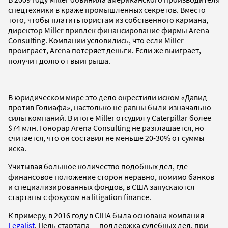
спецтехники в краже промышленных секретов. Вместо
того, чтобы платить юристам из собственного кармана,
директор Miller привлек финансирование фирмы Arena
Consulting. Компании условились, что если Miller
проиграет, Arena потеряет деньги. Если же выиграет,
получит долю от выигрыша.
В юридическом мире это дело окрестили иском «Давид
против Голиафа», настолько не равны были изначально
силы компаний. В итоге Miller отсудил у Caterpillar более
$74 млн. Гонорар Arena Consulting не разглашается, но
считается, что он составил не меньше 20-30% от суммы
иска.
Учитывая большое количество подобных дел, где
финансовое положение сторон неравно, помимо банков
и специализированных фондов, в США запускаются
стартапы с фокусом на litigation finance.
К примеру, в 2016 году в США была основана компания
Legalist
. Цель стартапа — поддержка судебных дел, при