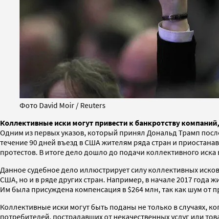
Фото David Moir / Reuters
Коллективные иски могут привести к банкротству компани
Одним из первых указов, который принял Дональд Трамп после
течение 90 дней въезд в США жителям ряда стран и приостан
протестов. В итоге дело дошло до подачи коллективного иска 
Данное судебное дело иллюстрирует силу коллективных исков,
США, но и в ряде других стран. Например, в начале 2017 года
Им была присуждена компенсация в $264 млн, так как шум от
Коллективные иски могут быть поданы не только в случаях, ког
потребителей, пострадавших от некачественных услуг или тов