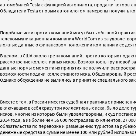
автомобилей Tesla с функцией автопилота, продажи которых н
Обладатели Tesla с новым автопилотом намерены получить к
Подобные иски против компаний могут быть обычной практикой
телекоммуникационная компания WorldCom из-за удовлетворен
ложные данные о финансовом положении компании и ее деят
В целом, в США около трети компаний, против которых подают
рассмотрение коллективных исков. Возможность групповой защи
данные нормы с момента их принятия не получили распростран
возможности подачи коллективного иска. Общенародный росси
Однако обсуждения не вылились в принятие специального зак
Вместе с тем, в России имеется судебная практика с применен
включавших в себя сразу три коллективных иска, было дело 
исков, многие из которых были удовлетворены, и суд постанов
2014 года, а из более чем 55 000 пострадавших клиентов, 27 0
обязательства по перевозке и размещению туристов за рубежо
денежные средства в сумме не менее 100 млн рублей использо