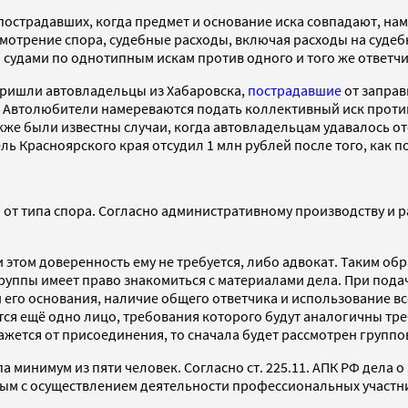
пострадавших, когда предмет и основание иска совпадают, намн
мотрение спора, судебные расходы, включая расходы на судеб
удами по однотипным искам против одного и того же ответчи
пришли автовладельцы из Хабаровска,
пострадавшие
от заправ
. Автолюбители намереваются подать коллективный иск проти
кже были известны случаи, когда автовладельцам удавалось о
ь Красноярского края отсудил 1 млн рублей после того, как п
 от типа спора. Согласно административному производству и 
 этом доверенность ему не требуется, либо адвокат. Таким об
 группы имеет право знакомиться с материалами дела. При под
и его основания, наличие общего ответчика и использование в
тится ещё одно лицо, требования которого будут аналогичны т
жется от присоединения, то сначала будет рассмотрен группов
а минимум из пяти человек. Согласно ст. 225.11. АПК РФ дела 
ым с осуществлением деятельности профессиональных участни