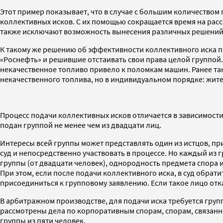
Этот пример показывает, что в случае с большим количеством 
коллективных исков. С их помощью сокращается время на расс
также исключают возможность вынесения различных решений с
К такому же решению об эффективности коллективного иска 
«Роснефть» и решившие отстаивать свои права целой группой
некачественное топливо привело к поломкам машин. Ранее та
некачественного топлива, но в индивидуальном порядке: жител
Процесс подачи коллективных исков отличается в зависимости
подан группой не менее чем из двадцати лиц.
Интересы всей группы может представлять один из истцов, при
суд и непосредственно участвовать в процессе. Но каждый из
группы (от двадцати человек), однородность предмета спора 
При этом, если после подачи коллективного иска, в суд обра
присоединиться к групповому заявлению. Если такое лицо отка
В арбитражном производстве, для подачи иска требуется групп
рассмотрены дела по корпоративным спорам, спорам, связанн
группы из пяти человек.