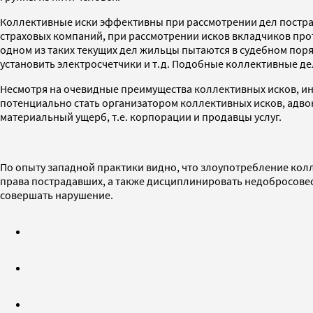
Коллективные иски эффективны при рассмотрении дел пострад
страховых компаний, при рассмотрении исков вкладчиков про
одном из таких текущих дел жильцы пытаются в судебном по
установить электросчетчики и т.д. Подобные коллективные де
Несмотря на очевидные преимущества коллективных исков, ини
потенциально стать организатором коллективных исков, адвок
материальный ущерб, т.е. корпорации и продавцы услуг.
По опыту западной практики видно, что злоупотребление кол
права пострадавших, а также дисциплинировать недобросовест
совершать нарушение.