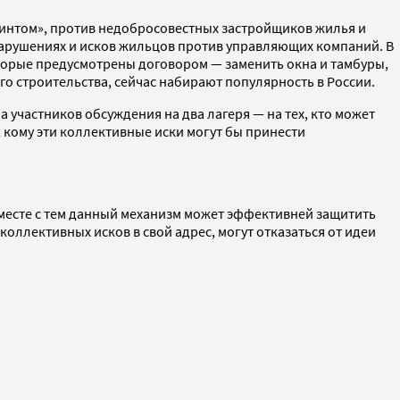
ринтом», против недобросовестных застройщиков жилья и
онарушениях и исков жильцов против управляющих компаний. В
торые предусмотрены договором — заменить окна и тамбуры,
го строительства, сейчас набирают популярность в России.
участников обсуждения на два лагеря — на тех, кто может
, кому эти коллективные иски могут бы принести
вместе с тем данный механизм может эффективней защитить
оллективных исков в свой адрес, могут отказаться от идеи