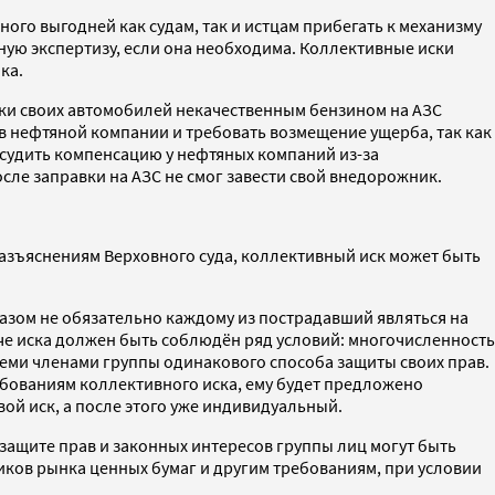
ого выгодней как судам, так и истцам прибегать к механизму
ную экспертизу, если она необходима. Коллективные иски
ка.
ки своих автомобилей некачественным бензином на АЗС
в нефтяной компании и требовать возмещение ущерба, так как
тсудить компенсацию у нефтяных компаний из-за
осле заправки на АЗС не смог завести свой внедорожник.
разъяснениям Верховного суда, коллективный иск может быть
разом не обязательно каждому из пострадавший являться на
аче иска должен быть соблюдён ряд условий: многочисленность
семи членами группы одинакового способа защиты своих прав.
ребованиям коллективного иска, ему будет предложено
ой иск, а после этого уже индивидуальный.
о защите прав и законных интересов группы лиц могут быть
ков рынка ценных бумаг и другим требованиям, при условии