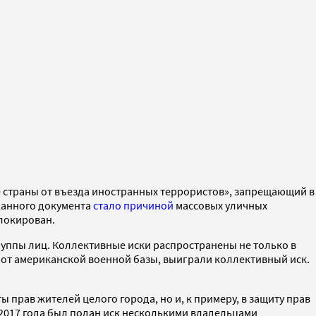
е страны от въезда иностранных террористов», запрещающий в
 данного документа
стало причиной
массовых уличных
блокирован.
руппы лиц. Коллективные иски распространены не только в
о от американской военной базы, выиграли коллективный иск.
 прав жителей целого города, но и, к примеру, в защиту прав
 2017 года был подан иск несколькими владельцами