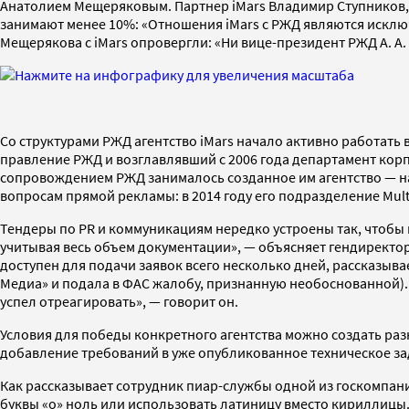
Анатолием Мещеряковым. Партнер iMars Владимир Ступников, в 
занимают менее 10%: «Отношения iMars с РЖД являются исклю
Мещерякова с iMars опровергли: «Ни вице-президент РЖД А. А
Cо структурами РЖД агентство iMars начало активно работать в
правление РЖД и возглавлявший с 2006 года департамент кор
сопровождением РЖД занималось созданное им агентство — на
вопросам прямой рекламы: в 2014 году его подразделение Mult
Тендеры по PR и коммуникациям нередко устроены так, чтобы
учитывая весь объем документации», — объясняет гендиректор
доступен для подачи заявок всего несколько дней, рассказывае
Медиа» и подала в ФАС жалобу, признанную необоснованной).
успел отреагировать», — говорит он.
Условия для победы конкретного агентства можно создать ра
добавление требований в уже опубликованное техническое за
Как рассказывает сотрудник пиар-службы одной из госкомпаний
буквы «о» ноль или использовать латиницу вместо кириллицы