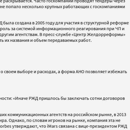
е раскрывается. Часто госкомпании проводят тендеры через
нг не попало несколько крупных работающих с госкомпаниями
была создана в 2005 году для участия в структурной реформе
троль за системой информационного реагирования при ЧП и
о другим агентствам. В пресс-службе «Центр Желдорреформы»
ть их названия и объем передаваемых работ.
о своем выборе и расходах, а форма АНО позволяет избежать
тности: «Иначе РЖД пришлось бы заключать сотни договоров
ейших коммуникационных агентств на российском рынке, в 2013
ира. Однако, по словам игроков на рынке, компания эта не
orbes утверждают, что iMars связана с вице-президентом РЖД