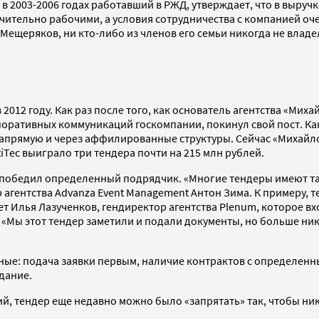
2003-2006 годах работавший в РЖД, утверждает, что в выручке
чительно рабочими, а условия сотрудничества с компанией оч
. Мещеряков, ни кто-либо из членов его семьи никогда не вла
 2012 году. Как раз после того, как основатель агентства «Мих
поративных коммуникаций госкомпании, покинул свой пост. Ка
прямую и через аффилированные структуры. Сейчас «Михайлов
iTec выиграло три тендера почти на 215 млн рублей.
 победил определенный подрядчик. «Многие тендеры имеют так
 агентства Advanza Event Management Антон Зима. К примеру, 
т Илья Лазученков, гендиректор агентства Plenum, которое вхо
 «Мы этот тендер заметили и подали документы, но больше ни
зные: подача заявки первым, наличие контрактов с определен
дание.
, тендер еще недавно можно было «запрятать» так, чтобы никт
.