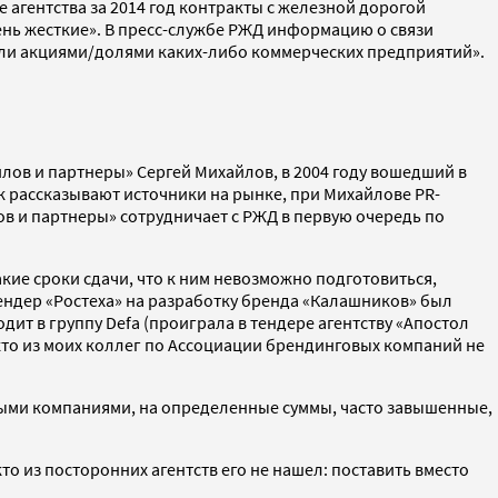
 агентства за 2014 год контракты с железной дорогой
ень жесткие». В пресс-службе РЖД информацию о связи
дели акциями/долями каких-либо коммерческих предприятий».
айлов и партнеры» Сергей Михайлов, в 2004 году вошедший в
к рассказывают источники на рынке, при Михайлове PR-
 и партнеры» сотрудничает с РЖД в первую очередь по
ие сроки сдачи, что к ним невозможно подготовиться,
тендер «Ростеха» на разработку бренда «Калашников» был
дит в группу Defa (проиграла в тендере агентству «Апостол
кто из моих коллег по Ассоциации брендинговых компаний не
ными компаниями, на определенные суммы, часто завышенные,
о из посторонних агентств его не нашел: поставить вместо