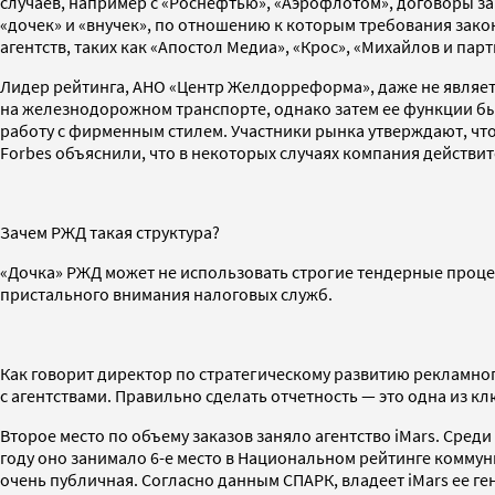
случаев, например с «Роснефтью», «Аэрофлотом», договоры з
«дочек» и «внучек», по отношению к которым требования зако
агентств, таких как «Апостол Медиа», «Крос», «Михайлов и пар
Лидер рейтинга, АНО «Центр Желдорреформа», даже не являет
на железнодорожном транспорте, однако затем ее функции бы
работу с фирменным стилем. Участники рынка утверждают, что
Forbes объяснили, что в некоторых случаях компания действи
Зачем РЖД такая структура?
«Дочка» РЖД может не использовать строгие тендерные проце
пристального внимания налоговых служб.
Как говорит директор по стратегическому развитию рекламног
с агентствами. Правильно сделать отчетность — это одна из к
Второе место по объему заказов заняло агентство iMars. Сред
году оно занимало 6-е место в Национальном рейтинге коммуни
очень публичная. Согласно данным СПАРК, владеет iMars ее г