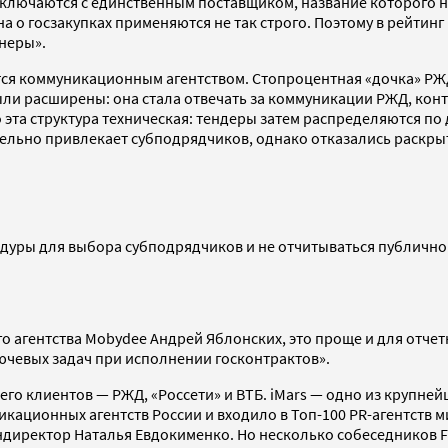
аключаются с единственным поставщиком, название которого н
на о госзакупках применяются не так строго. Поэтому в рейти
тнеры».
ся коммуникационным агентством. Стопроцентная «дочка» РЖД 
ли расширены: она стала отвечать за коммуникации РЖД, кон
 эта структура техническая: тендеры затем распределяются п
тельно привлекает субподрядчиков, однако отказались раскры
дуры для выбора субподрядчиков и не отчитываться публично 
о агентства Mobydee Андрей Яблонских, это проще и для отче
лючевых задач при исполнении госконтрактов».
и его клиентов — РЖД, «Россети» и ВТБ. iMars — одно из крупн
кационных агентств России и входило в Топ-100 PR-агентств м
ендиректор Наталья Евдокименко. Но несколько собеседников F