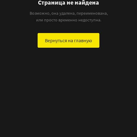
Страница не найдена
Возможно, она удалена, переименована,
или просто временно недоступна.
Вернуться на главную