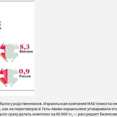
 были у родственников. Израильская компания MAD помогла ему
как на переговорах в Тель-Авиве израильтяне уговаривали его 
ыло сразу делать комплекс на 60 000 т», — рассуждает бизнесме