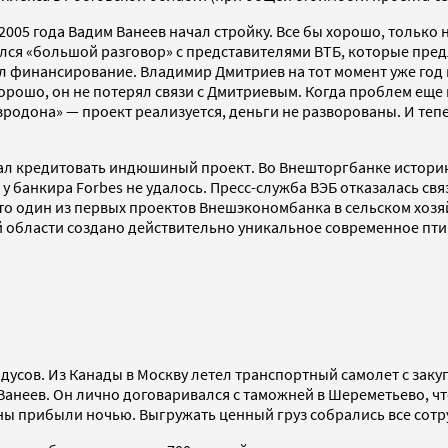
005 года Вадим Ванеев начал стройку. Все бы хорошо, только н
оялся «большой разговор» с представителями ВТБ, которые пре
ил финансирование. Владимир Дмитриев на тот момент уже год
рошо, он не потерял связи с Дмитриевым. Когда проблем еще н
Евродона» — проект реализуется, деньги не разворованы. И т
жал кредитовать индюшиный проект. Во Внешторгбанке истори
у банкира Forbes не удалось. Пресс-служба ВЭБ отказалась св
о один из первых проектов Внешэкономбанка в сельском хозя
й области создано действительно уникальное современное пт
радусов. Из Канады в Москву летел транспортный самолет с з
 Ванеев. Он лично договаривался с таможней в Шереметьево, ч
ны прибыли ночью. Выгружать ценный груз собрались все сотру