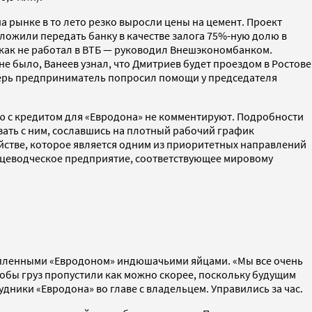
а рынке в то лето резко выросли цены на цемент. Проект
дложили передать банку в качестве залога 75%-ную долю в
 как не работал в ВТБ — руководил Внешэкономбанком.
е было, Ванеев узнал, что Дмитриев будет проездом в Ростове
еперь предприниматель попросил помощи у председателя
ю с кредитом для «Евродона» не комментируют. Подробности
язать с ним, сославшись на плотный рабочий график
йстве, которое является одним из приоритетных направлений
ицеводческое предприятие, соответствующее мировому
акупленными «Евродоном» индюшaчьими яйцами. «Мы все очень
тобы груз пропустили как можно скорее, поскольку будущим
дники «Евродона» во главе с владельцем. Управились за час.