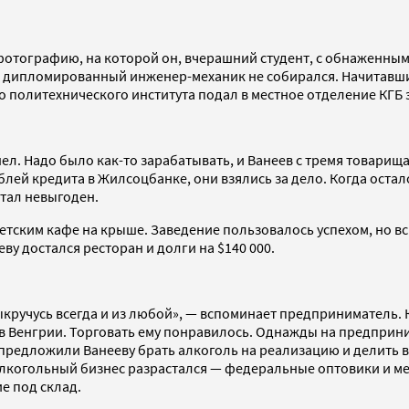
отографию, на которой он, вчерашний студент, с обнаженным т
 дипломированный инженер-механик не собирался. Начитавшис
о политехнического института подал в местное отделение КГБ 
ел. Надо было как-то зарабатывать, и Ванеев с тремя товари
блей кредита в Жилсоцбанке, они взялись за дело. Когда оста
тал невыгоден.
детским кафе на крыше. Заведение пользовалось успехом, но вс
ву достался ресторан и долги на $140 000.
 выкручусь всегда и из любой», — вспоминает предприниматель. 
 в Венгрии. Торговать ему понравилось. Однажды на предпри
 предложили Ванееву брать алкоголь на реализацию и делить 
 Алкогольный бизнес разрастался — федеральные оптовики и м
е под склад.