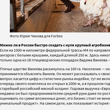
Фото Юрия Чикова для Forbes
Можно ли в России быстро создать с нуля крупный агробизне
Если на 1000-м километре федеральной трассы М4 по направле
ангаров с белыми крышами, каждый длиной 250 м. Здесь никог
только одна из 18 птицеводческих площадок Вадима Ванеева 
Птичье царство Ванеева раскинулось на 160 га. Население — ок
принимается объяснять Ванеев. Он может рассказывать о своих
вопрос касается цифр и статистики рынка индейки, тут же вкл
очередь своего комплекса он открыл в 2006-м, а в прошлом го
старейший российский мясной холдинг. Годовая выручка «Евро
недавно он был предпринимателем средней руки даже по рост
оценивать по сумме вложенных денег, его бизнес стоит не мене
уникальный продукт». На самом деле, как показывает история