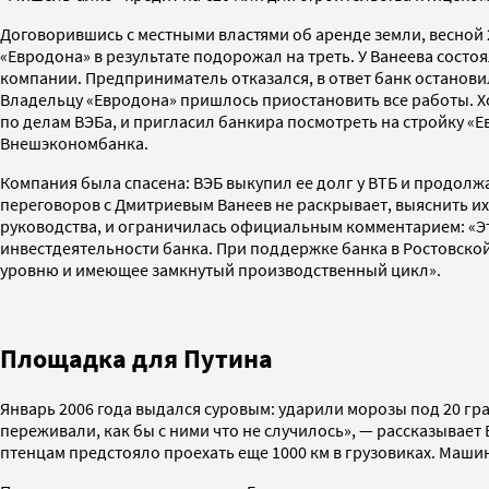
Договорившись с местными властями об аренде земли, весной 2
«Евродона» в результате подорожал на треть. У Ванеева сост
компании. Предприниматель отказался, в ответ банк останов
Владельцу «Евродона» пришлось приостановить все работы. Хо
по делам ВЭБа, и пригласил банкира посмотреть на стройку «
Внешэкономбанка.
Компания была спасена: ВЭБ выкупил ее долг у ВТБ и продол
переговоров с Дмитриевым Ванеев не раскрывает, выяснить их 
руководства, и ограничилась официальным комментарием: «Эт
инвестдеятельности банка. При поддержке банка в Ростовско
уровню и имеющее замкнутый производственный цикл».
Площадка для Путина
Январь 2006 года выдался суровым: ударили морозы под 20 г
переживали, как бы с ними что не случилось», — рассказывает
птенцам предстояло проехать еще 1000 км в грузовиках. Маши