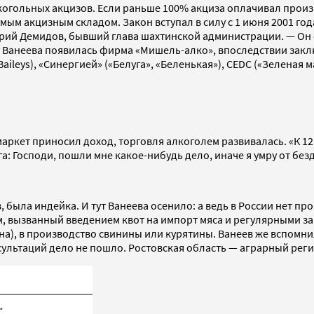
лкогольных акцизов. Если раньше 100% акциза оплачивал прои
ым акцизным складом. Закон вступал в силу с 1 июня 2001 год
лерий Демидов, бывший глава шахтинской администрации. — Он
 у Ванеева появилась фирма «Мишель-алко», впоследствии за
, Baileys), «Синергией» («Белуга», «Беленькая»), CEDC («Зелена
рмаркет приносил доход, торговля алкоголем развивалась. «К 
ога: Господи, пошли мне какое-нибудь дело, иначе я умру от б
в, была индейка. И тут Ванеева осенило: а ведь в России нет
 вызванный введением квот на импорт мяса и регулярными зап
а), в производство свинины или курятины. Ванеев же вспомнил
льтаций дело не пошло. Ростовская область — аграрный регио