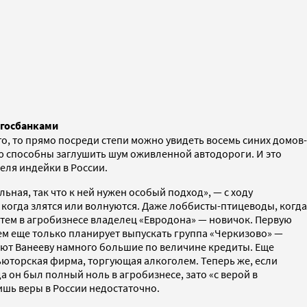
 госбанками
о, то прямо посреди степи можно увидеть восемь синих домов-
ью способны заглушить шум оживленной автодороги. И это
еля индейки в России.
ьная, так что к ней нужен особый подход», — с ходу
 когда злятся или волнуются. Даже лоббисты-птицеводы, когда
у тем в агробизнесе владелец «Евродона» — новичок. Первую
 чем еще только планирует выпускать группа «Черкизово» —
яют Ванееву намного большие по величине кредиты. Еще
юторская фирма, торгующая алкоголем. Теперь же, если
а он был полный ноль в агробизнесе, зато «с верой в
ишь веры в России недостаточно.