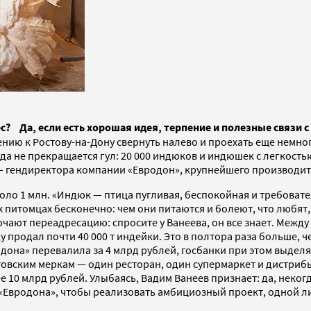
с? Да, если есть хорошая идея, терпение и полезные связи с
нию к Ростову-на-Дону свернуть налево и проехать еще немног
да не прекращается гул: 20 000 индюков и индюшек с легкост
— гендиректора компании «Евродон», крупнейшего производит
оло 1 млн. «Индюк — птица пугливая, беспокойная и требовател
 питомцах бесконечно: чем они питаются и болеют, что любят,
ючают переадресацию: спросите у Ванеева, он все знает. Межд
ду продал почти 40 000 т индейки. Это в полтора раза больше,
дона» перевалила за 4 млрд рублей, госбанки при этом выдел
овским меркам — один ресторан, один супермаркет и дистрибь
е 10 млрд рублей. Улыбаясь, Вадим Ванеев признает: да, некогд
 «Евродона», чтобы реализовать амбициозный проект, одной л