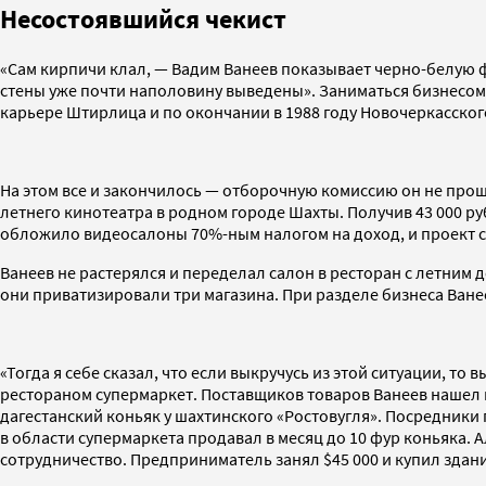
Несостоявшийся чекист
«Сам кирпичи клал, — Вадим Ванеев показывает черно-белую ф
стены уже почти наполовину выведены». Заниматься бизнесом
карьере Штирлица и по окончании в 1988 году Новочеркасског
На этом все и закончилось — отборочную комиссию он не прош
летнего кинотеатра в родном городе Шахты. Получив 43 000 ру
обложило видеосалоны 70%-ным налогом на доход, и проект с
Ванеев не растерялся и переделал салон в ресторан с летним 
они приватизировали три магазина. При разделе бизнеса Ванее
«Тогда я себе сказал, что если выкручусь из этой ситуации, то
рестораном супермаркет. Поставщиков товаров Ванеев нашел
дагестанский коньяк у шахтинского «Ростовугля». Посредники
в области супермаркета продавал в месяц до 10 фур коньяка.
сотрудничество. Предприниматель занял $45 000 и купил здани