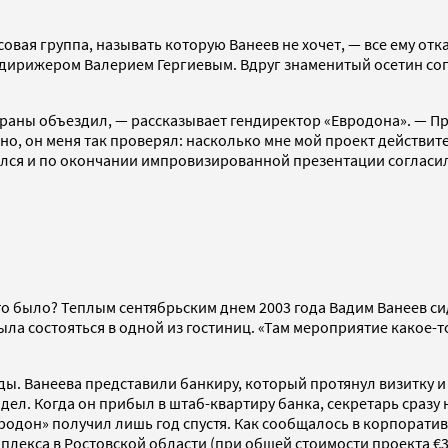
вая группа, называть которую Ванеев не хочет, — все ему отказ
ирижером Валерием Гергиевым. Вдруг знаменитый осетин согла
раны объездил, — рассказывает гендиректор «Евродона». — Преж
жно, он меня так проверял: насколько мне мой проект действит
дался и по окончании импровизированной презентации согласи
то было? Теплым сентябрьским днем 2003 года Вадим Ванеев си
была состояться в одной из гостиниц. «Там мероприятие какое-
ды. Ванеева представили банкиру, который протянул визитку 
ел. Когда он прибыл в штаб-квартиру банка, секретарь сразу
вродон» получил лишь год спустя. Как сообщалось в корпорати
плекса в Ростовской области (при общей стоимости проекта €3