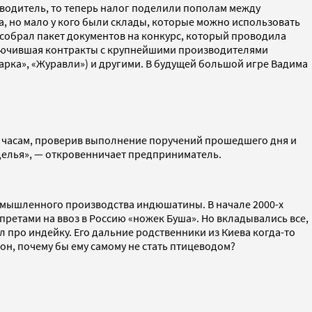
зводитель, то теперь налог поделили пополам между
а, но мало у кого были склады, которые можно использовать
 собрал пакет документов на конкурс, который проводила
ключившая контракты с крупнейшими производителями
я марка», «Журавли») и другими. В будущей большой игре Вадима
12 часам, проверив выполнение поручений прошедшего дня и
езделья», — откровенничает предприниматель.
 промышленного производства индюшатины. В начале 2000-х
ретами на ввоз в Россию «ножек Буша». Но вкладывались все,
 про индейку. Его дальние родственники из Киева когда-то
н, почему бы ему самому не стать птицеводом?