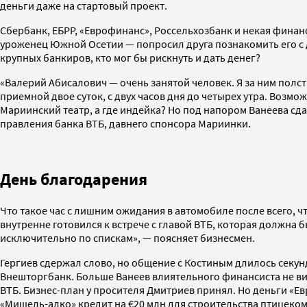
деньги даже на стартовый проект.
Сбербанк, ЕБРР, «Еврофинанс», Россельхозбанк и некая финансо
уроженец Южной Осетии — попросил друга познакомить его с д
крупных банкиров, кто мог бы рискнуть и дать денег?
«Валерий Абисалович — очень занятой человек. Я за ним полст
приемной двое суток, с двух часов дня до четырех утра. Возмо
Мариинский театр, а где индейка? Но под напором Ванеева с
правления банка ВТБ, давнего спонсора Мариинки.
День благодарения
Что такое час с лишним ожидания в автомобиле после всего, ч
внутренне готовился к встрече с главой ВТБ, которая должна 
исключительно по спискам», — поясняет бизнесмен.
Гергиев сдержал слово, но общение с Костиным длилось секун
Внешторгбанк. Больше Ванеев влиятельного финансиста не вид
ВТБ. Бизнес-план у просителя Дмитриев принял. Но деньги «Е
«Мишель-алко» кредит на €20 млн для строительства птицеком