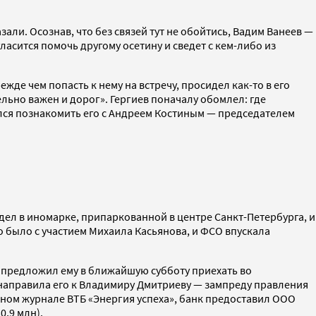
али. Осознав, что без связей тут не обойтись, Вадим Ванеев —
сится помочь другому осетину и сведет с кем-либо из
де чем попасть к нему на встречу, просидел как-то в его
ельно важен и дорог». Гергиев поначалу обомлел: где
лся познакомить его с Андреем Костиным — председателем
дел в иномарке, припаркованной в центре Санкт-Петербурга, и
то было с участием Михаила Касьянова, и ФСО впускала
и предложил ему в ближайшую субботу приехать во
 направила его к Владимиру Дмитриеву — зампреду правления
вном журнале ВТБ «Энергия успеха», банк предоставил ООО
0,9 млн).