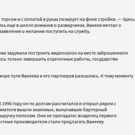
орсом и с лопатой в руках позирует на фоне стройки. — Здесь
ь еще в школе романов о разведчиках, Ванеев мечтал о
заявление о желании поступить на службу.
щами задумали построить видеосалон на месте заброшенного
лось только завершить отделочные работы, государство
коре пути Ванеева и его партнеров разошлись. К тому моменту
К 1996 году он по долгам рассчитался и открыл рядом с
нимателя вышли знакомые, выкупавшие бартерный
выручку пополам. Они не прогадали: владелец первого
естные производители стали предлагать Ванееву