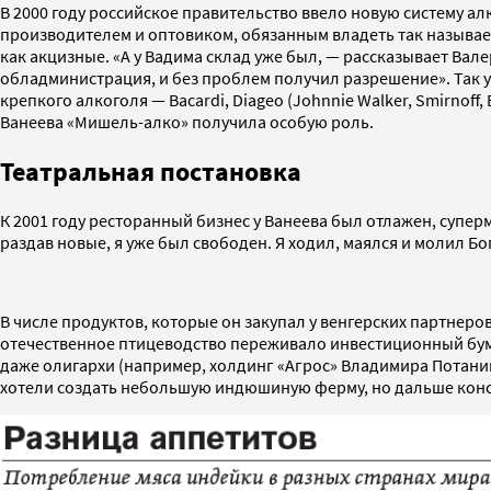
В 2000 году российское правительство ввело новую систему а
производителем и оптовиком, обязанным владеть так называем
как акцизные. «А у Вадима склад уже был, — рассказывает Ва
обладминистрация, и без проблем получил разрешение». Так
крепкого алкоголя — Bacardi, Diageo (Johnnie Walker, Smirnoff
Ванеева «Мишель-алко» получила особую роль.
Театральная постановка
К 2001 году ресторанный бизнес у Ванеева был отлажен, супе
раздав новые, я уже был свободен. Я ходил, маялся и молил Б
В числе продуктов, которые он закупал у венгерских партнеро
отечественное птицеводство переживало инвестиционный бум,
даже олигархи (например, холдинг «Агрос» Владимира Потанин
хотели создать небольшую индюшиную ферму, но дальше консу