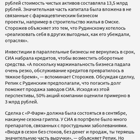
рублей стоимость чистых активов составляла 13,5 млрд
рублей. Значительная часть капитала была вложена в не
связанные с фармацевтическим бизнесом
проекты, например в строительство жилья в Омске.
Сторожев объясняет это тем, что Рудинскому хотелось
«реализовать себя в других выгодных, как его убеждали,
отраслях».
Инвестиции в параллельные бизнесы не вернулись в срок,
СИА набрала кредитов, чтобы возместить оборотные
средства. «А поскольку маржинальность бизнеса падала
очень резко, обслуживание кредитов превратилось в
тяжкое бремя», — вспоминает Сторожев. Обсуждая сделку,
Репик с Рудинским предполагали, что погасить долг
поможет продажа заводов СИА. Исходя из этой
перспективы, 50% акций компании оценили примерно в
3 млрд рублей.
Сделка с «Р-Фарм» должна была состояться в сентябре,
накануне сезона гриппа. У СИА в портфеле было много
препаратов, связанных с простудными заболеваниями.
«Входя в сезон без стоков, без денег и продаж, ты теряешь
значительную часть выручки», — объясняет Репик. Но