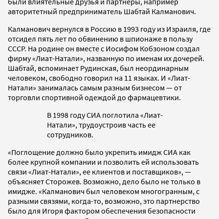
были влиятельные друзья и партнеры, например
авторитетный предприниматель Шабтай Калманович.
Калманович вернулся в Россию в 1993 году из Израиля, где
отсидел пять лет по обвинению в шпионаже в пользу
СССР. На родине он вместе с Иосифом Кобзоном создал
фирму «Лиат-Натали», названную по именам их дочерей.
Шабтай, вспоминает Рудинская, был неординарным
человеком, свободно говорил на 11 языках. И «Лиат-
Натали» занималась самым разным бизнесом — от
торговли спортивной одеждой до фармацевтики.
В 1998 году СИА поглотила «Лиат-
Натали», трудоустроив часть ее
сотрудников.
«Поглощение должно было укрепить имидж СИА как
более крупной компании и позволить ей использовать
связи «Лиат-Натали», ее клиентов и поставщиков», —
объясняет Сторожев. Возможно, дело было не только в
имидже. «Калманович был человеком многогранным, с
разными связями, когда-то, возможно, это партнерство
было для Игоря фактором обеспечения безопасности