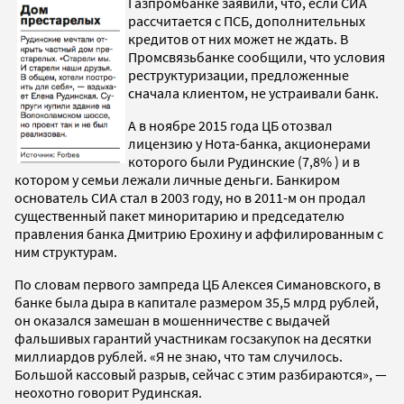
Газпромбанке заявили, что, если СИА
рассчитается с ПСБ, дополнительных
кредитов от них может не ждать. В
Промсвязьбанке сообщили, что условия
реструктуризации, предложенные
сначала клиентом, не устраивали банк.
А в ноябре 2015 года ЦБ отозвал
лицензию у Нота-банка, акционерами
которого были Рудинские (7,8% ) и в
котором у семьи лежали личные деньги. Банкиром
основатель СИА стал в 2003 году, но в 2011-м он продал
существенный пакет миноритарию и председателю
правления банка Дмитрию Ерохину и аффилированным с
ним структурам.
По словам первого зампреда ЦБ Алексея Симановского, в
банке была дыра в капитале размером 35,5 млрд рублей,
он оказался замешан в мошенничестве с выдачей
фальшивых гарантий участникам госзакупок на десятки
миллиардов рублей. «Я не знаю, что там случилось.
Большой кассовый разрыв, сейчас с этим разбираются», —
неохотно говорит Рудинская.