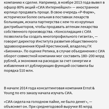
компанию к сделке. Например, в ноябре 2013 года вывел в
офшор 80% акций «СИА Интернейшнл» — иностранное
юрлицо продавать проще. В свою очередь «Р-Фарм»,
исторически более сильная в поставках лекарств
больницам, искала партнерства с кем-то из крупных
дистрибьюторов, чтобы продавать аптекам лекарства
собственного производства. «Консолидация с СИА
позволила бы создать многопрофильного гиганта», —
говорит директор Института развития общественного
здравоохранения Юрий Крестинский, владелец ГК
«Бионика». По оценке Репика, в случае объединения с СИА
оборот совместной компании мог составить 180–200 млрд
рублей, а экономия на расходах за счет синергии и
избавления от дублирующих функций составила бы
порядка $10 млн.
В начале 2014 года консалтинговая компания Ernst &
Young по его заказу начала изучать СИА.
«СИА сидела на голодном пайке, не было денег», —
объясняет он. При среднегодовой выручке 85 млрд