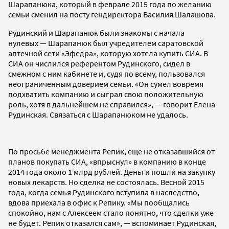
Шарапанюка, который в феврале 2015 года по желанию
семьи сменил на посту гендиректора Василия Шалашова.
Рудинский и Шарапанюк были знакомы с начала
нулевых — Шарапанюк был учредителем саратовской
аптечной сети «Эфедра», которую хотела купить СИА. В
СИА он числился референтом Рудинского, сидел в
смежном с ним кабинете и, судя по всему, пользовался
неограниченным доверием семьи. «Он сумел вовремя
подхватить компанию и сыграл свою положительную
роль, хотя в дальнейшем не справился», — говорит Елена
Рудинская. Связаться с Шарапанюком не удалось.
По просьбе менеджмента Репик, еще не отказавшийся от
планов покупать СИА, «впрыснул» в компанию в конце
2014 года около 1 млрд рублей. Деньги пошли на закупку
новых лекарств. Но сделка не состоялась. Весной 2015
года, когда семья Рудинского вступила в наследство,
вдова приехала в офис к Репику. «Мы пообщались
спокойно, нам с Алексеем стало понятно, что сделки уже
не будет. Репик отказался сам», — вспоминает Рудинская,