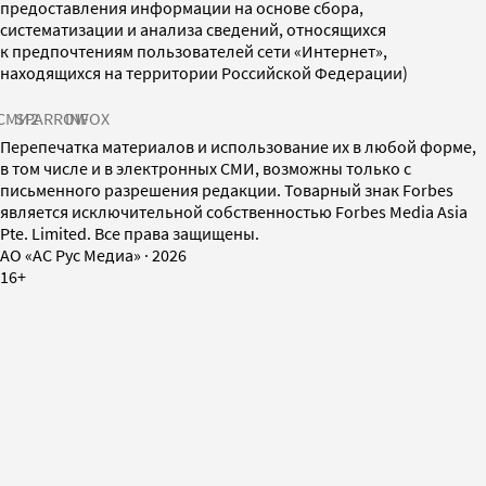
предоставления информации на основе сбора,
систематизации и анализа сведений, относящихся
к предпочтениям пользователей сети «Интернет»,
находящихся на территории Российской Федерации)
СМИ2
SPARROW
INFOX
Перепечатка материалов и использование их в любой форме,
в том числе и в электронных СМИ, возможны только с
письменного разрешения редакции. Товарный знак Forbes
является исключительной собственностью Forbes Media Asia
Pte. Limited. Все права защищены.
AO «АС Рус Медиа»
·
2026
16+