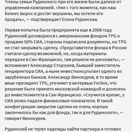
Члены семьи Рудинского при его жизни были далеки от
управления компанией. «Уже с того момента, как наш
бизнес вырос и достиг вершины, мы хотели его
продать», — подтверждает Елена Рудинская.
Первая попытка была предпринята еще в 2008 году.
Рудинский договорился с американским фондом TPG о
продаже 50% СИА, стороны подписали документы, но TPG
не стал закрывать сделку. «Представители фонда в России
считали сделку возможной, но, когда материалы
передали в Сан-Франциско, там решили не рисковать», —
вспоминает Александр Сторожев, бывший заместитель
гендиректора СИА, а ныне инвестконсультант одного из
зарубежных банков. Александр Винокуров, в то время
вице-президент TPG, уточняет в интервью Forbes, что
решение было принято московской командой и донесено
до инвесткомитета в Сан-Франциско. «Случился кризис, у
СИА резко падали финансовые показатели. В такой
конфигурации закрытие сделки не очень хорошо
закончилось бы как для фонда, так и для Рудинского», —
говорит Винокуров.
Рудинский не терял надежды найти партнера и готовил