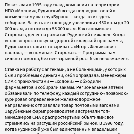
Показывая в 1995 году склад компании на территории
НПО «Молния», Рудинский всегда подводил гостей к
космическому шаттлу «Буран» — когда-то их здесь
собирали. За пять лет площади увеличили с 450 кв. м до 20
000 кв. м, а потом и до 55 000 кв. м. Как вспоминает
Сторожев, денег на развитие Рудинский не жалел. Когда
встал вопрос о покупке дорогой складской программы,
Рудинского стали отговаривать. «Игорь Феликсович
настоял, — вспоминает Сторожев. — Программа нам
сильно помогла, без нее взрывной рост был невозможен».
Ставка на работу с аптеками, а не больницами, у которых
были проблемы с деньгами, себя оправдала. Менеджеры
СИА с прайс-листами — «ходоки» — обходили
фармацевтов и собирали заказы. Региональные аптеки
обзванивали по телефону, каждый сотрудник-«позвонок»
курировал определенное железнодорожное
направление: отправляли товар почтовыми вагонами.
Зарубежные фармпроизводители встречали топ-
менеджеров СИА с распростертыми объятиями: все
стремились на растущий российский рынок. В 1996 году,
когда Рудинский уже был единственным владельцем