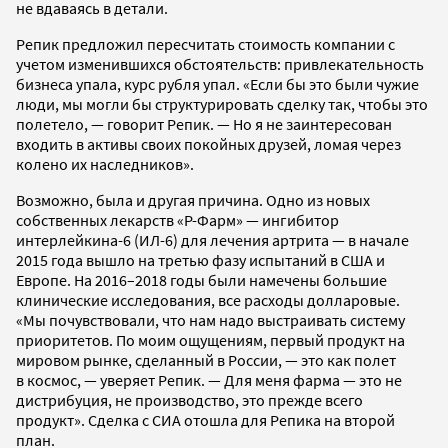
не вдаваясь в детали.
Репик предложил пересчитать стоимость компании с
учетом изменившихся обстоятельств: привлекательность
бизнеса упала, курс рубля упал. «Если бы это были чужие
люди, мы могли бы структурировать сделку так, чтобы это
полетело, — говорит Репик. — Но я не заинтересован
входить в активы своих покойных друзей, ломая через
колено их наследников».
Возможно, была и другая причина. Одно из новых
собственных лекарств «Р-Фарм» — ингибитор
интерлейкина-6 (ИЛ-6) для лечения артрита — в начале
2015 года вышло на третью фазу испытаний в США и
Европе. На 2016–2018 годы были намечены большие
клинические исследования, все расходы долларовые.
«Мы почувствовали, что нам надо выстраивать систему
приоритетов. По моим ощущениям, первый продукт на
мировом рынке, сделанный в России, — это как полет
в космос, — уверяет Репик. — Для меня фарма — это не
дистрибуция, не производство, это прежде всего
продукт». Сделка с СИА отошла для Репика на второй
план.