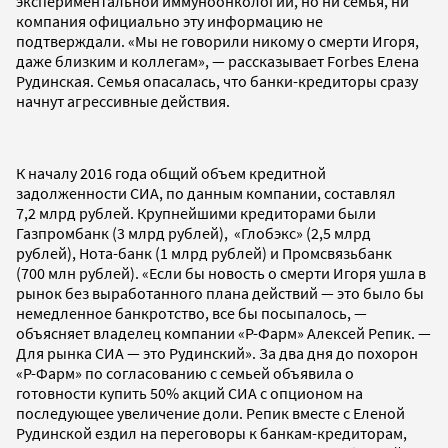
экспериментальной иммуноонкологии, но ни семья, ни
компания официально эту информацию не
подтверждали. «Мы не говорили никому о смерти Игоря,
даже близким и коллегам», — рассказывает Forbes Елена
Рудинская. Семья опасалась, что банки-кредиторы сразу
начнут агрессивные действия.
К началу 2016 года общий объем кредитной
задолженности СИА, по данным компании, составлял
7,2 млрд рублей. Крупнейшими кредиторами были
Газпромбанк (3 млрд рублей), «Глобэкс» (2,5 млрд
рублей), Нота-банк (1 млрд рублей) и Промсвязьбанк
(700 млн рублей). «Если бы новость о смерти Игоря ушла в
рынок без выработанного плана действий — это было бы
немедленное банкротство, все бы посыпалось, —
объясняет владелец компании «Р-Фарм» Алексей Репик. —
Для рынка СИА — это Рудинский». За два дня до похорон
«Р-Фарм» по согласованию с семьей объявила о
готовности купить 50% акций СИА с опционом на
последующее увеличение доли. Репик вместе с Еленой
Рудинской ездил на переговоры к банкам-кредиторам,