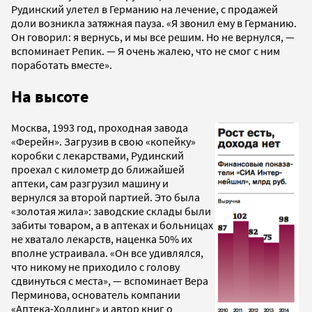
Рудинский улетел в Германию на лечение, с продажей
доли возникла затяжная пауза. «Я звонил ему в Германию.
Он говорил: я вернусь, и мы все решим. Но не вернулся, —
вспоминает Репик. — Я очень жалею, что не смог с ним
поработать вместе».
На высоте
Москва, 1993 год, проходная завода
«Ферейн». Загрузив в свою «копейку»
коробки с лекарствами, Рудинский
проехал с километр до ближайшей
аптеки, сам разгрузил машину и
вернулся за второй партией. Это была
«золотая жила»: заводские склады были
забиты товаром, а в аптеках и больницах
не хватало лекарств, наценка 50% их
вполне устраивала. «Он все удивлялся,
что никому не приходило с голову
сдвинуться с места», — вспоминает Вера
Перминова, основатель компании
«Аптека-Холдинг» и автор книг о