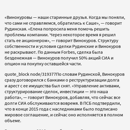
«Винокуровы — наши старинные друзья. Когда мы поняли,
что сами не справляемся, обратились к Саше», — говорит
Рудинская. «Елена попросила меня помочь решить
проблемы компании. Через некоторое время я решил
стать ее акционером», — говорит Винокуров. Структуру
собственности и условия сделки Рудинские и Винокуров
не раскрывают. По данным Forbes, сделка была
безденежная — Винокуров получил 50% акций СИА и
опцион на покупку оставшейся части.
quote_block node/319377
По словам Рудинской, Винокуров
сразу договорился с банками о реструктуризации долга
и арест с ее имущества был снят. «Управление активами,
структурирование сделок, инвестиции — это наша
работа», — говорит Винокуров, добавляя, что сейчас все
долги СИА обслуживаются вовремя. В ПСБ подтвердили,
что в конце 2015 года с наследниками было подписано
мировое соглашение, и сейчас оно исполняется в полном
объеме.