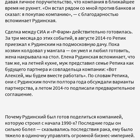
давая личное поручительство, что компания в ближайшее
время не рухнет. «Он встал рядом со мной против банков и
сказал: я покупаю компанию», — с благодарностью
вспоминает Рудинская.
Сделка между СИА и «Р-Фарм» действительно готовилась.
За три месяца до этих событий, в августе 2014-го Репик
приезжал к Рудинским на подмосковную дачу. Пока
хозяин колдовал у мангала — он умел и любил готовить,
жена накрывала на стол. Елена Рудинская вспоминает, что
там же, на летней кухне, муж представил семье Репика как
будущего партнера и совладельца компании: «Вот
Алексей, мы будем вместе работать». По словам Репика,
они с Рудинским почти полтора года обсуждали варианты
партнерства, а летом 2014-го подписали предварительное
соглашение.
Почему Рудинский был готов поделиться компанией,
которую строил с начала 1990-х? Последние годы он
сильно болел — сказывались последствия рака, ему было
тяжело в одиночку управлять огромной бизнес-империей.