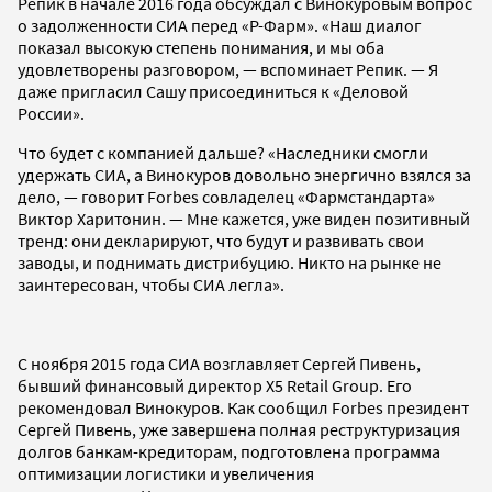
Репик в начале 2016 года обсуждал с Винокуровым вопрос
о задолженности СИА перед «Р-Фарм». «Наш диалог
показал высокую степень понимания, и мы оба
удовлетворены разговором, — вспоминает Репик. — Я
даже пригласил Сашу присоединиться к «Деловой
России».
Что будет с компанией дальше? «Наследники смогли
удержать СИА, а Винокуров довольно энергично взялся за
дело, — говорит Forbes совладелец «Фармстандарта»
Виктор Харитонин. — Мне кажется, уже виден позитивный
тренд: они декларируют, что будут и развивать свои
заводы, и поднимать дистрибуцию. Никто на рынке не
заинтересован, чтобы СИА легла».
С ноября 2015 года СИА возглавляет Сергей Пивень,
бывший финансовый директор X5 Retail Group. Его
рекомендовал Винокуров. Как сообщил Forbes президент
Сергей Пивень, уже завершена полная реструктуризация
долгов банкам-кредиторам, подготовлена программа
оптимизации логистики и увеличения