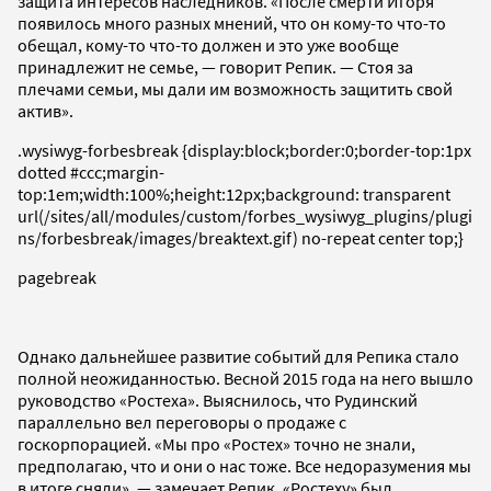
защита интересов наследников. «После смерти Игоря
появилось много разных мнений, что он кому-то что-то
обещал, кому-то что-то должен и это уже вообще
принадлежит не семье, — говорит Репик. — Стоя за
плечами семьи, мы дали им возможность защитить свой
актив».
.wysiwyg-forbesbreak {display:block;border:0;border-top:1px
dotted #ccc;margin-
top:1em;width:100%;height:12px;background: transparent
url(/sites/all/modules/custom/forbes_wysiwyg_plugins/plugi
ns/forbesbreak/images/breaktext.gif) no-repeat center top;}
pagebreak
Однако дальнейшее развитие событий для Репика стало
полной неожиданностью. Весной 2015 года на него вышло
руководство «Ростеха». Выяснилось, что Рудинский
параллельно вел переговоры о продаже с
госкорпорацией. «Мы про «Ростех» точно не знали,
предполагаю, что и они о нас тоже. Все недоразумения мы
в итоге сняли», — замечает Репик. «Ростеху» был