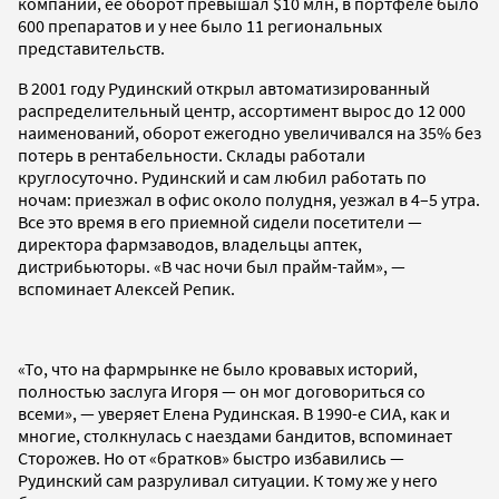
компании, ее оборот превышал $10 млн, в портфеле было
600 препаратов и у нее было 11 региональных
представительств.
В 2001 году Рудинский открыл автоматизированный
распределительный центр, ассортимент вырос до 12 000
наименований, оборот ежегодно увеличивался на 35% без
потерь в рентабельности. Склады работали
круглосуточно. Рудинский и сам любил работать по
ночам: приезжал в офис около полудня, уезжал в 4–5 утра.
Все это время в его приемной сидели посетители —
директора фармзаводов, владельцы аптек,
дистрибьюторы. «В час ночи был прайм-тайм», —
вспоминает Алексей Репик.
«То, что на фармрынке не было кровавых историй,
полностью заслуга Игоря — он мог договориться со
всеми», — уверяет Елена Рудинская. В 1990-е СИА, как и
многие, столкнулась с наездами бандитов, вспоминает
Сторожев. Но от «братков» быстро избавились —
Рудинский сам разруливал ситуации. К тому же у него