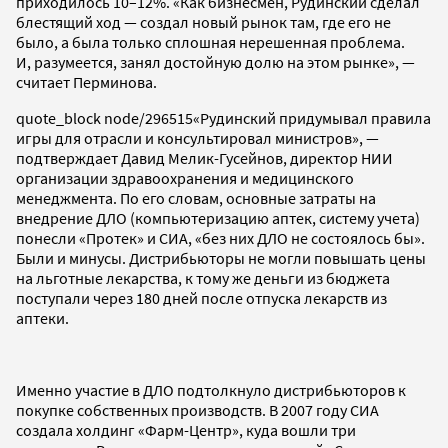
приходилось 10–12%. «Как бизнесмен, Рудинский сделал
блестящий ход — создал новый рынок там, где его не
было, а была только сплошная нерешенная проблема.
И, разумеется, занял достойную долю на этом рынке», —
считает Перминова.
quote_block node/296515
«Рудинский придумывал правила
игры для отрасли и консультировал министров», —
подтверждает Давид Мелик-Гусейнов, директор НИИ
организации здравоохранения и медицинского
менеджмента. По его словам, основные затраты на
внедрение ДЛО (компьютеризацию аптек, систему учета)
понесли «Протек» и СИА, «без них ДЛО не состоялось бы».
Были и минусы. Дистрибьюторы не могли повышать цены
на льготные лекарства, к тому же деньги из бюджета
поступали через 180 дней после отпуска лекарств из
аптеки.
Именно участие в ДЛО подтолкнуло дистрибьюторов к
покупке собственных производств. В 2007 году СИА
создала холдинг «Фарм-Центр», куда вошли три