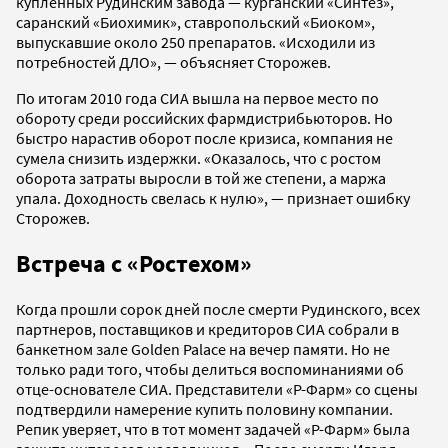
купленных Рудинским завода — курганский «Синтез»,
саранский «Биохимик», ставропольский «Биоком»,
выпускавшие около 250 препаратов. «Исходили из
потребностей ДЛО», — объясняет Сторожев.
По итогам 2010 года СИА вышла на первое место по
обороту среди российских фармдистрибьюторов. Но
быстро нарастив оборот после кризиса, компания не
сумела снизить издержки. «Оказалось, что с ростом
оборота затраты выросли в той же степени, а маржа
упала. Доходность свелась к нулю», — признает ошибку
Сторожев.
Встреча с «Ростехом»
Когда прошли сорок дней после смерти Рудинского, всех
партнеров, поставщиков и кредиторов СИА собрали в
банкетном зале Golden Palace на вечер памяти. Но не
только ради того, чтобы делиться воспоминаниями об
отце-основателе СИА. Представители «Р-Фарм» со сцены
подтвердили намерение купить половину компании.
Репик уверяет, что в тот момент задачей «Р-Фарм» была