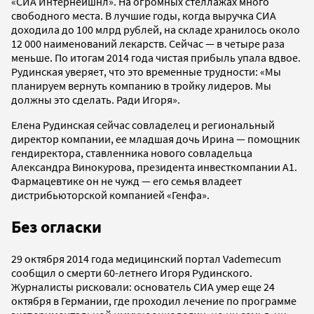
«СИА Интернейшнл». На огромных стеллажах много
свободного места. В лучшие годы, когда выручка СИА
доходила до 100 млрд рублей, на складе хранилось около
12 000 наименований лекарств. Сейчас — в четыре раза
меньше. По итогам 2014 года чистая прибыль упала вдвое.
Рудинская уверяет, что это временные трудности: «Мы
планируем вернуть компанию в тройку лидеров. Мы
должны это сделать. Ради Игоря».
Елена Рудинская сейчас совладелец и региональный
директор компании, ее младшая дочь Ирина — помощник
гендиректора, ставленника нового совладельца
Александра Винокурова, президента инвесткомпании A1.
Фармацевтике он не чужд — его семья владеет
дистрибьюторской компанией «Генфа».
Без огласки
29 октября 2014 года медицинский портал Vademecum
сообщил о смерти 60-летнего Игоря Рудинского.
Журналисты рисковали: основатель СИА умер еще 24
октября в Германии, где проходил лечение по программе