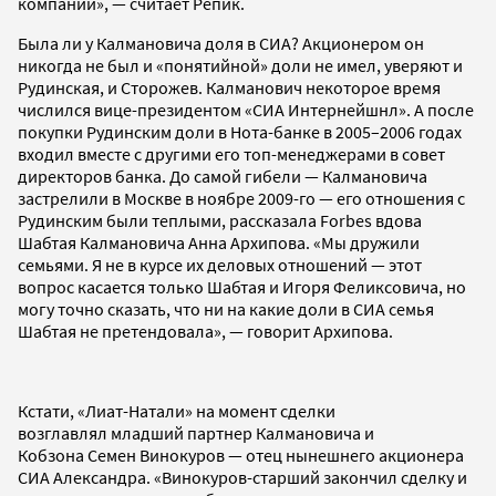
компании», — считает Репик.
Была ли у Калмановича доля в СИА? Акционером он
никогда не был и «понятийной» доли не имел, уверяют и
Рудинская, и Сторожев. Калманович некоторое время
числился вице-президентом «СИА Интернейшнл». А после
покупки Рудинским доли в Нота-банке в 2005–2006 годах
входил вместе с другими его топ-менеджерами в совет
директоров банка. До самой гибели — Калмановича
застрелили в Москве в ноябре 2009-го — его отношения с
Рудинским были теплыми, рассказала Forbes вдова
Шабтая Калмановича Анна Архипова. «Мы дружили
семьями. Я не в курсе их деловых отношений — этот
вопрос касается только Шабтая и Игоря Феликсовича, но
могу точно сказать, что ни на какие доли в СИА семья
Шабтая не претендовала», — говорит Архипова.
Кстати, «Лиат-Натали» на момент сделки
возглавлял младший партнер Калмановича и
Кобзона Семен Винокуров — отец нынешнего акционера
СИА Александра. «Винокуров-старший закончил сделку и