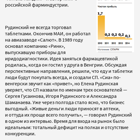
российской фарминдустрии.
Рудинский не всегда торговал
таблетками. Окончив МАИ, он работал
на авиазаводе «Салют». В 1989 году
основал компанию «Ринк»,
выпускавшую приборы для
иридодиагностики. Идея заняться фармацевтикой
родилась, когда он гостил у друга в Венгрии. Обсуждая
перспективные направления, решили, что еду и таблетки
люди будут покупать всегда, и создали СП. «Сиа» по-
венгерски звучит как «привет», но Елена Рудинская
уверяет, что СП назвали по именам трех основателей —
Сергея Гусаинова, Игоря Рудинского и Александра
Шаманаева. Уже через полгода стало ясно, что бизнес
выгодный. «Живые деньги люди приносят в аптеки,
и оттуда их проще всего получить», — говорил Рудинский
в одном из интервью. Время для входа на рынок было
идеальным: тотальный дефицит на полках и отсутствие
конкуренции.