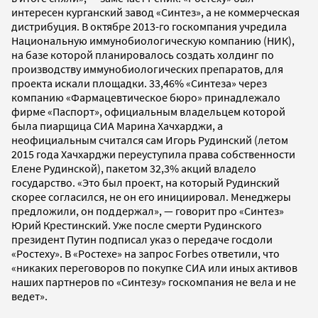
интересен курганский завод «Синтез», а не коммерческая
дистрибуция. В октябре 2013-го госкомпания учредила
Национальную иммунобиологическую компанию (НИК),
на базе которой планировалось создать холдинг по
производству иммунобиологических препаратов, для
проекта искали площадки. 33,46% «Синтеза» через
компанию «Фармацевтическое бюро» принадлежало
фирме «Паспорт», официальным владельцем которой
была пиарщица СИА Марина Хачхарджи, а
неофициальным считался сам Игорь Рудинский (летом
2015 года Хачхарджи переуступила права собственности
Елене Рудинской), пакетом 32,3% акций владело
государство. «Это был проект, на который Рудинский
скорее согласился, не он его инициировал. Менеджеры
предложили, он поддержал», — говорит про «Синтез»
Юрий Крестинский. Уже после смерти Рудинского
президент Путин подписал указ о передаче госдоли
«Ростеху». В «Ростехе» на запрос Forbes ответили, что
«никаких переговоров по покупке СИА или иных активов
наших партнеров по «Синтезу» госкомпания не вела и не
ведет».