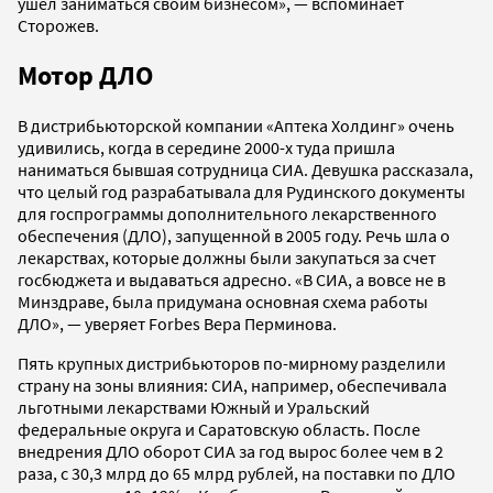
ушел заниматься своим бизнесом», — вспоминает
Сторожев.
Мотор ДЛО
В дистрибьюторской компании «Аптека Холдинг» очень
удивились, когда в середине 2000-х туда пришла
наниматься бывшая сотрудница СИА. Девушка рассказала,
что целый год разрабатывала для Рудинского документы
для госпрограммы дополнительного лекарственного
обеспечения (ДЛО), запущенной в 2005 году. Речь шла о
лекарствах, которые должны были закупаться за счет
госбюджета и выдаваться адресно. «В СИА, а вовсе не в
Минздраве, была придумана основная схема работы
ДЛО», — уверяет Forbes Вера Перминова.
Пять крупных дистрибьюторов по-мирному разделили
страну на зоны влияния: СИА, например, обеспечивала
льготными лекарствами Южный и Уральский
федеральные округа и Саратовскую область. После
внедрения ДЛО оборот СИА за год вырос более чем в 2
раза, с 30,3 млрд до 65 млрд рублей, на поставки по ДЛО