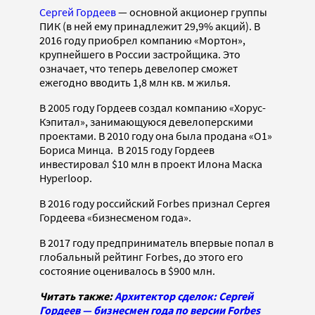
Сергей Гордеев
— основной акционер группы
ПИК (в ней ему принадлежит 29,9% акций). В
2016 году приобрел компанию «Мортон»,
крупнейшего в России застройщика. Это
означает, что теперь девелопер сможет
ежегодно вводить 1,8 млн кв. м жилья.
В 2005 году Гордеев создал компанию «Хорус-
Кэпитал», занимающуюся девелоперскими
проектами. В 2010 году она была продана «О1»
Бориса Минца. В 2015 году Гордеев
инвестировал $10 млн в проект Илона Маска
Hyperloop.
В 2016 году российский Forbes признал Сергея
Гордеева «бизнесменом года».
В 2017 году предприниматель впервые попал в
глобальный рейтинг Forbes, до этого его
состояние оценивалось в $900 млн.
Читать также:
Архитектор сделок: Сергей
Гордеев — бизнесмен года по версии Forbes