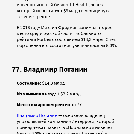
инвестиционный бизнес L1 Health, через
который инвестирует $3 млрд в медицину в
течение трех лет.
В 2016 году Михаил Фридман занимал второе
место среди русской части глобального
рейтинга Forbes с состоянием $13,3 млрд. С тех
пор оценка его состояния увеличилась на 8,3%.
77. Владимир Потанин
Состояние:
$14,3 млрд
Изменение за год:
+ $2,2 млрд
Место в мировом рейтинге:
77
Владимир Потанин
— основной владелец
управляющей компании «Интеррос», которой
принадлежат пакеты в «Норильском никеле»
(около 30%, основа состояния Потанина) и