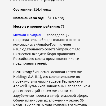
Состояние:
$14,4 млрд
Изменение за год:
+ $1,1 млрд
Место в мировом рейтинге:
75
Михаил Фридман
— cовладелец и
председатель наблюдательного совета
консорциума «Альфа-Групп», член
наблюдательного совета VimpelCom Ltd.
Бизнесмен входит в бюро правления
Российского союза промышленников и
предпринимателей.
В 2013 году бизнесмен основал LetterOne
Holdings S.A. (L1), его совладельцами по
проекту стали миллиардеры Герман Хан и
Алексей Кузьмичев. Ключевым направлением
для инвестиций LetterOne являются
зарубежные проекты в нефтегазовой сфере.
Объем планируемых вложений – около $5
млрд. В июле 2016 года компания запустила