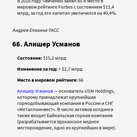
В 2016 году Тимченко занял 85-е место в
мировом рейтинге Forbes с состоянием $11,4
млрд, за год его капитал увеличился на 40,4%.
Андрея Епихина
·
ТАСС
66. Алишер Усманов
Состояние:
$15,2 млрд
Изменение за год:
+ $2,7 млрд
Место в мировом рейтинге:
66
Алишер Усманов
— основатель USM Holdings,
которому принадлежат крупнейшая
горнодобывающая компания в России и СНГ
«Металлоинвест». В число активов холдинга
также входит Байкальская горная компания
(разрабатывается Удоканское медное
месторождение, одно из крупнейших в мире).