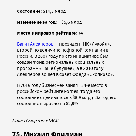
Состояние:
$14,5 млрд
Изменение за год:
+ $5,6 млрд
Место в мировом рейтинге:
74
Вагит Алекперов
— президент НК «Лукойл»,
второй по величине нефтяной компании в
России. В 2007 году по его инициативе был
создан Фонд региональных социальных
программ «Наше будущее», а в 2010 году
Алекперов вошел в совет Фонда «Сколково».
В 2016 году бизнесмен занял 124-е место в
российском рейтинге Forbes, тогда его
состояние оценивалось в $8,9 млрд. За год его
состояние выросло на 62,9%.
Павла Смертина
·
ТАСС
75. Михаил Фридман