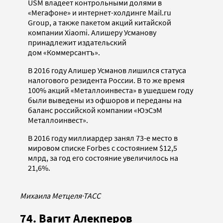
USM владеет контрольными долями в
«Мегафоне» и интернет-холдинге Mail.ru
Group, а также пакетом акций китайской
компании Xiaomi. Алишеру Усманову
принадлежит издательский
дом «Коммерсантъ».
В 2016 году Алишер Усманов лишился статуса
налогового резидента России. В то же время
100% акций «Металлоинвеста» в ушедшем году
были выведены из офшоров и переданы на
баланс российской компании «ЮэСэМ
Металлоинвест».
В 2016 году миллиардер занял 73-е место в
мировом списке Forbes с состоянием $12,5
млрд, за год его состояние увеличилось на
21,6%.
Михаила Метцеля
·
ТАСС
74. Вагит Алекперов