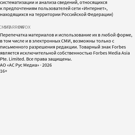
систематизации и анализа сведений, относящихся
к предпочтениям пользователей сети «Интернет»,
находящихся на территории Российской Федерации)
СМИ2
SPARROW
INFOX
Перепечатка материалов и использование их в любой форме,
в том числе и в электронных СМИ, возможны только с
письменного разрешения редакции. Товарный знак Forbes
является исключительной собственностью Forbes Media Asia
Pte. Limited. Все права защищены.
AO «АС Рус Медиа»
·
2026
16+