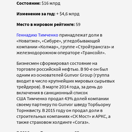
Состояние:
$16 млрд
Изменение за год:
+ $4,6 млрд
Место в мировом рейтинге:
59
Геннадию Тимченко
принадлежат доли в
«Новатэке», «Сибуре», угледобывающей
компании «Колмар», группе «Стройтрансгаз» и
железнодорожном операторе «Трансойл».
Бизнесмен сформировал состояние на
торговле российской нефтью. В 90-е он был
одним из основателей Gunvor Group (группа
входит в число крупнейших мировых сырьевых
трейдеров). В марте 2014 года, за день до
включения в санкционный список
США Тимченко продал 43% долей компании
своему партнеру по Gunvor шведу Торбьорну
Торнквисту. В 2015 году он продал доли в
строительных компаниях «СК Мост» и АРКС, а
также страховом холдинге «Согаз».