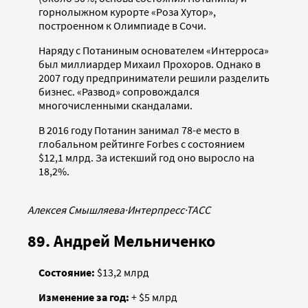
горнолыжном курорте «Роза Хутор»,
построенном к Олимпиаде в Сочи.
Наряду с Потаниным основателем «Интерроса»
был миллиардер Михаил Прохоров. Однако в
2007 году предприниматели решили разделить
бизнес. «Развод» сопровождался
многочисленными скандалами.
В 2016 году Потанин занимал 78-е место в
глобальном рейтинге Forbes с состоянием
$12,1 млрд. За истекший год оно выросло на
18,2%.
Алексея Смышляева
·
Интерпресс
·
ТАСС
89. Андрей Мельниченко
Состояние:
$13,2 млрд
Изменение за год:
+ $5 млрд