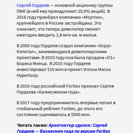
Сергей Гордеев
— основной акционер группы
ПИК (в ней ему принадлежит 29,9% акций). В
2016 году приобрел компанию «Мортон»,
крупнейшего в России застройщика. Это
означает, что теперь девелопер сможет
ежегодно вводить 1,8 млн кв. м жилья.
В 2005 году Гордеев создал компанию «Хорус-
Кэпитал», занимающуюся девелоперскими
проектами. В 2010 году она была продана «О1»
Бориса Минца. В 2015 году Гордеев
инвестировал $10 млн в проект Илона Маска
Hyperloop.
В 2016 году российский Forbes признал Сергея
Гордеева «бизнесменом года».
В 2017 году предприниматель впервые попал в
глобальный рейтинг Forbes, до этого его
состояние оценивалось в $900 млн.
Читать также:
Архитектор сделок: Сергей
Гордеев — бизнесмен года по версии Forbes