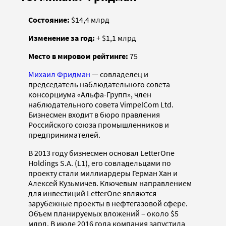
Состояние:
$14,4 млрд
Изменение за год:
+ $1,1 млрд
Место в мировом рейтинге:
75
Михаил Фридман
— cовладелец и
председатель наблюдательного совета
консорциума «Альфа-Групп», член
наблюдательного совета VimpelCom Ltd.
Бизнесмен входит в бюро правления
Российского союза промышленников и
предпринимателей.
В 2013 году бизнесмен основал LetterOne
Holdings S.A. (L1), его совладельцами по
проекту стали миллиардеры Герман Хан и
Алексей Кузьмичев. Ключевым направлением
для инвестиций LetterOne являются
зарубежные проекты в нефтегазовой сфере.
Объем планируемых вложений – около $5
млрд. В июле 2016 года компания запустила