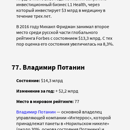
инвестиционный бизнес L1 Health, через
который инвестирует $3 млрд в медицину в
течение трех лет.
В 2016 году Михаил Фридман занимал второе
место среди русской части глобального
рейтинга Forbes с состоянием $13,3 млрд. С тех
пор оценка его состояния увеличилась на 8,3%.
77. Владимир Потанин
Состояние:
$14,3 млрд
Изменение за год:
+ $2,2 млрд
Место в мировом рейтинге:
77
Владимир Потанин
— основной владелец
управляющей компании «Интеррос», которой
принадлежат пакеты в «Норильском никеле»
(около 30%, основа состояния Потанина) и