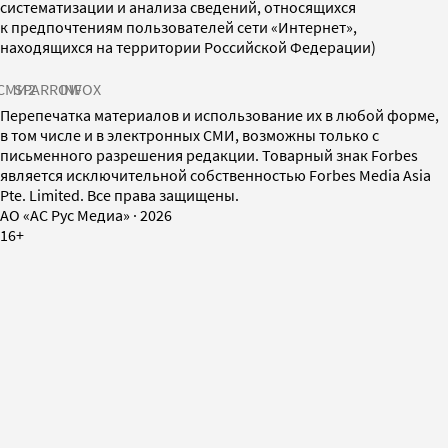
систематизации и анализа сведений, относящихся
к предпочтениям пользователей сети «Интернет»,
находящихся на территории Российской Федерации)
СМИ2
SPARROW
INFOX
Перепечатка материалов и использование их в любой форме,
в том числе и в электронных СМИ, возможны только с
письменного разрешения редакции. Товарный знак Forbes
является исключительной собственностью Forbes Media Asia
Pte. Limited. Все права защищены.
AO «АС Рус Медиа»
·
2026
16+