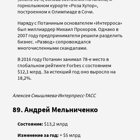
горнолыжном курорте «Роза Хутор»,
построенном к Олимпиаде в Сочи.
Наряду с Потаниным основателем «Интерроса»
был миллиардер Михаил Прохоров. Однако в
2007 году предприниматели решили разделить
бизнес. «Развод» сопровождался
многочисленными скандалами.
В 2016 году Потанин занимал 78-е место в
глобальном рейтинге Forbes с состоянием
$12,1 млрд. За истекший год оно выросло на
18,2%.
Алексея Смышляева
·
Интерпресс
·
ТАСС
89. Андрей Мельниченко
Состояние:
$13,2 млрд
Изменение за год:
+ $5 млрд