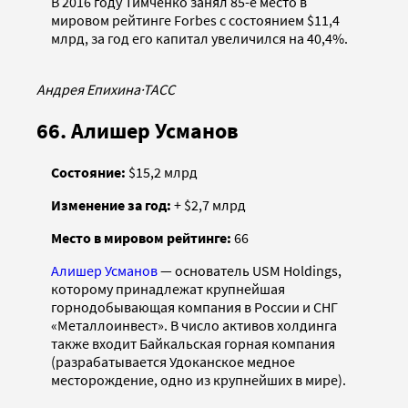
В 2016 году Тимченко занял 85-е место в
мировом рейтинге Forbes с состоянием $11,4
млрд, за год его капитал увеличился на 40,4%.
Андрея Епихина
·
ТАСС
66. Алишер Усманов
Состояние:
$15,2 млрд
Изменение за год:
+ $2,7 млрд
Место в мировом рейтинге:
66
Алишер Усманов
— основатель USM Holdings,
которому принадлежат крупнейшая
горнодобывающая компания в России и СНГ
«Металлоинвест». В число активов холдинга
также входит Байкальская горная компания
(разрабатывается Удоканское медное
месторождение, одно из крупнейших в мире).