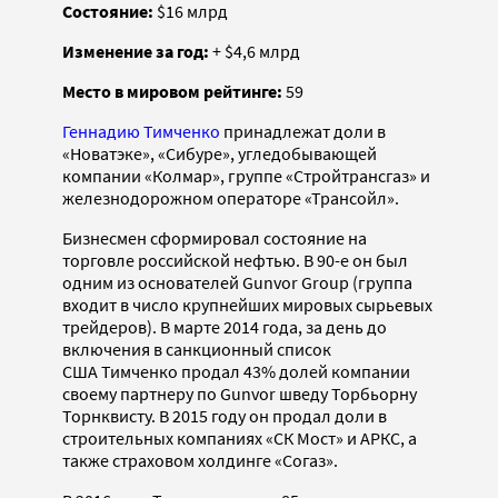
Состояние:
$16 млрд
Изменение за год:
+ $4,6 млрд
Место в мировом рейтинге:
59
Геннадию Тимченко
принадлежат доли в
«Новатэке», «Сибуре», угледобывающей
компании «Колмар», группе «Стройтрансгаз» и
железнодорожном операторе «Трансойл».
Бизнесмен сформировал состояние на
торговле российской нефтью. В 90-е он был
одним из основателей Gunvor Group (группа
входит в число крупнейших мировых сырьевых
трейдеров). В марте 2014 года, за день до
включения в санкционный список
США Тимченко продал 43% долей компании
своему партнеру по Gunvor шведу Торбьорну
Торнквисту. В 2015 году он продал доли в
строительных компаниях «СК Мост» и АРКС, а
также страховом холдинге «Согаз».