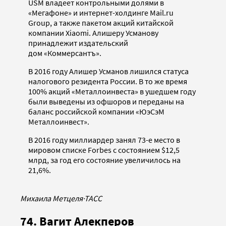
USM владеет контрольными долями в
«Мегафоне» и интернет-холдинге Mail.ru
Group, а также пакетом акций китайской
компании Xiaomi. Алишеру Усманову
принадлежит издательский
дом «Коммерсантъ».
В 2016 году Алишер Усманов лишился статуса
налогового резидента России. В то же время
100% акций «Металлоинвеста» в ушедшем году
были выведены из офшоров и переданы на
баланс российской компании «ЮэСэМ
Металлоинвест».
В 2016 году миллиардер занял 73-е место в
мировом списке Forbes с состоянием $12,5
млрд, за год его состояние увеличилось на
21,6%.
Михаила Метцеля
·
ТАСС
74. Вагит Алекперов