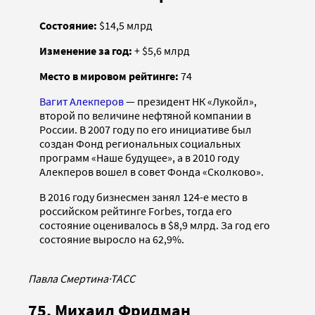
Состояние:
$14,5 млрд
Изменение за год:
+ $5,6 млрд
Место в мировом рейтинге:
74
Вагит Алекперов
— президент НК «Лукойл»,
второй по величине нефтяной компании в
России. В 2007 году по его инициативе был
создан Фонд региональных социальных
программ «Наше будущее», а в 2010 году
Алекперов вошел в совет Фонда «Сколково».
В 2016 году бизнесмен занял 124-е место в
российском рейтинге Forbes, тогда его
состояние оценивалось в $8,9 млрд. За год его
состояние выросло на 62,9%.
Павла Смертина
·
ТАСС
75. Михаил Фридман