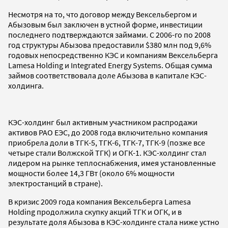
Несмотря на то, что договор между Вексельбергом и
Абызовым был заключен в устной форме, инвестиции
последнего подтверждаются займами. С 2006-го по 2008
год структуры Абызова предоставили $380 млн под 9,6%
годовых непосредственно КЭС и компаниям Вексельберга
Lamesa Holding и Integrated Energy Systems. Общая сумма
займов соответствовала доле Абызова в капитале КЭС-
холдинга.
КЭС-холдинг был активным участником распродажи
активов РАО ЕЭС, до 2008 года включительно компания
приобрела доли в ТГК-5, ТГК-6, ТГК-7, ТГК-9 (позже все
четыре стали Волжской ТГК) и ОГК-1. КЭС-холдинг стал
лидером на рынке теплоснабжения, имея установленные
мощности более 14,3 ГВт (около 6% мощности
электростанций в стране).
В кризис 2009 года компания Вексельберга Lamesa
Holding продолжила скупку акций ТГК и ОГК, и в
результате доля Абызова в КЭС-холдинге стала ниже устно