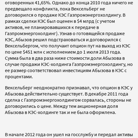
оговоренных 41,65%. Однако до конца 2010 года ничего не
предвещало конфликта, пока Вексельберг не
договорился о продаже КЭС Газпромэнергохолдингу. В
рамках сделки КЭС был оценен в $4 млрд (с учетом
активов, не планировавшихся к передаче в
Газпромэнергохолдинг). Узнав о готовящейся продаже
КЭС, Абызов решил подстраховаться и договорился с
Вексельбергом, что получаит опцион пут на выход из КЭС
по цене $451 млн с исполнением до 1 июля 2013 года.
Сумма была в два раза ниже стоимости доли Абызова в
случае продажи КЭС-холдинга Газпромэнергохолдингу, но
ее размер соответствовал инвестициям Абызова в КЭС с
процентами.
Вексельберг неоднократно признавал, что опцион в КЭС у
Абызова действительно существует. В декабре 2011 года
сделка с Газпромэнергохолдингом сорвалась, стороны не
договорились о цене. Между тем акционерная доля
Абызова в КЭС-холдинге так и не была оформлена.
В начале 2012 года он ушел на госслужбу и передал активы