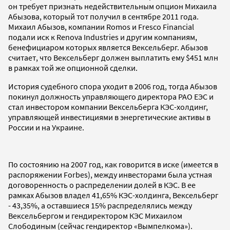
он требует признать недействительным опцион Михаила
Абызова, который тот получил в сентябре 2011 года.
Михаил Абызов, компании Romos и Fresco Financial
подали иск к Renova Industries и другим компаниям,
бенефициаром которых является Вексельберг. Абызов
считает, что Вексельберг должен выплатить ему $451 млн
в рамках той же опционной сделки.
История судебного спора уходит в 2006 год, тогда Абызов
покинул должность управляющего директора РАО ЕЭС и
стал инвестором компании Вексельберга КЭС-холдинг,
управляющей инвестициями в энергетические активы в
России и на Украине.
По состоянию на 2007 год, как говорится в иске (имеется в
распоряжении Forbes), между инвесторами была устная
договоренность о распределении долей в КЭС. В ее
рамках Абызов владел 41,65% КЭС-холдинга, Вексельберг
- 43,35%, а оставшиеся 15% распределялись между
Вексельбергом и гендиректором КЭС Михаилом
Слободиным (сейчас гендиректор «Вымпелкома»).