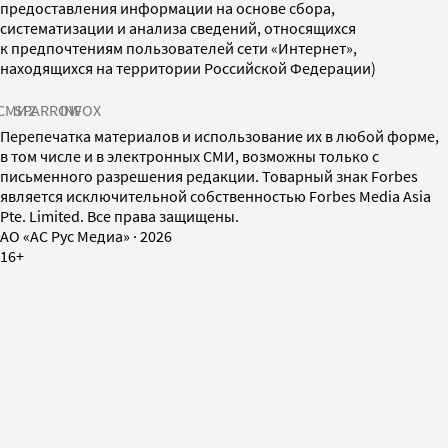
предоставления информации на основе сбора,
систематизации и анализа сведений, относящихся
к предпочтениям пользователей сети «Интернет»,
находящихся на территории Российской Федерации)
СМИ2
SPARROW
INFOX
Перепечатка материалов и использование их в любой форме,
в том числе и в электронных СМИ, возможны только с
письменного разрешения редакции. Товарный знак Forbes
является исключительной собственностью Forbes Media Asia
Pte. Limited. Все права защищены.
AO «АС Рус Медиа»
·
2026
16+