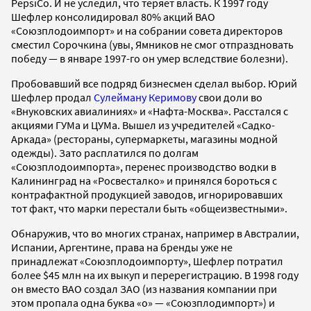
PepsiCo. И не уследил, что теряет власть. К 1997 году
Шефлер консолидировал 80% акций ВАО
«Союзплодоимпорт» и на собрании совета директоров
сместил Сорочкина (увы, Ямников не смог отпраздновать
победу — в январе 1997-го он умер вследствие болезни).
Пробовавший все подряд бизнесмен сделал выбор. Юрий
Шефлер продал
Сулейману Керимову
свои доли во
«Внуковских авиалиниях» и «Нафта-Москва». Расстался с
акциями ГУМа и ЦУМа. Вышел из учредителей «Садко-
Аркада» (рестораны, супермаркеты, магазины модной
одежды). Зато расплатился по долгам
«Союзплодоимпорта», перенес производство водки в
Калининград на «Росвесталко» и принялся бороться с
контрафактной продукцией заводов, игнорировавших
тот факт, что марки перестали быть «общеизвестными».
Обнаружив, что во многих странах, например в Австралии,
Испании, Аргентине, права на бренды уже не
принадлежат «Союзплодоимпорту», Шефлер потратил
более $45 млн на их выкуп и перерегистрацию. В 1998 году
он вместо ВАО создал ЗАО (из названия компании при
этом пропала одна буква «о» — «Союзплодимпорт») и