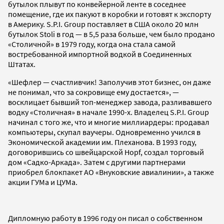
бутылок плывут по конвейерной ленте в соседнее
помещение, где их пакуют в коробки и готовят к экспорту
в Америку. S.P.I. Group поставляет в США около 20 млн
бутылок Stoli в год — в 5,5 раза больше, чем было продано
«Столичной» в 1979 году, когда она стала самой
востребованной импортной водкой в Соединенных
Штатах.
«Шефлер — счастливчик! Заполучив этот бизнес, он даже
не понимал, что за сокровище ему достается», —
восклицает бывший топ-менеджер завода, разливавшего
водку «Столичная» в начале 1990-х. Владелец S.P.I. Group
начинал с того же, что и многие миллиардеры: продавал
компьютеры, скупал ваучеры. Одновременно учился в
Экономической академии им. Плеханова. В 1993 году,
договорившись со швейцарской Hopf, создал торговый
дом «Садко-Аркада». Затем с другими партнерами
приобрел блокпакет АО «Внуковские авиалинии», а также
акции ГУМа и ЦУМа.
Дипломную работу в 1996 году он писал о собственном