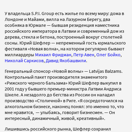
У владельца S.P.I. Group есть жилье по всему миру: дома в
Лондоне и Майами, вилла на Лазурном Берегу, два
особняка в Юрмале — бывшая резиденция наместника
российского императора в Латвии и современный дом из
дерева, стекла и бетона, построенный вокруг столетней
сосны. Юрий Шефлер — непременный гость юрмальского
фестиваля «Новая волна», на котором регулярно бывают
миллиардеры
Михаил Фридман
,
Петр Авен
,
Олег Бойко
,
Николай Саркисов
,
Давид Якобашвили
.
Генеральный спонсор «Новой волны» — Latvijas Balzams.
Контрольный пакет производителя знаменитого
«Рижского черного бальзама» Юрий Шефлер выкупил в
2001 году у бывшего премьер-министра Латвии Андриса
Шкеле. А незадолго до бегства из России он наладил
производство «Столичной» в Риге. «Я сосредоточился на
алкогольном бизнесе, наконец понял: это именно то, что
мне нравится, — улыбаясь, говорит бизнесмен. — Он
интересный, динамичный, живой, креативный».
Лишившись российского рынка, Шефлер сохранил