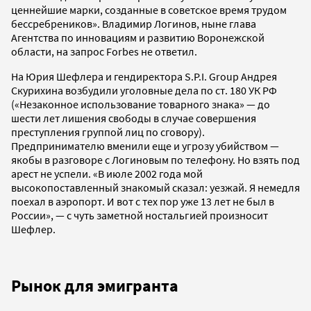
ценнейшие марки, созданные в советское время трудом
бессребреников». Владимир Логинов, ныне глава
Агентства по инновациям и развитию Воронежской
области, на запрос Forbes не ответил.
На Юрия Шефлера и гендиректора S.P.I. Group Андрея
Скурихина возбудили уголовные дела по ст. 180 УК РФ
(«Незаконное использование товарного знака» — до
шести лет лишения свободы в случае совершения
преступления группой лиц по сговору).
Предпринимателю вменили еще и угрозу убийством —
якобы в разговоре с Логиновым по телефону. Но взять под
арест не успели. «В июле 2002 года мой
высокопоставленный знакомый сказал: уезжай. Я немедля
поехал в аэропорт. И вот с тех пор уже 13 лет не был в
России», — с чуть заметной ностальгией произносит
Шефлер.
Рынок для эмигранта