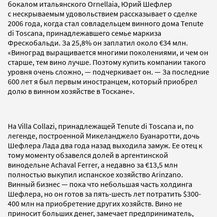
бокалом итальянского Ornellaia, Юрий Шефлер
с нескрываемым удовольствием рассказывает о сделке
2006 года, когда стал совладельцем винного дома Tenute
di Toscana, принадлежавшего семье маркиза
Фрескобальди. За 25,8% он заплатил около €34 млн.
«Виноград выращивается многими поколениями, и чем он
старше, тем вино лучше. Поэтому купить компании такого
уровня очень сложно, — подчеркивает он. — За последние
600 лет я был первым иностранцем, который приобрел
долю в винном хозяйстве в Тоскане».
На Villa Collazi, принадлежащей Tenute di Toscana и, по
легенде, построенной Микеланджело Буанаротти, дочь
Шефлера Лада два года назад выходила замуж. Ее отец к
тому моменту обзавелся долей в аргентинской
винодельне Achaval Ferrer, а недавно за €13,5 млн
полностью выкупил испанское хозяйство Arinzano.
Винный бизнес — пока что небольшая часть холдинга
Шефлера, но он готов за пять-шесть лет потратить $300-
400 млн на приобретение других хозяйств. Вино не
приносит больших денег, замечает предприниматель,