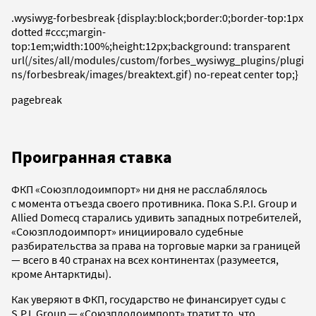
.wysiwyg-forbesbreak {display:block;border:0;border-top:1px
dotted #ccc;margin-
top:1em;width:100%;height:12px;background: transparent
url(/sites/all/modules/custom/forbes_wysiwyg_plugins/plugi
ns/forbesbreak/images/breaktext.gif) no-repeat center top;}
pagebreak
Проигранная ставка
ФКП «Союзплодоимпорт» ни дня не расслаблялось
с момента отъезда своего противника. Пока S.P.I. Group и
Allied Domecq старались удивить западных потребителей,
«Союзплодоимпорт» инициировало судебные
разбирательства за права на торговые марки за границей
— всего в 40 странах на всех континентах (разумеется,
кроме Антарктиды).
Как уверяют в ФКП, государство не финансирует суды с
S.P.I. Group — «Союзплодоимпорт» тратит то, что