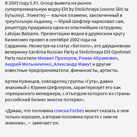
В 2003 году S.P.I. Group вывела на рынок
суперпремиальную водку Elit by Stolichnaya (около $60 за
бутылку). Этикетку — язычок пламени, заключенный в
треугольную льдинку, — Юрий Шефлер нарисовал сам,
рецептуру придумала одна из опытнейших сотрудниц
Latvijas Balzams. Презентацию водки в дружеском кругу
бизнесмен провел в сентябре 2002 года на
Сардинии. Несмотря на статус «беглого», его двухдневную
вечеринку Sardinia Russian Party и Stolichnaya Elit Opohmel
Party посетили
Михаил Прохоров
,
Роман Абрамович
,
Андрей Мельниченко
,
Александр Мамут
и другие
известные предприниматели, финансисты, артисты.
Артем Кузнецов, совладелец группы «Гута», давно
знакомый с Юрием Шефлером, характеризует его как
«прекрасного менеджера, с отъездом которого из страны
российский бизнес многое потерял».
«Думаю, что половина
списка Forbes
может сказать о нем
только хорошее, а вторая половина просто с ним не
знакома», — замечает он.