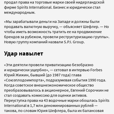
продал права на торговые марки своей нидерландской
фирме Spirits International. Бизнес и юридически стал
международным.
«Мы зарабатывали деньги на Западе и должны были
продавать валютную выручку, — объясняет Шефлер. — Но
чтобы иметь возможность тратить ее на продвижение
брендов за рубежом, провели реструктуризацию группы».
Новую группу компаний назвали S.P.I. Group.
Удар навылет
«Эти деятели провели приватизацию безобразно
и юридически ущербно», — сетовал в интервью Forbes
Юрий Жижин, бывший (до 1987 года) глава
«Союзплодоимпорта», подразумевая события 1990 года.
Когда советское внешнеэкономическое общество
преобразовывалось в акционерное, Евгений Сорочкин не
стал создавать комиссию для оценки активов.
Переуступка права на 43 водочные марки обошлась Spirits
International в 1,7 млн деноминированных рублей —
такова, по словам Юрия Шефлера, была их балансовая