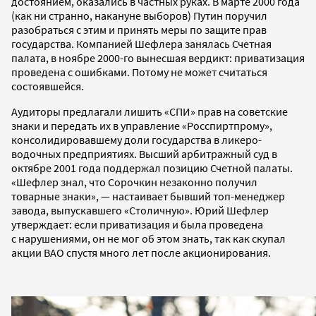
достоянием, оказались в частных руках. В марте 2000 года
(как ни странно, накануне выборов) Путин поручил
разобраться с этим и принять меры по защите прав
государства. Компанией Шефлера занялась Счетная
палата, в ноябре 2000-го вынесшая вердикт: приватизация
проведена с ошибками. Потому не может считаться
состоявшейся.
Аудиторы предлагали лишить «СПИ» прав на советские
знаки и передать их в управление «Росспиртпрому»,
консолидировавшему доли государства в ликеро-
водочных предприятиях. Высший арбитражный суд в
октябре 2001 года поддержал позицию Счетной палаты.
«Шефлер знал, что Сорочкин незаконно получил
товарные знаки», — настаивает бывший топ-менеджер
завода, выпускавшего «Столичную». Юрий Шефлер
утверждает: если приватизация и была проведена
с нарушениями, он не мог об этом знать, так как скупал
акции ВАО спустя много лет после акционирования.