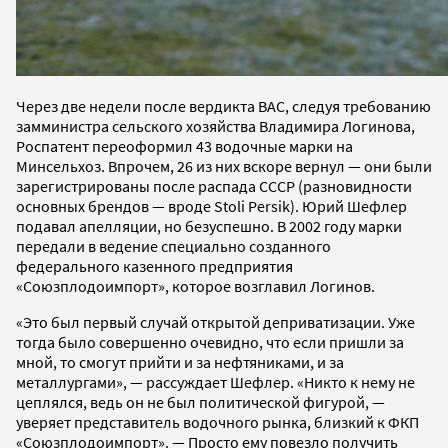
Через две недели после вердикта ВАС, следуя требованию
замминистра сельского хозяйства Владимира Логинова,
Роспатент переоформил 43 водочные марки на
Минсельхоз. Впрочем, 26 из них вскоре вернул — они были
зарегистрированы после распада СССР (разновидности
основных брендов — вроде Stoli Persik). Юрий Шефлер
подавал апелляции, но безуспешно. В 2002 году марки
передали в ведение специально созданного
федерального казенного предприятия
«Союзплодоимпорт», которое возглавил Логинов.
«Это был первый случай открытой деприватизации. Уже
тогда было совершенно очевидно, что если пришли за
мной, то смогут прийти и за нефтяниками, и за
металлургами», — рассуждает Шефлер. «Никто к нему не
цеплялся, ведь он не был политической фигурой, —
уверяет представитель водочного рынка, близкий к ФКП
«Союзплодоимпорт». — Просто ему повезло получить