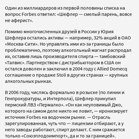
Один из миллиардеров из первой половины списка на
вопрос Forbes ответил: «Шефлер — смелый парень, вовсе
не аферист».
Помимо многочисленных друзей в России у Юрия
Шефлера остались активы — например, 32% акций в ОАО
«Москва-Сити». Но управлять ими из-за границы было
проблематично, поэтому алкогольный магнат распродал
их, оставив лишь производителя спирта — тамбовский
«Талвис». Партнерством с дистрибьютором в США он
остался доволен и заключил в 2004 году с Allied Domecq
соглашение о продаже Stoli в других странах — крупных
алкогольных рынках.
В 2006 году, числясь формально в розыске (по линии и
Генпрокуратуры, и Интерпола), Шефлер прикупил
пермский ЛВЗ «Пермалко». «Он как неуловимый Джо,
которого на самом деле никто не ловит, — иронизирует
источник Forbes на водочном рынке. — Отрасль
зарегулированная, чуть что — лицензии отбирают, а у
него заводы работают, спирт делают. С ним сражается
только «Союзплодоимпорт», да и то за границей».