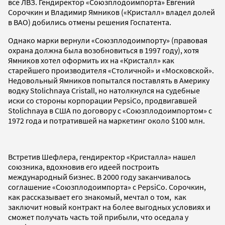
все ЛВЗ. Гендиректор «Союзплодоимпорта» Евгений
Сорочкин и Владимир Ямников («Кристалл» владел долей
в ВАО) добились отмены решения Госпатента.
Однако марки вернули «Союзплодоимпорту» (правовая
охрана должна была возобновиться в 1997 году), хотя
Ямников хотел оформить их на «Кристалл» как
старейшего производителя «Столичной» и «Московской».
Недовольный Ямников попытался поставлять в Америку
водку Stolichnaya Cristall, но натолкнулся на судебные
иски со стороны корпорации PepsiCo, продвигавшей
Stolichnaya в США по договору с «Союзплодоимпортом» с
1972 года и потратившей на маркетинг около $100 млн.
Встретив Шефлера, гендиректор «Кристалла» нашел
союзника, вдохновив его идеей построить
международный бизнес. В 2000 году заканчивалось
соглашение «Союзплодоимпорта» с PepsiCo. Сорочкин,
как рассказывает его знакомый, мечтал о том, как
заключит новый контракт на более выгодных условиях и
сможет получать часть той прибыли, что оседала у