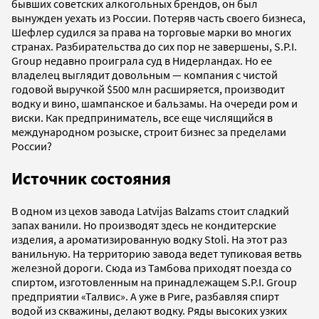
бывших советских алкогольных брендов, он был
вынужден уехать из России. Потеряв часть своего бизнеса,
Шефлер судился за права на торговые марки во многих
странах. Разбирательства до сих пор не завершены, S.P.I.
Group недавно проиграла суд в Нидерландах. Но ее
владелец выглядит довольным — компания c чистой
годовой выручкой $500 млн расширяется, производит
водку и вино, шампанское и бальзамы. На очереди ром и
виски. Как предприниматель, все еще числящийся в
международном розыске, строит бизнес за пределами
России?
Источник состояния
В одном из цехов завода Latvijas Balzams стоит сладкий
запах ванили. Но производят здесь не кондитерские
изделия, а ароматизированную водку Stoli. На этот раз
ванильную. На территорию завода ведет тупиковая ветвь
железной дороги. Сюда из Тамбова приходят поезда со
спиртом, изготовленным на принадлежащем S.P.I. Group
предприятии «Талвис». А уже в Риге, разбавляя спирт
водой из скважины, делают водку. Ряды высоких узких