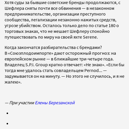
Хотя суды за бывшие советские бренды продолжаются, с
Шефлера сняты почти все обвинения — в незаконном
предпринимательстве, организации преступного
сообщества, легализации незаконно нажитых средств,
угрозе убийством. Осталось только дело по статье 180 о
торговых знаках, что не мешает Шефлеру спокойно
путешествовать по миру на своей яхте Serene.
Когда закончатся разбирательства с брендами?
В «Союзплодоимпорте» дают осторожный прогноз: на
европейском рынке — в ближайшие три-четыре года.
Владелец S.P.I. Group кратко отвечает: «Не знаю». «Если бы
тогда мне удалось стать совладельцем Pernod... —
задумывается он на минуту. — Но этого не случилось, и я не
жалею».
— При участии
Елены Березанской