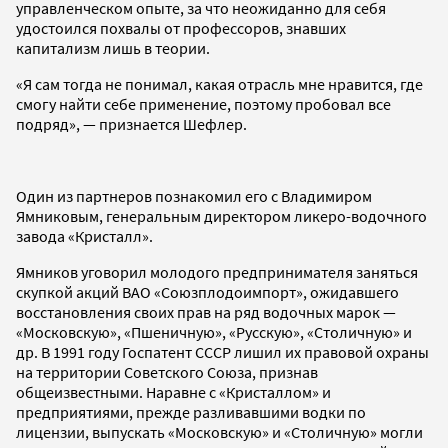
управленческом опыте, за что неожиданно для себя
удостоился похвалы от профессоров, знавших
капитализм лишь в теории.
«Я сам тогда не понимал, какая отрасль мне нравится, где
смогу найти себе применение, поэтому пробовал все
подряд», — признается Шефлер.
Один из партнеров познакомил его с Владимиром
Ямниковым, генеральным директором ликеро-водочного
завода «Кристалл».
Ямников уговорил молодого предпринимателя заняться
скупкой акций ВАО «Союзплодоимпорт», ожидавшего
восстановления своих прав на ряд водочных марок —
«Московскую», «Пшеничную», «Русскую», «Столичную» и
др. В 1991 году Госпатент СССР лишил их правовой охраны
на территории Советского Союза, признав
общеизвестными. Наравне с «Кристаллом» и
предприятиями, прежде разливавшими водки по
лицензии, выпускать «Московскую» и «Столичную» могли