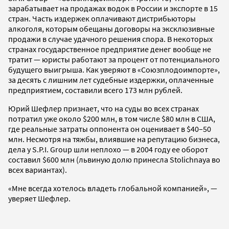
зарабатывает на продажах водок в России и экспорте в 15
стран. Часть издержек оплачивают дистрибьюторы
алкоголя, которым обещаны договоры на эксклюзивные
продажи в случае удачного решения спора. В некоторых
странах государственное предприятие денег вообще не
тратит — юристы работают за процент от потенциального
будущего выигрыша. Как уверяют в «Союзплодоимпорте»,
за десять с лишним лет судебные издержки, оплаченные
предприятием, составили всего 173 млн рублей.
Юрий Шефлер признает, что на суды во всех странах
потратил уже около $200 млн, в том числе $80 млн в США,
где реальные затраты оппонента он оценивает в $40–50
млн. Несмотря на тяжбы, влиявшие на репутацию бизнеса,
дела у S.P.I. Group шли неплохо — в 2004 году ее оборот
составил $600 млн (львиную долю принесла Stolichnaya во
всех вариантах).
«Мне всегда хотелось владеть глобальной компанией», —
уверяет Шефлер.