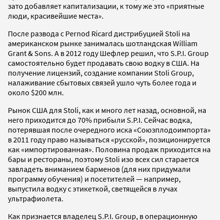
зато добавляет капитализации, к тому же это «приятные
люди, красивейшие места».
После развода с Pernod Ricard дистрибуцией Stoli на
американском рынке занималась шотландская William
Grant & Sons. А в 2012 году Шефлер решил, что S.P.I. Group
самостоятельно будет продавать свою водку в США. На
получение лицензий, создание компании Stoli Group,
налаживание сбытовых связей ушло чуть более года и
около $200 млн.
Рынок США для Stoli, как и много лет назад, основной, на
него приходится до 70% прибыли S.P.I. Сейчас водка,
потерявшая после очередного иска «Союзплодоимпорта»
в 2011 году право называться «русской», позиционируется
как «импортированная». Половина продаж приходится на
бары и рестораны, поэтому Stoli изо всех сил старается
завладеть вниманием барменов (для них придумали
программу обучения) и посетителей — например,
выпустила водку с этикеткой, светящейся в лучах
ультрафиолета.
Как признается владелец S.P.I. Group, в операционную