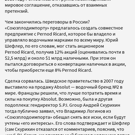
мировое соглашение, отказавшись от взаимных
претензий.
Чем закончились переговоры в России?
«Союзплодимпорту» предлагалось создать совместное
предприятие с Pernod Ricard, которое бы владело и
управляло водочными марками по всему миру. Юрий
Шефлер, по его словам, мог стать акционером
Pernod Ricard, получив 12% акций (оценивались почти в
$2,5 млрд) и около $1 млрд наличными. При этом он
пытался договориться о конвертации наличных в акции,
чтобы приобрести еще 8% Pernod Ricard.
Сделка сорвалась. Шведское правительство в 2007 году
выставило на продажу Absolut — водочный бренд №2 в
мире. Французы решили, что лучше потратить время и
силы на покупку Absolut. Возможно, была и другая
подоплека: гендиректор S.P.I. Group Андрей Скурихин
тогда публично заявил, что Владимир Логинов из
«Союзплодоимпорта» обещал снять все иски, если будут
учтены «его интересы». Его слова подтверждает и Шефлер
(сам Скурихин отказался от комментариев, пояснив, что