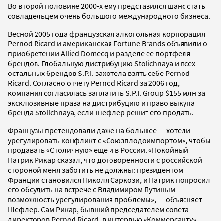
Во второй половине 2000-х ему представился шанс стать
совладельцем очень большого международного бизнеса.
Весной 2005 года французская алкогольная корпорация
Pernod Ricard и американская Fortune Brands объявили о
приобретении Allied Domecq и разделе ее портфеля
брендов. Глобальную дистрибуцию Stolichnaya и всех
остальных брендов S.P.I. захотела взять себе Pernod
Ricard. Согласно отчету Pernod Ricard за 2006 год,
компания согласилась заплатить S.P.I. Group $155 млн за
эксклюзивные права на дистрибуцию и право выкупа
бренда Stolichnaya, если Шефлер решит его продать.
Французы претендовали даже на большее — хотели
урегулировать конфликт с «Союзплодоимпортом», чтобы
продавать «Столичную» еще и в России. «Покойный
Патрик Рикар сказал, что договоренности с российской
стороной меня заботить не должны: президентом
Франции становился Николя Саркози, и Патрик попросил
его обсудить на встрече с Владимиром Путиным
возможность урегулирования проблемы», — объясняет
Шефлер. Сам Рикар, бывший председателем совета
директоров Pernod Ricard, в интервью «Коммерсанту»