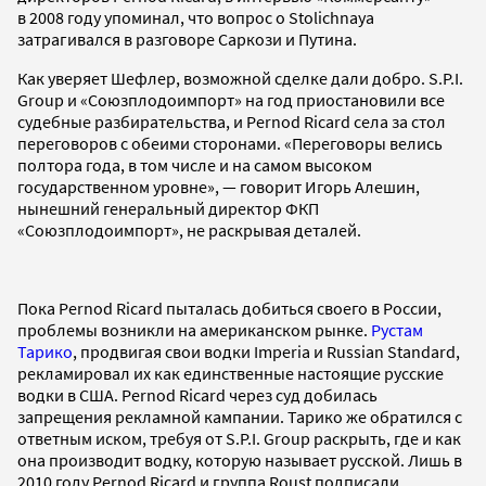
в 2008 году упоминал, что вопрос о Stolichnaya
затрагивался в разговоре Саркози и Путина.
Как уверяет Шефлер, возможной сделке дали добро. S.P.I.
Group и «Союзплодоимпорт» на год приостановили все
судебные разбирательства, и Pernod Ricard села за стол
переговоров с обеими сторонами. «Переговоры велись
полтора года, в том числе и на самом высоком
государственном уровне», — говорит Игорь Алешин,
нынешний генеральный директор ФКП
«Союзплодоимпорт», не раскрывая деталей.
Пока Pernod Ricard пыталась добиться своего в России,
проблемы возникли на американском рынке.
Рустам
Тарико
, продвигая свои водки Imperia и Russian Standard,
рекламировал их как единственные настоящие русские
водки в США. Pernod Ricard через суд добилась
запрещения рекламной кампании. Тарико же обратился с
ответным иском, требуя от S.P.I. Group раскрыть, где и как
она производит водку, которую называет русской. Лишь в
2010 году Pernod Ricard и группа Roust подписали