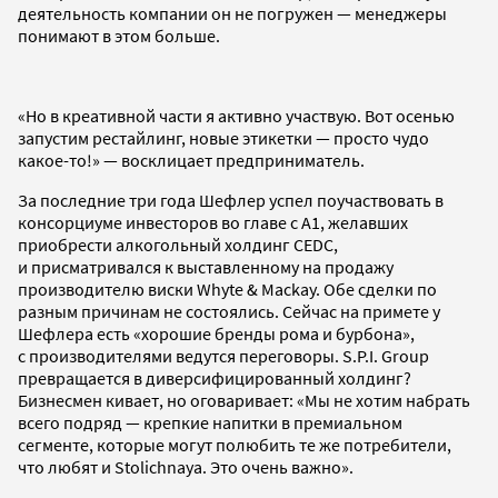
деятельность компании он не погружен — менеджеры
понимают в этом больше.
«Но в креативной части я активно участвую. Вот осенью
запустим рестайлинг, новые этикетки — просто чудо
какое-то!» — восклицает предприниматель.
За последние три года Шефлер успел поучаствовать в
консорциуме инвесторов во главе с А1, желавших
приобрести алкогольный холдинг CEDC,
и присматривался к выставленному на продажу
производителю виски Whyte & Mackay. Обе сделки по
разным причинам не состоялись. Сейчас на примете у
Шефлера есть «хорошие бренды рома и бурбона»,
с производителями ведутся переговоры. S.P.I. Group
превращается в диверсифицированный холдинг?
Бизнесмен кивает, но оговаривает: «Мы не хотим набрать
всего подряд — крепкие напитки в премиальном
сегменте, которые могут полюбить те же потребители,
что любят и Stolichnaya. Это очень важно».