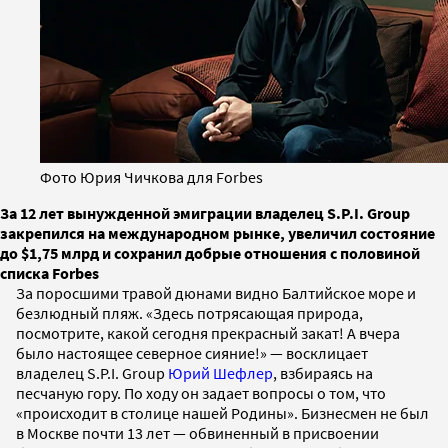
Фото Юрия Чичкова для Forbes
За 12 лет вынужденной эмиграции владелец S.P.I. Group
закрепился на международном рынке, увеличил состояние
до $1,75 млрд и сохранил добрые отношения с половиной
списка Forbes
За поросшими травой дюнами видно Балтийское море и
безлюдный пляж. «Здесь потрясающая природа,
посмотрите, какой сегодня прекрасный закат! А вчера
было настоящее северное сияние!» — восклицает
владелец S.P.I. Group
Юрий Шефлер
, взбираясь на
песчаную гору. По ходу он задает вопросы о том, что
«происходит в столице нашей Родины». Бизнесмен не был
в Москве почти 13 лет — обвиненный в присвоении