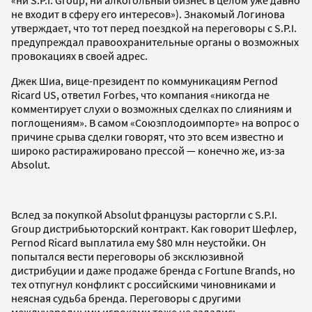
«ни S.P.I. Group, ни алкогольный бизнес в целом уже давно
не входит в сферу его интересов»). Знакомый Логинова
утверждает, что тот перед поездкой на переговоры с S.P.I.
предупреждал правоохранительные органы о возможных
провокациях в своей адрес.
Джек Шиа, вице-президент по коммуникациям Pernod
Ricard US, ответил Forbes, что компания «никогда не
комментирует слухи о возможных сделках по слияниям и
поглощениям». В самом «Союзплодоимпорте» на вопрос о
причине срыва сделки говорят, что это всем известно и
широко растиражировано прессой — конечно же, из-за
Absolut.
Вслед за покупкой Absolut французы расторгли с S.P.I.
Group дистрибьюторский контракт. Как говорит Шефлер,
Pernod Ricard выплатила ему $80 млн неустойки. Он
попытался вести переговоры об эксклюзивной
дистрибуции и даже продаже бренда с Fortune Brands, но
тех отпугнул конфликт с российскими чиновниками и
неясная судьба бренда. Переговоры с другими