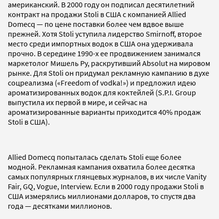
американский. В 2000 году он подписал десятилетний
контракт на продажи Stoli в США с компанией Allied
Domecq — по цене поставки более чем вдвое выше
прежней. Хотя Stoli уступила лидерство Smirnoff, второе
место среди импортных водок в США она удерживала
прочно. В середине 1990-х ее продвижением занимался
маркетолог Мишель Ру, раскрутивший Absolut на мировом
рынке. Для Stoli он придумал рекламную кампанию в духе
соцреализма («Freedom of vodka!») и предложил идею
ароматизированных водок для коктейлей (S.P.I. Group
выпустила их первой в мире, и сейчас на
ароматизированные варианты приходится 40% продаж
Stoli в США).
Allied Domecq попыталась сделать Stoli еще более
модной. Рекламная кампания охватила более десятка
самых популярных глянцевых журналов, в их числе Vanity
Fair, GQ, Vogue, Interview. Если в 2000 году продажи Stoli в
США измерялись миллионами долларов, то спустя два
года — десятками миллионов.