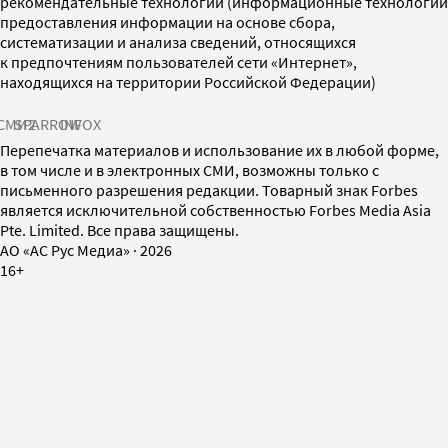
рекомендательные технологии (информационные технологии
предоставления информации на основе сбора,
систематизации и анализа сведений, относящихся
к предпочтениям пользователей сети «Интернет»,
находящихся на территории Российской Федерации)
СМИ2
SPARROW
INFOX
Перепечатка материалов и использование их в любой форме,
в том числе и в электронных СМИ, возможны только с
письменного разрешения редакции. Товарный знак Forbes
является исключительной собственностью Forbes Media Asia
Pte. Limited. Все права защищены.
AO «АС Рус Медиа»
·
2026
16+