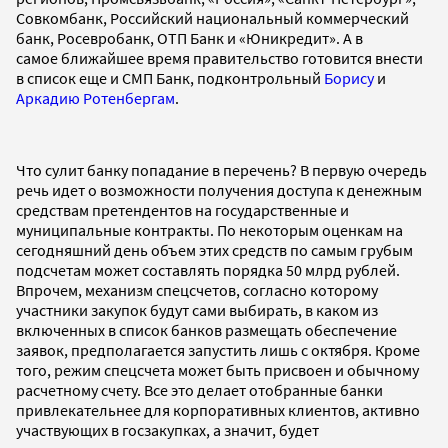
Совкомбанк, Российский национальный коммерческий
банк, Росевробанк, ОТП Банк и «Юникредит». А в
самое ближайшее время правительство готовится внести
в список еще и СМП Банк, подконтрольный
Борису
и
Аркадию Ротенбергам
.
Что сулит банку попадание в перечень? В первую очередь
речь идет о возможности получения доступа к денежным
средствам претендентов на государственные и
муниципальные контракты. По некоторым оценкам на
сегодняшний день объем этих средств по самым грубым
подсчетам может составлять порядка 50 млрд рублей.
Впрочем, механизм спецсчетов, согласно которому
участники закупок будут сами выбирать, в каком из
включенных в список банков размещать обеспечение
заявок, предполагается запустить лишь с октября. Кроме
того, режим спецсчета может быть присвоен и обычному
расчетному счету. Все это делает отобранные банки
привлекательнее для корпоративных клиентов, активно
участвующих в госзакупках, а значит, будет