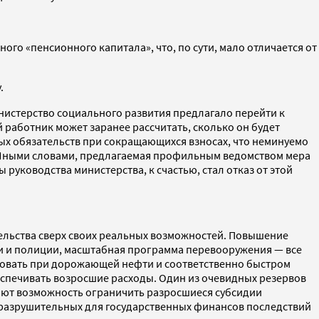
ого «пенсионного капитала», что, по сути, мало отличается от
.
истерство социального развития предлагало перейти к
 работник может заранее рассчитать, сколько он будет
ных обязательств при сокращающихся взносах, что неминуемо
й. Иными словами, предлагаемая профильным ведомством мера
руководства министерства, к счастью, стал отказ от этой
тельства сверх своих реальных возможностей. Повышение
мии и полиции, масштабная программа перевооружения — все
ровать при дорожающей нефти и соответственно быстром
беспечивать возросшие расходы. Один из очевидных резервов
дают возможность ограничить разросшиеся субсидии
 разрушительных для государственных финансов последствий