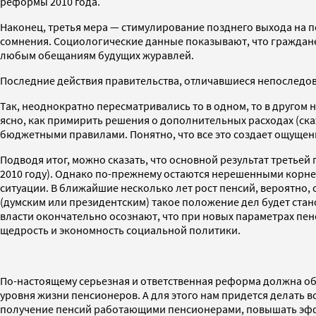
реформы 2010 года.
Наконец, третья мера — стимулирование позднего выхода на п
сомнения. Социологические данные показывают, что граждане,
любым обещаниям будущих журавлей.
Последние действия правительства, отличавшиеся непоследов
Так, неоднократно пересматривались то в одном, то в другом
ясно, как примирить решения о дополнительных расходах (с
бюджетными правилами. Понятно, что все это создает ощуще
Подводя итог, можно сказать, что основной результат третье
2010 году). Однако по-прежнему остаются нерешенными корне
ситуации. В ближайшие несколько лет рост пенсий, вероятно,
(думским или президентским) такое положение дел будет ста
власти окончательно осознают, что при новых параметрах пе
щедрость и экономность социальной политики.
По-настоящему серьезная и ответственная реформа должна о
уровня жизни пенсионеров. А для этого нам придется делать в
получение пенсий работающими пенсионерами, повышать эффе