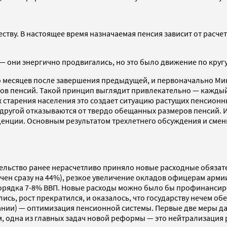
тву. В настоящее время назначаемая пенсия зависит от расчетн
 — они энергично продвигались, но это было движение по кругу
 месяцев после завершения предыдущей, и первоначально Мин
ров пенсий. Такой принцип выглядит привлекательно — каждый
х старения населения это создает ситуацию растущих пенсион
 за другой отказываются от твердо обещанных размеров пенси
енции. Основным результатом трехлетнего обсуждения и смены 
ительство ранее нерасчетливо приняло новые расходные обяза
личен сразу на 44%), резкое увеличение окладов офицерам ар
порядка 7-8% ВВП. Новые расходы можно было бы профинанси
ись, рост прекратился, и оказалось, что государству нечем о
лании) — оптимизация пенсионной системы. Первые две меры 
, одна из главных задач новой реформы — это нейтрализация