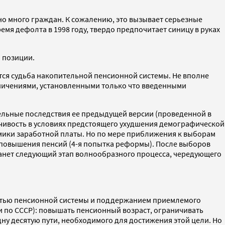
но много граждан. К сожалению, это вызывает серьезные
мя дефолта в 1998 году, твердо предпочитает синицу в руках
 позиции.
ется судьба накопительной пенсионной системы. Не вполне
аничениями, установленными только что введенными
тельные последствия ее предыдущей версии (проведенной в
чивость в условиях предстоящего ухудшения демографической
намики заработной платы. Но по мере приближения к выборам
 повышения пенсий (4-я попытка реформы). После выборов
танет следующий этап волнообразного процесса, чередующего
стью пенсионной системы и поддержанием приемлемого
ди по СССР): повышать пенсионный возраст, ограничивать
 десятую пути, необходимого для достижения этой цели. Но