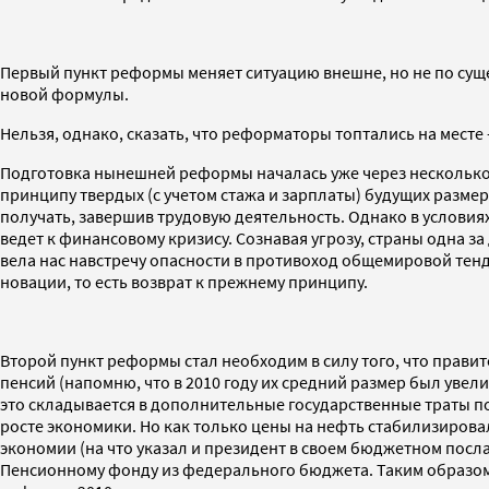
Первый пункт реформы меняет ситуацию внешне, но не по сущес
новой формулы.
Нельзя, однако, сказать, что реформаторы топтались на месте
Подготовка нынешней реформы началась уже через несколько
принципу твердых (с учетом стажа и зарплаты) будущих разме
получать, завершив трудовую деятельность. Однако в условия
ведет к финансовому кризису. Сознавая угрозу, страны одна
вела нас навстречу опасности в противоход общемировой тенд
новации, то есть возврат к прежнему принципу.
Второй пункт реформы стал необходим в силу того, что прав
пенсий (напомню, что в 2010 году их средний размер был уве
это складывается в дополнительные государственные траты 
росте экономики. Но как только цены на нефть стабилизировал
экономии (на что указал и президент в своем бюджетном пос
Пенсионному фонду из федерального бюджета. Таким образом