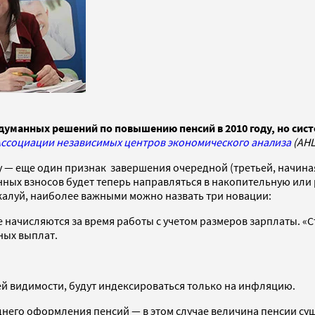
думанных решений по повышению пенсий в 2010 году, но сис
Ассоциации независимых центров экономического анализа
(АНЦ
— еще один признак завершения очередной (третьей, начиная
ных взносов будет теперь направляться в накопительную или 
жалуй, наиболее важными можно назвать три новации:
 начисляются за время работы с учетом размеров зарплаты. «С
ных выплат.
ей видимости, будут индексироваться только на инфляцию.
днего оформления пенсий — в этом случае величина пенсии су