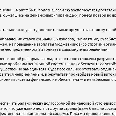
енсию — может быть полезна, если ею воспользуется достаточ
 обжегшись на финансовых «пирамидах», понеся потери во вре
ательностью, дают дополнительные аргументы в пользу такой
 направлении ставки социальных взносов, как маятник, колебл
кажем, на повышение зарплаты бюджетников) со строгими огр
ние неопределенности и толкает к сиюминутным решениям.
й пенсионной реформы в ттом, что частично сглажены разруши
вые проблемы пенсионной системы — как обеспечить ее устой
 существенно замедлится и будет все сильнее отставать от ди
новиться неприемлемым, в результате произойдет новый виток
нсионная система финансово не обеспечена — и неизбежным с
беспечить баланс между долгосрочной финансовой устойчиво
се то, что уже давно делают другие страны (даже бывшие сосе
ктивность накопительной системы. Пока мы прошли лишь одну