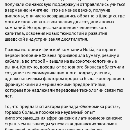
получали финансовую поддержку и отправлялись учиться
в Германию и Англию. Что не менее важно, получив
дипломы, они часто возвращались обратно в Швецию, где
могли использовать свои знания для создания новых
компаний. Но процесс накопления человеческого
капитала, освоения новых технологий и развития
шведской индустрии занял десятилетия.
Похожа история и финской компании Nokia, которая в
первой половине XX века производила бумагу, резину и
кабели, а во второй – вышла на высокотехнологичные
рынки. Конечно, доходы от основного бизнеса облегчили
создание телекоммуникационного подразделения,
однако ключевым фактором прорыва была кооперация с
французскими и американскими предприятиями,
которым принадлежали передовые технологии связи тех
лет.
То, что предлагают авторы доклада «Экономика роста»,
гораздо больше похоже на неудачный опыт
импортозамещения африканских и латиноамериканских
стран, чем на эпизоды успеха скандинавских экономик.
Ключевой проблемой авторы считают дефицит