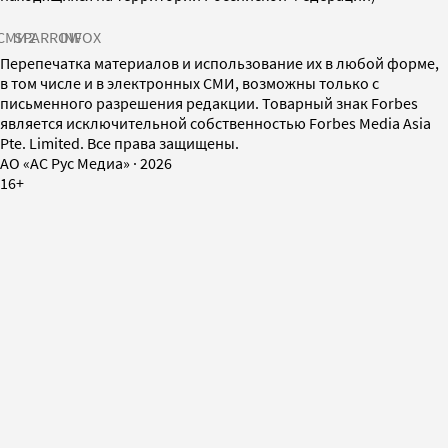
СМИ2
SPARROW
INFOX
Перепечатка материалов и использование их в любой форме,
в том числе и в электронных СМИ, возможны только с
письменного разрешения редакции. Товарный знак Forbes
является исключительной собственностью Forbes Media Asia
Pte. Limited. Все права защищены.
AO «АС Рус Медиа»
·
2026
16+