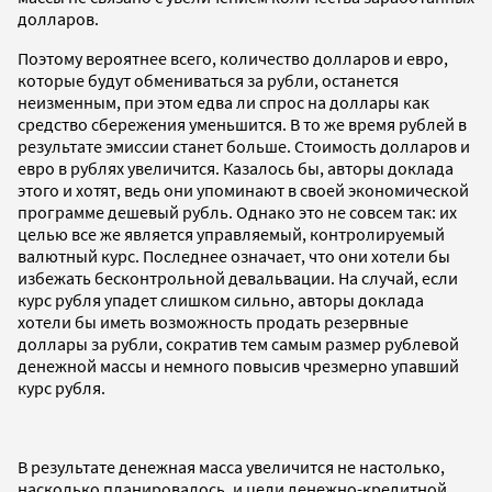
долларов.
Поэтому вероятнее всего, количество долларов и евро,
которые будут обмениваться за рубли, останется
неизменным, при этом едва ли спрос на доллары как
средство сбережения уменьшится. В то же время рублей в
результате эмиссии станет больше. Стоимость долларов и
евро в рублях увеличится. Казалось бы, авторы доклада
этого и хотят, ведь они упоминают в своей экономической
программе дешевый рубль. Однако это не совсем так: их
целью все же является управляемый, контролируемый
валютный курс. Последнее означает, что они хотели бы
избежать бесконтрольной девальвации. На случай, если
курс рубля упадет слишком сильно, авторы доклада
хотели бы иметь возможность продать резервные
доллары за рубли, сократив тем самым размер рублевой
денежной массы и немного повысив чрезмерно упавший
курс рубля.
В результате денежная масса увеличится не настолько,
насколько планировалось, и цели денежно-кредитной