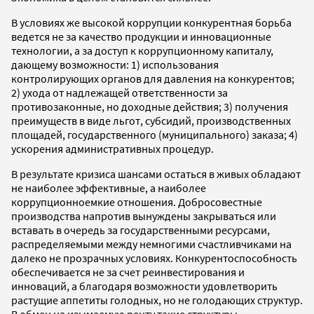
В условиях же высокой коррупции конкурентная борьба
ведется не за качество продукции и инновационные
технологии, а за доступ к коррупционному капиталу,
дающему возможности: 1) использования
контролирующих органов для давления на конкурентов;
2) ухода от надлежащей ответственности за
противозаконные, но доходные действия; 3) получения
преимуществ в виде льгот, субсидий, производственных
площадей, государственного (муниципального) заказа; 4)
ускорения административных процедур.
В результате кризиса шансами остаться в живых обладают
не наиболее эффективные, а наиболее
коррупционноемкие отношения. Добросовестные
производства напротив вынуждены закрываться или
вставать в очередь за государственными ресурсами,
распределяемыми между немногими счастливчиками на
далеко не прозрачных условиях. Конкурентоспособность
обеспечивается не за счет реинвестирования и
инноваций, а благодаря возможности удовлетворить
растущие аппетиты голодных, но не голодающих структур.
В обмен на изымаемую ренту такие структуры