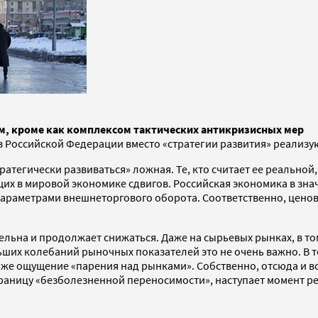
м, кроме как комплексом тактических антикризисных мер
в Российской Федерации вместо «стратегии развития» реализую
ратегически развиваться» ложная. Те, кто считает ее реальной
ящих в мировой экономике сдвигов. Российская экономика в зн
параметрами внешнеторгового оборота. Соответственно, цено
льна и продолжает снижаться. Даже на сырьевых рынках, в то
ших колебаний рыночных показателей это не очень важно. В то
даже ощущение «парения над рынками». Собственно, отсюда и в
раницу «безболезненной переносимости», наступает момент р