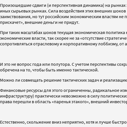
Произошедшие сдвиги (и перспективная динамика) на рынках 
иных сырьевых рынках. Сила воздействия этих внешних шоков
заимствования, но тут российским экономическим властям не 
прискачет», внешние деньги не придут.
При таких масштабах шоков текущая экономическая политика 
экономические власти, так скорее не за «отсутствие стратегич
сопротивляться отраслевому и корпоративному лоббизму, от 
И это не вопрос года или полутора. С учетом перспективы с
обречена на то, чтобы быть именно тактической.
Можно ли совмещать решение тактических задач и реализацию
Финансовые ресурсы для этого ограниченны, радикальное изм
инфраструктуру) практически невозможно в силу политических
права перешли в область «паренья этакого», внешний инвес
Естественно, скольжение вниз неприятно, хотя и лучше быстр