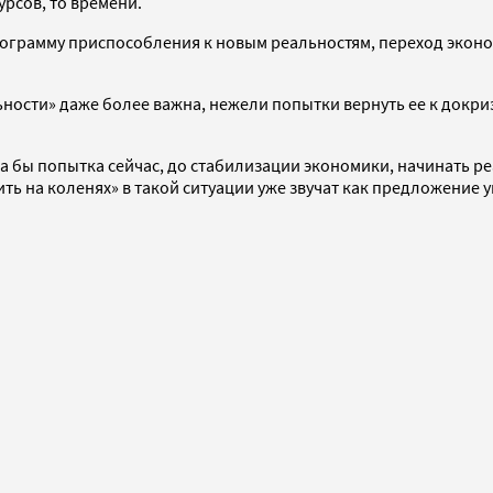
рсов, то времени.
грамму приспособления к новым реальностям, переход эконом
ности» даже более важна, нежели попытки вернуть ее к докри
ла бы попытка сейчас, до стабилизации экономики, начинать р
ь на коленях» в такой ситуации уже звучат как предложение у