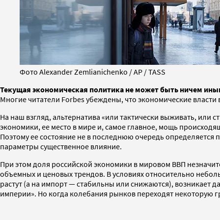
Фото Alexander Zemlianichenko / AP / TASS
Текущая экономическая политика не может быть ничем ины
Многие читатели Forbes убеждены, что экономические власти 
На наш взгляд, альтернатива «или тактически выживать, или ст
экономики, ее место в мире и, самое главное, мощь происход
Поэтому ее состояние не в последнюю очередь определяется 
параметры существенное влияние.
При этом доля российской экономики в мировом ВВП незначите
объемных и ценовых трендов. В условиях относительно неболь
растут (а на импорт — стабильны или снижаются), возникает 
империи». Но когда колебания рынков переходят некоторую г