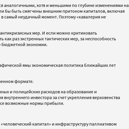
я аналогичными, хотя и меньшими по глубине изменениями на
гли бы быть смягчены внешним притоком капиталов, включая
 в самый неудачный момент. Поэтому «кавалерия не
 антикризисных мер. И если можно критиковать
ь как раз экстренных тактических мер, за неспособность
ер бюджетной экономии.
графической ямы экономическая политика ближайших лет
иченном формате.
нных и полицейских расходов на образование и
 внутреннего инвестора за счет укрепления верховенства
 все возможные нормы прибыли.
в «человеческий капитал» и инфраструктуру паллиативом