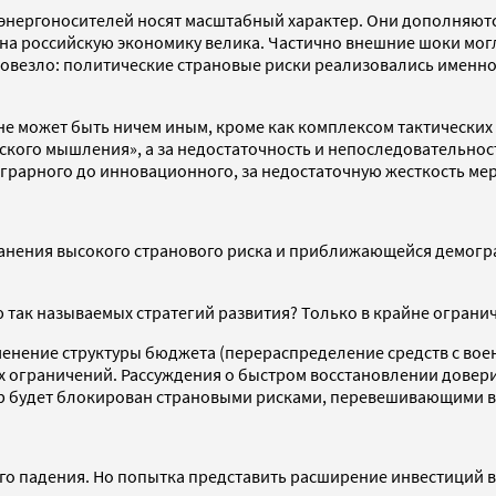
энергоносителей носят масштабный характер. Они дополняютс
 на российскую экономику велика. Частично внешние шоки мо
повезло: политические страновые риски реализовались именно
не может быть ничем иным, кроме как комплексом тактических
еского мышления», а за недостаточность и непоследовательност
аграрного до инновационного, за недостаточную жесткость м
охранения высокого странового риска и приближающейся демо
 так называемых стратегий развития? Только в крайне огран
енение структуры бюджета (перераспределение средств с вое
 ограничений. Рассуждения о быстром восстановлении доверия
тор будет блокирован страновыми рисками, перевешивающими
ого падения. Но попытка представить расширение инвестиций 