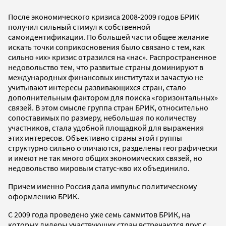
После экономического кризиса 2008-2009 годов БРИК
получил сильный стимул к собственной
самоидентификации. По большей части общее желание
искать точки соприкосновения было связано с тем, как
сильно «их» кризис отразился на «нас». Распространенное
недовольство тем, что развитые страны доминируют в
международных финансовых институтах и зачастую не
учитывают интересы развивающихся стран, стало
дополнительным фактором для поиска «горизонтальных»
связей. В этом смысле группа стран БРИК, относительно
сопоставимых по размеру, небольшая по количеству
участников, стала удобной площадкой для выражения
этих интересов. Объективно страны этой группы
структурно сильно отличаются, разделены географически
и имеют не так много общих экономических связей, но
недовольство мировым статус-кво их объединило.
Причем именно Россия дала импульс политическому
оформлению БРИК.
С 2009 года проведено уже семь саммитов БРИК, на
которых лидеры участвующих стран встречаются друг с