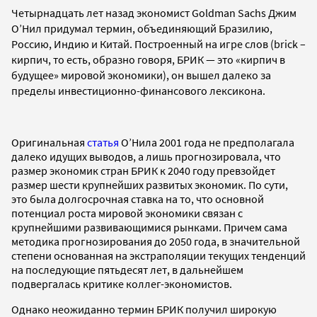
Четырнадцать лет назад экономист Goldman Sachs Джим
О’Нил придумал термин, объединяющий Бразилию,
Россию, Индию и Китай. Построенный на игре слов (brick –
кирпич, то есть, образно говоря, БРИК — это «кирпич в
будущее» мировой экономики), он вышел далеко за
пределы инвестиционно-финансового лексикона.
Оригинальная
статья
О’Нила 2001 года не предполагала
далеко идущих выводов, а лишь прогнозировала, что
размер экономик стран БРИК к 2040 году превзойдет
размер шести крупнейших развитых экономик. По сути,
это была долгосрочная ставка на то, что основной
потенциал роста мировой экономики связан с
крупнейшими развивающимися рынками. Причем сама
методика прогнозирования до 2050 года, в значительной
степени основанная на экстраполяции текущих тенденций
на последующие пятьдесят лет, в дальнейшем
подвергалась критике коллег-экономистов.
Однако неожиданно термин БРИК получил широкую