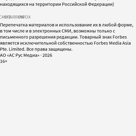
находящихся на территории Российской Федерации)
СМИ2
SPARROW
INFOX
Перепечатка материалов и использование их в любой форме,
в том числе и в электронных СМИ, возможны только с
письменного разрешения редакции. Товарный знак Forbes
является исключительной собственностью Forbes Media Asia
Pte. Limited. Все права защищены.
AO «АС Рус Медиа»
·
2026
16+