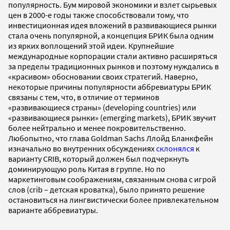
популярность. Бум мировой экономики и взлет сырьевых
цен в 2000-е годы также способствовали тому, что
инвестиционная идея вложений в развивающиеся рынки
стала очень популярной, а концепция БРИК была одним
из ярких воплощений этой идеи. Крупнейшие
международные корпорации стали активно расширяться
за пределы традиционных рынков и поэтому нуждались в
«красивом» обосновании своих стратегий. Наверно,
некоторые причины популярности аббревиатуры БРИК
связаны с тем, что, в отличие от терминов
«развивающиеся страны» (developing countries) или
«развивающиеся рынки» (emerging markets), БРИК звучит
более нейтрально и менее покровительственно.
Любопытно, что глава Goldman Sachs Ллойд Бланкфейн
изначально во внутренних обсуждениях
склонялся
к
варианту CRIB, который должен был подчеркнуть
доминирующую роль Китая в группе. Но по
маркетинговым соображениям, связанным снова с игрой
слов (crib – детская кроватка), было принято решение
остановиться на лингвистически более привлекательном
варианте аббревиатуры.