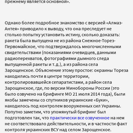
прежнему является основной».
Однако более подробное знакомство с версией «Алмаз-
Антея» приводило к выводу, что она преследует не
столько попытку установить истину, сколько доказать:
ракета была выпущена не из района Снежное-Торез-
Первомайское, что подтверждалось многочисленными
свидетельствами (показаниями очевидцев, данными
радиоперехватов, фотографиями дымного следа
выпущенной ракеты и т.д.), а из района села
Зарощенское. Объяснение этому простое: окраины Тореза
находились почти в центре территории,
контролировавшейся сепаратистами, а район села
Зарощенское, где, по версии Минобороны России (это
было озвучено на брифинге МО 21 июля 2014 года), были
якобы замечены со спутников украинские «Буки»,
находилось под контролем вооруженных сил Украины.
Попутно заметим, что упомянутый брифинг был
подготовлен так, что
практически все озвученное
на нем
не соответствовало действительности, и в частности факт
контроля украинских ВСУ над селом Зарощенское.