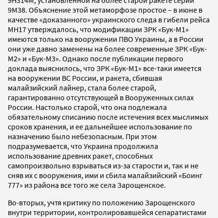
9М38. Объяснение этой метаморфозе простое – в июне в
качестве «доказанного» украинского следа в гибели рейса
МН17 утверждалось, что модификации ЗРК «Бук-М1»
имеются только на вооружении ПВО Украины, а в России
они уже давно заменены на более современные ЗРК «Бук-
М2» и «Бук-М3». Однако после публикации первого
доклада выяснилось, что ЗРК «Бук-М1» все-таки имеется
на вооружении ВС России, и ракета, сбившая
малайзийский лайнер, стала более старой,
гарантированно отсутствующей в Вооруженных силах
России. Настолько старой, что она подлежала
обязательному списанию после истечения всех мыслимых
сроков хранения, и ее дальнейшее использование по
назначению было небезопасным. При этом
подразумевается, что Украина продолжила
использование древних ракет, способных
самопроизвольно взрываться из-за старости и, так и не
сняв их с вооружения, ими и сбила малайзийский «Боинг
777» из района все того же села Зарощенское.
Во-вторых, учтя критику по положению Зарощенского
внутри территории, контролировавшейся сепаратистами