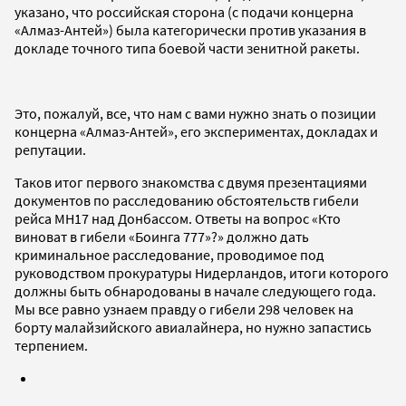
указано, что российская сторона (с подачи концерна
«Алмаз-Антей») была категорически против указания в
докладе точного типа боевой части зенитной ракеты.
Это, пожалуй, все, что нам с вами нужно знать о позиции
концерна «Алмаз-Антей», его экспериментах, докладах и
репутации.
Таков итог первого знакомства с двумя презентациями
документов по расследованию обстоятельств гибели
рейса МН17 над Донбассом.
Ответы на вопрос «Кто
виноват в гибели
«Боинга 777»
?
»
должно дать
криминальное расследование, проводимое под
руководством прокуратуры Нидерландов, итоги которого
должны быть обнародованы в начале следующего года.
Мы все равно узнаем правду о гибели 298 человек на
борту малайзийского авиалайнера, но нужно запастись
терпением.