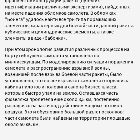
фрагментов конструкции ракеты (путем их
идентификации различными экспертизами), найденных
на месте падения обломков самолета. В обломках
"Боинга" удалось найти все три типа поражающих
элементов, характерных для боевой части данной ракеты:
кубические и цилиндрические элементы, а также
элементы в виде «бабочки».
При этом хронология развития различных процессов на
борту гибнущего самолета установлена по
миллисекундам. По моделированию ситуации поражения
самолета и распространению взрывной волны,
возникшей после взрыва боевой части ракеты, было
установлено, что после взрыва от самолета оторвались
кабина пилотов и половина салона бизнес-класса,
которые быстро упали на землю. Оставшаяся часть
фюзеляжа пролетела еще около 8,5 км, постепенно
распадаясь на части под действием мощных потоков
воздуха. Это и обусловило большой разлет осколков:
части самолета были найдены на территории площадью
около 50 кв. км.