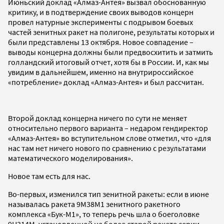
Июньский доклад «Алмаз-Антея» вызвал обоснованную
критику, и в подтверждение своих выводов концерн
провел натурные эксперименты с подрывом боевых
частей зенитных ракет на полигоне, результаты которых и
были представлены 13 октября. Новое совпадение –
выводы концерна должны были предвосхитить и затмить
голландский итоговый отчет, хотя бы в России. И, как мы
увидим в дальнейшем, именно на внутрироссийское
«потребление» доклад «Алмаз-Антея» и был рассчитан.
Второй доклад концерна ничего по сути не меняет
относительно первого варианта – недаром гендиректор
«Алмаз-Антея» во вступительном слове отметил, что «для
нас там нет ничего нового по сравнению с результатами
математического моделирования».
Новое там есть для нас.
Во-первых, изменился тип зенитной ракеты: если в июне
называлась ракета 9М38М1 зенитного ракетного
комплекса «Бук-М1», то теперь речь шла о боеголовке
9Н314М, установленной на более старой ракете серии