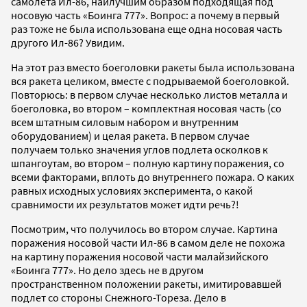
самолета Ил-86, наилучшим образом подходящая под
носовую часть «Боинга 777». Вопрос: а почему в первый
раз тоже не была использована еще одна носовая часть
другого Ил-86? Увидим.
На этот раз вместо боеголовки ракеты была использована
вся ракета целиком, вместе с подрываемой боеголовкой.
Повторюсь: в первом случае несколько листов металла и
боеголовка, во втором – комплектная носовая часть (со
всем штатным силовым набором и внутренним
оборудованием) и целая ракета. В первом случае
получаем только значения углов подлета осколков к
шпангоутам, во втором – полную картину поражения, со
всеми факторами, вплоть до внутреннего пожара. О каких
равных исходных условиях эксперимента, о какой
сравнимости их результатов может идти речь?!
Посмотрим, что получилось во втором случае. Картина
поражения носовой части Ил-86 в самом деле не похожа
на картину поражения носовой части малайзийского
«Боинга 777». Но дело здесь не в другом
пространственном положении ракеты, имитировавшей
подлет со стороны Снежного-Тореза. Дело в