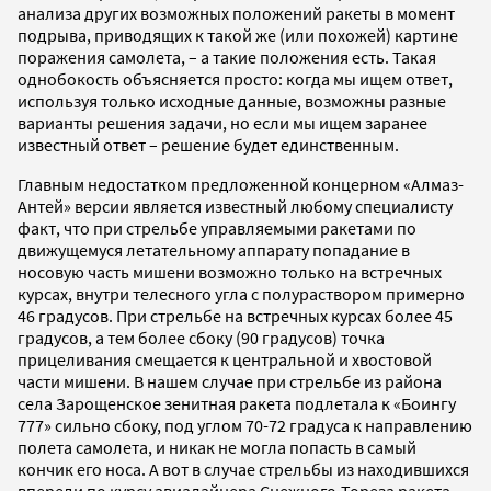
анализа других возможных положений ракеты в момент
подрыва, приводящих к такой же (или похожей) картине
поражения самолета, – а такие положения есть. Такая
однобокость объясняется просто: когда мы ищем ответ,
используя только исходные данные, возможны разные
варианты решения задачи, но если мы ищем заранее
известный ответ – решение будет единственным.
Главным недостатком предложенной концерном «Алмаз-
Антей» версии является известный любому специалисту
факт, что при стрельбе управляемыми ракетами по
движущемуся летательному аппарату попадание в
носовую часть мишени возможно только на встречных
курсах, внутри телесного угла с полураствором примерно
46 градусов. При стрельбе на встречных курсах более 45
градусов, а тем более сбоку (90 градусов) точка
прицеливания смещается к центральной и хвостовой
части мишени. В нашем случае при стрельбе из района
села Зарощенское зенитная ракета подлетала к «Боингу
777» сильно сбоку, под углом 70-72 градуса к направлению
полета самолета, и никак не могла попасть в самый
кончик его носа. А вот в случае стрельбы из находившихся
впереди по курсу авиалайнера Снежного-Тореза ракета