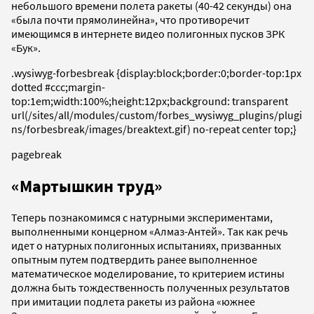
небольшого времени полета ракеты (40-42 секунды) она
«была почти прямолинейна», что противоречит
имеющимся в интернете видео полигонных пусков ЗРК
«Бук».
.wysiwyg-forbesbreak {display:block;border:0;border-top:1px
dotted #ccc;margin-
top:1em;width:100%;height:12px;background: transparent
url(/sites/all/modules/custom/forbes_wysiwyg_plugins/plugi
ns/forbesbreak/images/breaktext.gif) no-repeat center top;}
pagebreak
«Мартышкин труд»
Теперь познакомимся с натурными экспериментами,
выполненными концерном «Алмаз-Антей». Так как речь
идет о натурных полигонных испытаниях, призванных
опытным путем подтвердить ранее выполненное
математическое моделирование, то критерием истины
должна быть тождественность полученных результатов
при имитации подлета ракеты из района «южнее