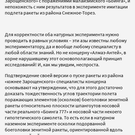
Зарощенского» с поражениями малайзийского «Боинга», и
непохожесть с ним результатов в эксперименте имитации
подлета ракеты из района Снежное-Торез.
Для корректности оба натурных эксперимента нужно
проводить в равных условиях – эти азы известны любому
экспериментатору, да и вообще любому специалисту в
любой области знаний. Но не концерну «Алмаз-Антей», в
корне нарушившему этот основополагающий принцип
исследований! И, как мы увидим, неспроста.
Подтверждение своей версии о пуске ракеты из района
«южнее Зарощенского» специалисты концерна
основывают на утверждении, что для этого достаточно
доказать тождественность углов траектории полета
поражающих элементов (осколков) боеголовки зенитной
ракеты относительно плоскости шпангоутов носовой
части реального
«Боинга 777»
и носовой части некоего
гипотетического самолета. То есть если в натурном
наземном эксперименте осколки подорванной
боеголовки зенитной ракеты, ориентированной вдоль