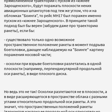
прямолинейной траектории с пуском из «южнее
Зарощенского», будут поражать плоскости неких
авиационных шпангоутов под тем же углом, что и на
обломках "Боинга", то рейс МН17 был поражен именно
пуском из «южнее Зарощенского». В принципе
такой
подход был бы верен (забудем даже про траекторию
ракеты), если бы:
- существовало только одно возможное
пространственное положение ракеты в момент подрыва
боеголовки, дающее наблюдаемую на "Боинге" картину
поражения носовой части;
- осколки при взрыве боеголовки разлетались в одной
плоскости (например, перпендикулярной продольной
оси ракеты), в виде плоского диска.
Но ведь это не так! Осколки разлетаются не в плоскости, а
в виде расширяющегося в пространстве облака с разными
углами относительно продольной оси ракеты. А это
значит, что пространственных положений ракеты
(вариантов наклона ее продольной оси относительно