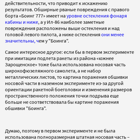
действительности, что приводит к искажению
результатов. Обширные рваные повреждения с правого
борта
«Боинг 777»
имеет на
уровне остекления фонаря
кабины и ниже
, а у Ил-86 наиболее заметные
повреждения расположены выше остекления и над
головой левого пилота, а ниже остекления
они менее
значительны, ч
ем у "Боинга".
Самое интересное другое: если бы в первом эксперименте
при имитации подлета ракеты из района «южнее
Зарощенское» тоже была использована носовая часть
широкофюзеляжного самолета, а не набор
металлических листов, то картина поражения обшивки
носовой части в наземном эксперименте из-за другой
ориентации ракетной боеголовки и изменения размеров
пространственного положения точки подрыва еще
больше не соответствовала бы картине поражения
обшивки "Боинга".
Думаю, поэтому в первом эксперименте и не была
использована полноразмерная штатная носовая часть –