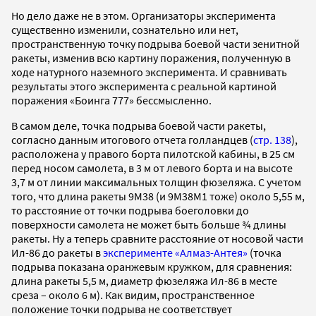
Но дело даже не в этом. Организаторы эксперимента
существенно изменили, сознательно или нет,
пространственную точку подрыва боевой части зенитной
ракеты, изменив всю картину поражения, полученную в
ходе натурного наземного эксперимента. И сравнивать
результаты этого эксперимента с реальной картиной
поражения «Боинга 777» бессмысленно.
В самом деле, точка подрыва боевой части ракеты,
согласно данным итогового отчета голландцев (
стр. 138
),
расположена у правого борта пилотской кабины, в 25 см
перед носом самолета, в 3 м от левого борта и на высоте
3,7 м от линии максимальных толщин фюзеляжа. С учетом
того, что длина ракеты 9М38 (и 9М38М1 тоже) около 5,55 м,
то расстояние от точки подрыва боеголовки до
поверхности самолета не может быть больше ¾ длины
ракеты. Ну а теперь сравните расстояние от носовой части
Ил-86 до ракеты в
эксперименте «Алмаз-Антея»
(точка
подрыва показана оранжевым кружком, для сравнения:
длина ракеты 5,5 м, диаметр фюзеляжа Ил-86 в месте
среза – около 6 м). Как видим, пространственное
положение точки подрыва не соответствует