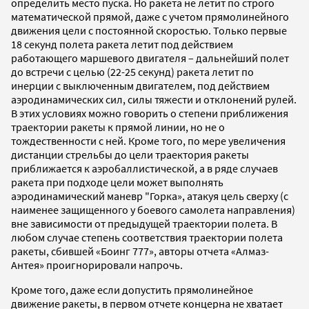
определить место пуска. Но ракета не летит по строго
математической прямой, даже с учетом прямолинейного
движения цели с постоянной скоростью. Только первые
18 секунд полета ракета летит под действием
работающего маршевого двигателя – дальнейший полет
до встречи с целью (22-25 секунд) ракета летит по
инерции с выключенным двигателем, под действием
аэродинамических сил, силы тяжести и отклонений рулей.
В этих условиях можно говорить о степени приближения
траектории ракеты к прямой линии, но не о
тождественности с ней. Кроме того, по мере увеличения
дистанции стрельбы до цели траектория ракеты
приближается к аэробаллистической, а в ряде случаев
ракета при подходе цели может выполнять
аэродинамический маневр "Горка», атакуя цель сверху (с
наименее защищенного у боевого самолета направления)
вне зависимости от предыдущей траектории полета. В
любом случае степень соответствия траектории полета
ракеты, сбившей «Боинг 777», авторы отчета «Алмаз-
Антея» проигнорировали напрочь.
Кроме того, даже если допустить прямолинейное
движение ракеты, в первом отчете концерна не хватает