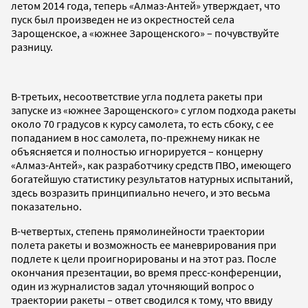
летом 2014 года, теперь «Алмаз-Антей» утверждает, что
пуск был произведен не из окрестностей села
Зарощенское, а «южнее Зарощенского» – почувствуйте
разницу.
В-третьих, несоответствие угла подлета ракеты при
запуске из «южнее Зарощенского» с углом подхода ракеты
около 70 градусов к курсу самолета, то есть сбоку, с ее
попаданием в нос самолета, по-прежнему никак не
объясняется и полностью игнорируется – концерну
«Алмаз-Антей», как разработчику средств ПВО, имеющего
богатейшую статистику результатов натурных испытаний,
здесь возразить принципиально нечего, и это весьма
показательно.
В-четвертых, степень прямолинейности траектории
полета ракеты и возможность ее маневрирования при
подлете к цели проигнорированы и на этот раз. После
окончания презентации, во время пресс-конференции,
один из журналистов задал уточняющий вопрос о
траектории ракеты – ответ сводился к тому, что ввиду