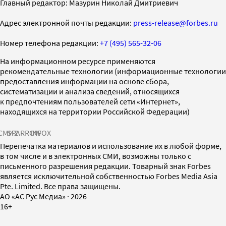
Главный редактор: Мазурин Николай Дмитриевич
Адрес электронной почты редакции:
press-release@forbes.ru
Номер телефона редакции:
+7 (495) 565-32-06
На информационном ресурсе применяются
рекомендательные технологии (информационные технологии
предоставления информации на основе сбора,
систематизации и анализа сведений, относящихся
к предпочтениям пользователей сети «Интернет»,
находящихся на территории Российской Федерации)
СМИ2
SPARROW
INFOX
Перепечатка материалов и использование их в любой форме,
в том числе и в электронных СМИ, возможны только с
письменного разрешения редакции. Товарный знак Forbes
является исключительной собственностью Forbes Media Asia
Pte. Limited. Все права защищены.
AO «АС Рус Медиа»
·
2026
16+