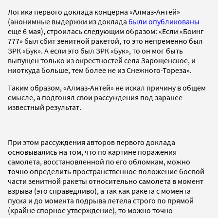
Логика первого доклада концерна «Алмаз-Антей»
(анонимные выдержки из доклада
были опубликованы
еще 6 мая), строилась следующим образом: «Если «Боинг
777» был сбит зенитной ракетой, то это непременно был
ЗРК «Бук». А если это был ЗРК «Бук», то он мог быть
выпущен только из окрестностей села Зарощенское, и
ниоткуда больше, тем более не из Снежного-Тореза».
Таким образом, «Алмаз-Антей» не искал причину в общем
смысле, а подгонял свои рассуждения под заранее
известный результат.
При этом рассуждения авторов первого доклада
основывались на том, что по картине поражения
самолета, восстановленной по его обломкам, можно
точно определить пространственное положение боевой
части зенитной ракеты относительно самолета в момент
взрыва (это справедливо), а так как ракета с момента
пуска и до момента подрыва летела строго по прямой
(крайне спорное утверждение), то можно точно