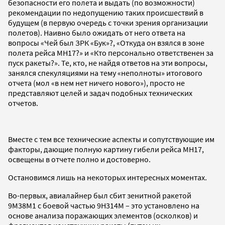
безопасности его полета и выдать (по возможности)
рекомендации по недопущению таких происшествий в
будущем (в первую очередь с точки зрения организации
полетов). Наивно было ожидать от него ответа на
вопросы «Чей был ЗРК «Бук»?, «Откуда он взялся в зоне
полета рейса МН17?» и «Кто персонально ответственен за
пуск ракеты?». Те, кто, не найдя ответов на эти вопросы,
занялся спекуляциями на тему «неполноты» итогового
отчета (мол «в нем нет ничего нового»), просто не
представляют целей и задач подобных технических
отчетов.
Вместе с тем все технические аспекты и сопутствующие им
факторы, дающие полную картину гибели рейса МН17,
освещены в отчете полно и достоверно.
Остановимся лишь на некоторых интересных моментах.
Во-первых, авиалайнер был сбит зенитной ракетой
9М38М1 с боевой частью 9Н314М – это установлено на
основе анализа поражающих элементов (осколков) и