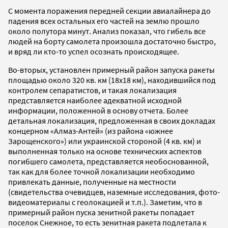
С момента поражения передней секции авиалайнера до
падения всех остальных его частей на землю прошло
около полутора минут. Анализ показал, что гибель все
людей на борту самолета произошла достаточно быстро,
и вряд ли кто-то успел осознать происходящее.
Во-вторых, установлен примерный район запуска ракеты
площадью около 320 кв. км (18х18 км), находившийся под
контролем сепаратистов, и такая локализация
представляется наиболее адекватной исходной
информации, положенной в основу отчета. Более
детальная локализация, предложенная в своих докладах
концерном «Алмаз-Антей» (из района «южнее
Зарощенского») или украинской стороной (4 кв. км) и
выполненная только на основе технических аспектов
погибшего самолета, представляется необоснованной,
так как для более точной локализации необходимо
привлекать данные, полученные на местности
(свидетельства очевидцев, наземные исследования, фото-
видеоматериалы с геолокацией и т.п.). Заметим, что в
примерный район пуска зенитной ракеты попадает
поселок Снежное, то есть зенитная ракета подлетала к