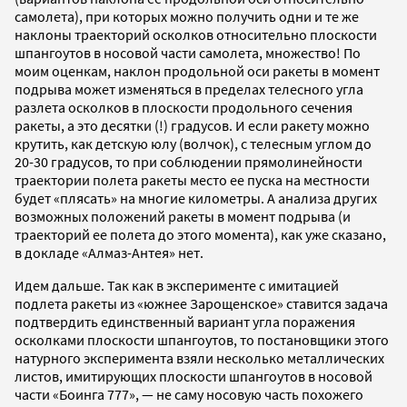
самолета), при которых можно получить одни и те же
наклоны траекторий осколков относительно плоскости
шпангоутов в носовой части самолета, множество! По
моим оценкам, наклон продольной оси ракеты в момент
подрыва может изменяться в пределах телесного угла
разлета осколков в плоскости продольного сечения
ракеты, а это десятки (!) градусов. И если ракету можно
крутить, как детскую юлу (волчок), с телесным углом до
20-30 градусов, то при соблюдении прямолинейности
траектории полета ракеты место ее пуска на местности
будет «плясать» на многие километры. А анализа других
возможных положений ракеты в момент подрыва (и
траекторий ее полета до этого момента), как уже сказано,
в докладе «Алмаз-Антея» нет.
Идем дальше. Так как в эксперименте с имитацией
подлета ракеты из «южнее Зарощенское» ставится задача
подтвердить единственный вариант угла поражения
осколками плоскости шпангоутов, то постановщики этого
натурного эксперимента взяли несколько металлических
листов, имитирующих плоскости шпангоутов в носовой
части
«Боинга 777», — н
е саму носовую часть похожего