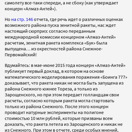
самолету все-таки спереди, а не сбоку (как утверждает
концерн «Алмаз-Антей»).
Но
на стр. 146
отчета, где речь идет о различных оценках
возможного района пуска зенитной ракеты, нас ждет
настоящий сюрприз: согласно переданным
международной комиссии концерном «Алмаз-Антей»
расчетам, зенитная ракета комплекса «Бук» была
выпущена… из окрестностей района Снежное-
Первомайский!
Вдумайтесь: в мае-июне 2015 года концерн «Алмаз-Антей»
публикует первый доклад, в котором на основе
математического моделирования поражения «Боинга 777»
доказывает, что ракета никак не могла быть запущена из
района Снежного южнее Тореза, а только из
Зарощенского, но при этом передает голландцам свои
расчеты, согласно которым ракета могла стартовать
только из района Снежного. После этого концерн
проводит натурные эксперименты на полигоне
стоимостью 10 млн рублей, которые призваны всем
доказать, что ракета летела из Зарощенского и никак не
из Снежного. При этом в отчете, среди особых мнений,