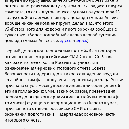
летела навстречу самолету, с углом 20-22 градусов к курсу
самолета, то есть внутри конуса с углом полураствора 45
градусов. Этот аргумент авторы доклада «Алмаз-Антей»
вообще никак не комментируют, делая вид, что этого
убийственного для их версии противоречия вообще не
существует (более подробный анализ первой «утечки»
доклада «Алмаз-Антея» см.
здесь
и
здесь
).
Первый доклад концерна «Алмаз-Антей» был повторен
всеми основными российскими СМИ 2 июня 2015 года –
как раз в тот день, когда Россия получила для
ознакомления черновик итогового отчета Совета
безопасности Нидерландов. Такое совпадение вряд ли
случайно – сам факт получения черновика доклада Россия
признала спустя месяц, после публикации сообщения об
этом в голландских СМИ. Таким образом, презентация
первого доклада концерна «Алмаз-Антей» выполняла (в
том числе) функцию информационного «белого шума»,
призванного отвлечь российские СМИ от факта
окончания подготовки в Нидерландах основной части
итогового отчета.