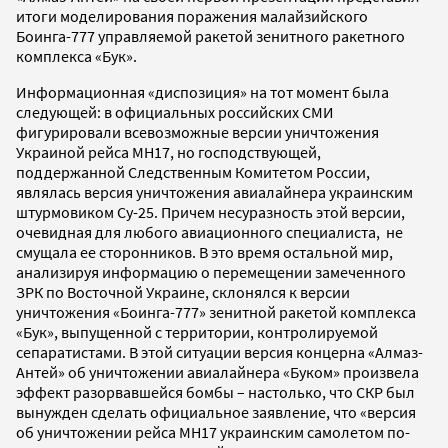
итоги моделирования поражения малайзийского
Боинга-777 управляемой ракетой зенитного ракетного
комплекса «Бук».
Информационная «диспозиция» на тот момент была
следующей: в официальных российских СМИ
фигурировали всевозможные версии уничтожения
Украиной рейса МН17, но господствующей,
поддержанной Следственным Комитетом России,
являлась версия уничтожения авиалайнера украинским
штурмовиком Су-25. Причем несуразность этой версии,
очевидная для любого авиационного специалиста, не
смущала ее сторонников. В это время остальной мир,
анализируя информацию о перемещении замеченного
ЗРК по Восточной Украине, склонялся к версии
уничтожения «Боинга-777» зенитной ракетой комплекса
«Бук», выпущенной с территории, контролируемой
сепаратистами. В этой ситуации версия концерна «Алмаз-
Антей» об уничтожении авиалайнера «Буком» произвела
эффект разорвавшейся бомбы – настолько, что СКР был
вынужден сделать официальное заявление, что «версия
об уничтожении рейса МН17 украинским самолетом по-