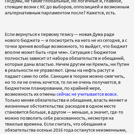
Госдумы, не такие глобальные, но логичные и, главное,
стоящие возни с КС до выборов, оппозицией и возможным
альтернативным парламентом после? Кажется, есть.
Если вернуться к первому тезису — новая Дума ради
нового бюджета — и посмотреть на него не из сегодня, а с
точки зрения вообще возможного, то выйдет, что бюджет
вполне может быть «при чем». Ситуация с бюджетом
полностью зависит от набора обязательств и обещаний,
которые даны властью. Ничем другим ни Кремль, ни Путин
в реальности не управляют. Цены на нефть растут и
падают сами по себе. Санкции в теории можно смягчить,
но то ли не очень хочется, то ли не очень получается, в
бюджетном планировании, по крайней мере,
возможность их отмены
сейчас не учитывается вовсе
.
Только меняя обязательства и обещания, власть меняет и
жизненные обстоятельства: расходов в одном месте
становится больше, в другом — меньше, а значит, где-то
можно позволить себе раскованность, несмотря на
тяжелые времена. Если считать, что обещания и
обязательства осенью 2016 года останутся неизменными,