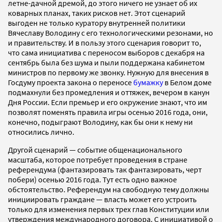
летне-дачной дремой, до этого ничего не узнает об их
коварных планах, таких рисков нет. Этот сценарий
выгоден не только куратору внутренней политики
Вячеславу Володину с его технологическими резонами, но
и правительству. И в пользу этого сценария говорит то,
что сама инициатива с переносом выборов с декабря на
сентябрь была без шума и пыли поддержана кабинетом
министров по первому же звонку. Нужную для внесения в
Госдуму проекта закона о переносе
бумажку
в Белом доме
подмахнули без промедления и оттяжек, вечером в канун
Дня России. Если премьер и его окружение знают, что им
позволят поменять правила игры осенью 2016 года, они,
конечно, подыграют Володину, как бы они к нему ни
относились лично.
Другой сценарий — событие общенационального
масштаба, которое потребует проведения в стране
референдума (фантазировать так фантазировать, черт
побери) осенью 2016 года. Тут есть одно важное
обстоятельство. Референдум на свободную тему должны
инициировать граждане — власть может его устроить
только для изменения первых трех глав Конституции или
утверждения международного договора. С инициативой о