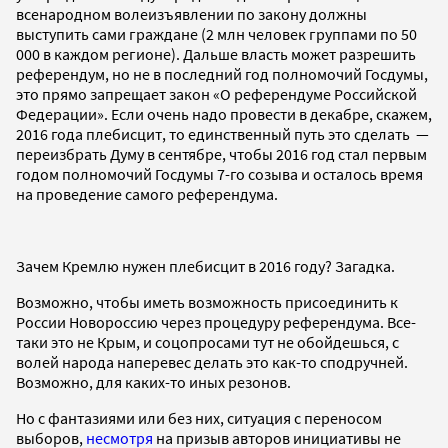
всенародном волеизъявлении по закону должны
выступить сами граждане (2 млн человек группами по 50
000 в каждом регионе). Дальше власть может разрешить
референдум, но не в последний год полномочий Госдумы,
это прямо запрещает закон «О референдуме Российской
Федерации». Если очень надо провести в декабре, скажем,
2016 года плебисцит, то единственный путь это сделать —
переизбрать Думу в сентябре, чтобы 2016 год стал первым
годом полномочий Госдумы 7-го созыва и осталось время
на проведение самого референдума.
Зачем Кремлю нужен плебисцит в 2016 году? Загадка.
Возможно, чтобы иметь возможность присоединить к
России Новороссию через процедуру референдума. Все-
таки это не Крым, и соцопросами тут не обойдешься, с
волей народа наперевес делать это как-то сподручней.
Возможно, для каких-то иных резонов.
Но с фантазиями или без них, ситуация с переносом
выборов,
несмотря
на призыв авторов инициативы не