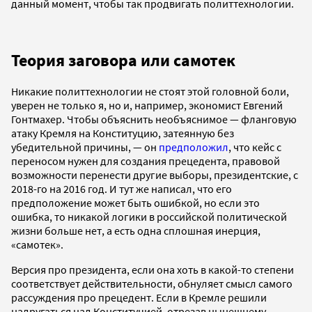
данный момент, чтобы так продвигать политтехнологии.
Теория заговора или самотек
Никакие политтехнологии не стоят этой головной боли,
уверен не только я, но и, например, экономист Евгений
Гонтмахер. Чтобы объяснить необъяснимое — фланговую
атаку Кремля на Конституцию, затеянную без
убедительной причины, — он
предположил
, что кейс с
переносом нужен для создания прецедента, правовой
возможности перенести другие выборы, президентские, с
2018-го на 2016 год. И тут же написал, что его
предположение может быть ошибкой, но если это
ошибка, то никакой логики в российской политической
жизни больше нет, а есть одна сплошная инерция,
«самотек».
Версия про президента, если она хоть в какой-то степени
соответствует действительности, обнуляет смысл самого
рассуждения про прецедент. Если в Кремле решили
надругаться над Конституцией, отрезав нынешнему