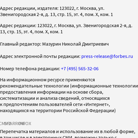
Адрес редакции, издателя: 123022, г. Москва, ул.
Звенигородская 2-я, д. 13, стр. 15, эт. 4, пом. X, ком. 1
Адрес редакции: 123022, г. Москва, ул. Звенигородская 2-я, д.
13, стр. 15, эт. 4, пом. X, ком. 1
Главный редактор: Мазурин Николай Дмитриевич
Адрес электронной почты редакции:
press-release@forbes.ru
Номер телефона редакции:
+7 (495) 565-32-06
На информационном ресурсе применяются
рекомендательные технологии (информационные технологии
предоставления информации на основе сбора,
систематизации и анализа сведений, относящихся
к предпочтениям пользователей сети «Интернет»,
находящихся на территории Российской Федерации)
СМИ2
SPARROW
INFOX
Перепечатка материалов и использование их в любой форме,
в том числе и в электронных СМИ, возможны только с