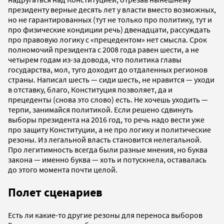
президенту верные десять лет у власти вместо возможных,
но не гарантированных (тут не только про политику, тут и
про физические кондиции речь) двенадцати, рассуждать
про правовую логику с «прецедентом» нет смысла. Срок
полномочий президента с 2008 года равен шести, а не
четырем годам из-за довода, что политика главы
государства, мол, туго доходит до отдаленных регионов
страны. Написал шесть — сиди шесть, не нравится — уходи
в отставку, благо, Конституция позволяет, да и
прецеденты (снова это слово) есть. Не хочешь уходить —
терпи, занимайся политикой. Если решено сдвинуть
выборы президента на 2016 год, то речь надо вести уже
про защиту Конституции, а не про логику и политические
резоны. Из легальной власть становится нелегальной.
Про легитимность всегда были разные мнения, но буква
закона — именно буква — хоть и потускнела, оставалась
до этого момента почти целой.
Полет сценариев
Есть ли какие-то другие резоны для переноса выборов