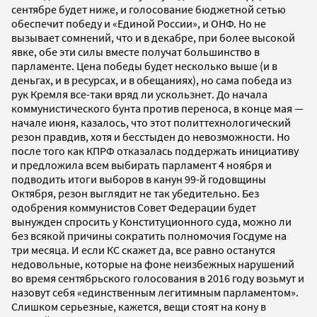
сентябре будет ниже, и голосование бюджетной сетью
обеспечит победу и «Единой России», и ОНФ. Но не
вызывает сомнений, что и в декабре, при более высокой
явке, обе эти силы вместе получат большинство в
парламенте. Цена победы будет несколько выше (и в
деньгах, и в ресурсах, и в обещаниях), но сама победа из
рук Кремля все-таки вряд ли ускользнет. До начала
коммунистического бунта против переноса, в конце мая —
начале июня, казалось, что этот политтехнологический
резон правдив, хотя и бесстыден до невозможности. Но
после того как КПРФ отказалась поддержать инициативу
и предложила всем выбирать парламент 4 ноября и
подводить итоги выборов в канун 99-й годовщины
Октября, резон выглядит не так убедительно. Без
одобрения коммунистов Совет Федерации будет
вынужден спросить у Конституционного суда, можно ли
без всякой причины сократить полномочия Госдуме на
три месяца. И если КС скажет да, все равно останутся
недовольные, которые на фоне неизбежных нарушений
во время сентябрьского голосования в 2016 году возьмут и
назовут себя «единственным легитимным парламентом».
Слишком серьезные, кажется, вещи стоят на кону в