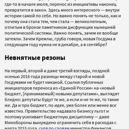
где-то в начале июля, перенос из инициативы наконец
превратится в закон. Здесь много интересного — внутри
истории самой по себе. Но важно понять не только, как и
почему она стала тем, чем стала — великолепным,
отлитым в бронзе памятником дисфункции нынешней
политической системы. Важно понять, зачем ее вообще
затеяли. Зачем Кремлю, грубо говоря, новая Госдума в
следующем году нужна не в декабре, а в сентябре?
Невнятные резоны
На первый, второй и даже третий взгляды, поздней
осенью 2016 года разницы между старой и новой
Госдумами не будет никакой. Ссылки публичных
инициаторов переноса из «Единой России» на «новый
бюджет, [принимаемый] новыми депутатами», выглядят
бледно: депутаты будут те же, а если и не те же, то такие
же. Да и про бюджет, по идее, уже более или менее все
известно. Правительство надавало бизнесу льгот и
поэтому усиливает бюджетную дисциплину — даже
Минобороны вынуждено ограничить себя в расходах с
марта 2015 года,
судя по словам
министра финансов