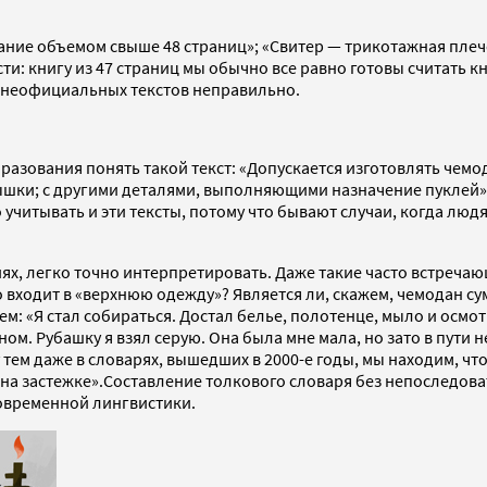
ние объемом свыше 48 страниц»; «Свитер — трикотажная плече
сти: книгу из 47 страниц мы обычно все равно готовы считать 
 неофициальных текстов неправильно.
разования понять такой текст: «Допускается изготовлять чемо
шки; с другими деталями, выполняющими назначение пуклей»?.
учитывать и эти тексты, потому что бывают случаи, когда лю
иях, легко точно интерпретировать. Даже такие часто встреча
о входит в «верхнюю одежду»? Является ли, скажем, чемодан с
аем: «Я стал собираться. Достал белье, полотенце, мыло и осм
ном. Рубашку я взял серую. Она была мне мала, но зато в пути 
тем даже в словарях, вышедших в 2000-е годы, мы находим, чт
на застежке».Составление толкового словаря без непоследова
овременной лингвистики.