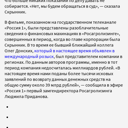
что больше никаких показаний по делу давать не
собирается. «Нет, мы будем обращаться в суд», — сказала
Скрынник.
В фильме, показанном на государственном телеканале
«Россия 1», были представлены разоблачительные
сведения о финансовых махинациях в «Росагролизинге»,
совершенных в период, когда во главе корпорации была
Скрынник. В то время ее бывший ближайший коллега
Олег Донских,
который в настоящее время объявлен в
международный розыск
, был представителем компании в
регионах. По данным авторов программы, именно в тот
период компания недосчиталась миллиардов рублей. «В
настоящее время нами поданы более тысячи исковых
заявлений по возврату данных денежных средств на
общую сумму около 39 млрд рублей», — сообщила в эфире
«Россия 1» первый замгендиректора Росагролизинга
Людмила Приданова.