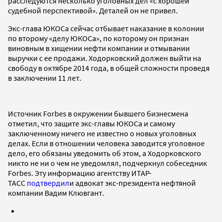
расследуются несколько уголовных дел «с хорошей
судебной перспективой». Деталей он не привел.
Экс-глава ЮКОСа сейчас отбывает наказание в колонии
по второму «делу ЮКОСа», по которому он признан
виновным в хищении нефти компании и отмывании
выручки с ее продажи. Ходорковский должен выйти на
свободу в октябре 2014 года, в общей сложности проведя
в заключении 11 лет.
Источник Forbes в окружении бывшего бизнесмена
отметил, что защите экс-главы ЮКОСа и самому
заключенному ничего не известно о новых уголовных
делах. Если в отношении человека заводится уголовное
дело, его обязаны уведомить об этом, а Ходорковского
никто не ни о чем не уведомлял, подчеркнул собеседник
Forbes. Эту информацию агентству ИТАР-
ТАСС
подтвердил
и адвокат экс-президента нефтяной
компании Вадим Клювгант.