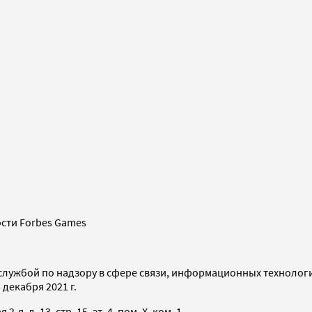
сти Forbes Games
службой по надзору в сфере связи, информационных технолог
декабря 2021 г.
я, д. 13, стр. 15, эт. 4, пом. X, ком. 1