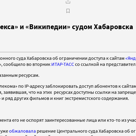
екса» и «Википедии» судом Хабаровска
нного суда Хабаровска об ограничении доступа к сайтам
«Янд
я», сообщило во вторник
ИТАР-ТАСС
со ссылкой на представител
казанным ресурсам.
кома» по IP-адресу заблокировать доступ абонентов к сайтам 
 заявившая, что на этих ресурсах доступны ссылки на запреще
 и ряд других фильмов и книг экстремистского содержания.
мента его не оспорят заинтересованные лица или кто-то из уча
 уже
обжаловала
решение Центрального суда Хабаровска об огр