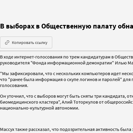
В выборах в Общественную палату обн
Копировать ссылку
В ходе интернет-голосования по трем кандидатурам в Обществ
руководителя "Фонда информационной демократии" Илью Ма
"Мы зафиксировали, что с нескольких компьютеров идет неско
что "ранее была информация о скупе логинов и паролей" для 
голосования.
Он уточнил, что с выборов могут быть сняты три кандидата, 
биомедицинского кластера", Алий Тоторкулов от общероссийс
национально-культурной автономии.
Массух также рассказал, что подозрительная активность была