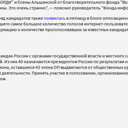
РДИ" и Елены Альшанской от благотворительного фонда "Воло
ваны. Это очень странно", — пояснил руководитель "Фонда ин
ряд кандидатов также
появилась
в пятницу в блоге оппозицион
вшего самое большое количество голосов интернет-пользоват
формацию о количестве проголосовавших за известных кандида
ждан России с органами государственной власти и местного са
й. Из них 40 назначаются президентом России по результата
гиона, оставшиеся 43 члена ОП выдвигаются от общественных 
деятельности. Принять участие в голосовании, организованно
ом.