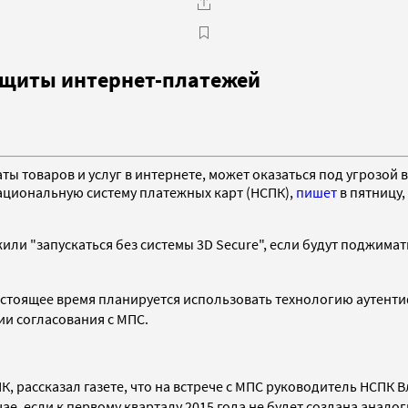
ащиты интернет-платежей
ы товаров и услуг в интернете, может оказаться под угрозой 
ациональную систему платежных карт (НСПК),
пишет
в пятницу,
ли "запускаться без системы 3D Secure", если будут поджима
настоящее время планируется использовать технологию аутент
ии согласования с МПС.
К, рассказал газете, что на встрече с МПС руководитель НСПК
чае, если к первому кварталу 2015 года не будет создана анал