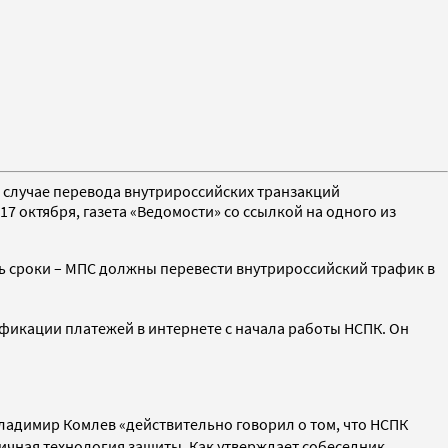
в случае перевода внутрироссийских транзакций
 17 октября, газета «Ведомости» со ссылкой на одного из
ть сроки – МПС должны перевести внутрироссийский трафик в
ификации платежей в интернете с начала работы НСПК. Он
 Владимир Комлев «действительно говорил о том, что НСПК
огичная технология защиты. Как утверждает собеседник