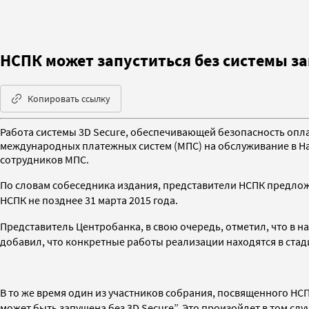
НСПК может запуститься без системы з
Копировать ссылку
Работа системы 3D Secure, обеспечивающей безопасность оплат
международных платежных систем (МПС) на обслуживание в Н
сотрудников МПС.
По словам собеседника издания, представители НСПК предложи
НСПК не позднее 31 марта 2015 года.
Представитель Центробанка, в свою очередь, отметил, что в 
добавил, что конкретные работы реализации находятся в стад
В то же время один из участников собрания, посвященного НСП
может быть запущена без 3D Secure”. Это произойдет в том слу