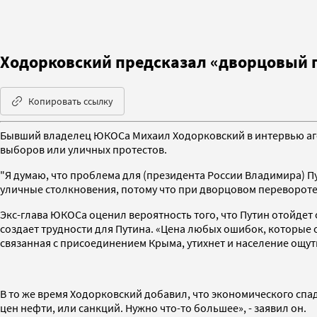
Ходорковский предсказал «дворцовый п
Копировать ссылку
Бывший владелец ЮКОСа Михаил Ходорковский в интервью аг
выборов или уличных протестов.
"Я думаю, что проблема для (президента России Владимира) Пу
уличные столкновения, потому что при дворцовом перевороте 
Экс-глава ЮКОСа оценил вероятность того, что Путин отойдет 
создает трудности для Путина. «Цена любых ошибок, которые о
связанная с присоединением Крыма, утихнет и население ощут
В то же время Ходорковский добавил, что экономического спад
цен нефти, или санкций. Нужно что-то большее», - заявил он.