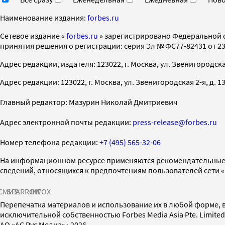
Наименование издания:
forbes.ru
Cетевое издание «
forbes.ru
» зарегистрировано Федеральной 
принятия решения о регистрации: серия Эл № ФС77-82431 от 23 
Адрес редакции, издателя: 123022, г. Москва, ул. Звенигородская 2-
Адрес редакции: 123022, г. Москва, ул. Звенигородская 2-я, д. 13, с
Главный редактор: Мазурин Николай Дмитриевич
Адрес электронной почты редакции:
press-release@forbes.ru
Номер телефона редакции:
+7 (495) 565-32-06
На информационном ресурсе применяются рекомендательные 
сведений, относящихся к предпочтениям пользователей сети 
СМИ2
SPARROW
INFOX
Перепечатка материалов и использование их в любой форме, в
исключительной собственностью Forbes Media Asia Pte. Limite
AO «АС Рус Медиа»
·
2026