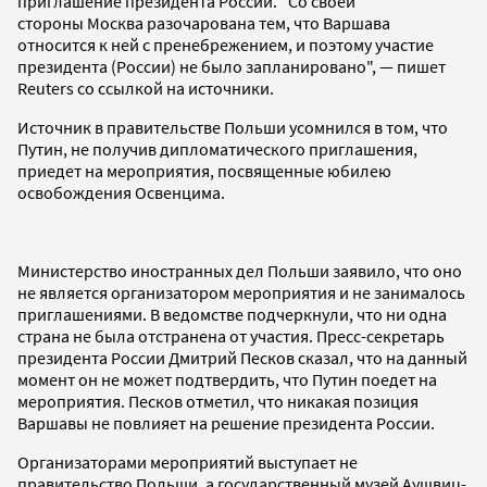
приглашение президента России. "Со своей
стороны Москва разочарована тем, что Варшава
относится к ней с пренебрежением, и поэтому участие
президента (России) не было запланировано", — пишет
Reuters со ссылкой на источники.
Источник в правительстве Польши усомнился в том, что
Путин, не получив дипломатического приглашения,
приедет на мероприятия, посвященные юбилею
освобождения Освенцима.
Министерство иностранных дел Польши заявило, что оно
не является организатором мероприятия и не занималось
приглашениями. В ведомстве подчеркнули, что ни одна
страна не была отстранена от участия. Пресс-секретарь
президента России Дмитрий Песков сказал, что на данный
момент он не может подтвердить, что Путин поедет на
мероприятия. Песков отметил, что никакая позиция
Варшавы не повлияет на решение президента России.
Организаторами мероприятий выступает не
правительство Польши, а государственный музей Аушвиц-