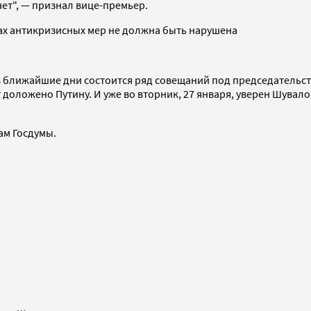
нет", — признал вице-премьер.
ках антикризисных мер не должна быть нарушена
о в ближайшие дни состоится ряд совещаний под председательс
ет доложено Путину. И уже во вторник, 27 января, уверен Шувал
ам Госдумы.