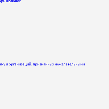
орь Шувалов
изму и организаций, признанных нежелательными