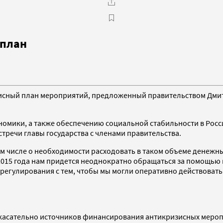
 план
исный план мероприятий, предложенный правительством Дмит
омики, а также обеспечению социальной стабильности в Росси
стречи главы государства с членами правительства.
м числе о необходимости расходовать в таком объеме денежные
 2015 года нам придется неоднократно обращаться за помощью
егулирования с тем, чтобы мы могли оперативно действовать 
 касательно источников финансирования антикризисных мероп