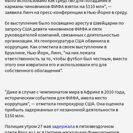
было использовано как средство для попадания в
карманы чиновников ФИФА взяток на $110 млн", —
заявила Линч на пресс-конференции в Нью-Йорке в среду.
Ее выступление было посвящено аресту в Швейцарии по
запросу США девяти чиновников ФИФА и пяти
руководителей компаний, связанных с деятельностью
организации. Их генпрокуратура США обвинила в
коррупции. Как отметила в своем выступлении в
Бруклине, Нью-Йорк, Линч, "на них лежала
ответственность за то, чтобы футбол был честным, вместо
этого они извратили его и использовали его для
собственного обогащения".
"Даже в случае с чемпионатом мира в Африке в 2010 года,
историческим событием для ФИФА, имела место
коррупция", — отметила генпрокурор США. Она оценила
прибыль задержанных от незаконной деятельности в
$150 млн.
Полиция утром 27 мая
задержала
в пятизвездочном
отеле Baur au Lac в Цюрихе нескольких функционеров