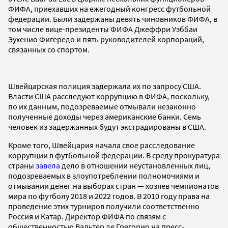
ФИФА, приехавших на ежегодный конгресс футбольной
федерации. Были задержаны девять чиновников ФИФА, в
том числе вице-президенты ФИФА Джеффри Уэббаи
Эухенио Фигередо и пять руководителей корпораций,
связанных со спортом.
Швейцарская полиция задержала их по запросу США.
Власти США расследуют коррупцию в ФИФА, поскольку,
по их данным, подозреваемые отмывали незаконно
полученные доходы через американские банки. Семь
человек из задержанных будут экстрадированы в США.
Кроме того, Швейцария начала свое расследование
коррупции в футбольной федерации. В среду прокуратура
страны
завела
дело в отношении неустановленных лиц,
подозреваемых в злоупотреблении полномочиями и
отмывании денег на выборах стран — хозяев чемпионатов
мира по футболу 2018 и 2022 годов. В 2010 году права на
проведение этих турниров получили соответственно
Россия и Катар. Директор ФИФА по связям с
общественностью Вальтер де Грегорио на пресс-