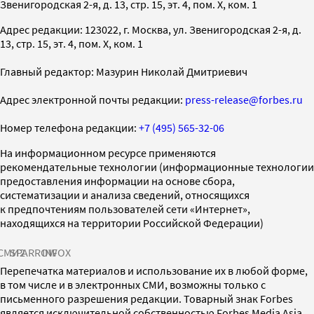
Звенигородская 2-я, д. 13, стр. 15, эт. 4, пом. X, ком. 1
Адрес редакции: 123022, г. Москва, ул. Звенигородская 2-я, д.
13, стр. 15, эт. 4, пом. X, ком. 1
Главный редактор: Мазурин Николай Дмитриевич
Адрес электронной почты редакции:
press-release@forbes.ru
Номер телефона редакции:
+7 (495) 565-32-06
На информационном ресурсе применяются
рекомендательные технологии (информационные технологии
предоставления информации на основе сбора,
систематизации и анализа сведений, относящихся
к предпочтениям пользователей сети «Интернет»,
находящихся на территории Российской Федерации)
СМИ2
SPARROW
INFOX
Перепечатка материалов и использование их в любой форме,
в том числе и в электронных СМИ, возможны только с
письменного разрешения редакции. Товарный знак Forbes
является исключительной собственностью Forbes Media Asia