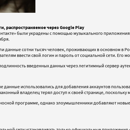
и, распространяемое через Google Play
нтакте» были украдены с помощью музыкального приложения 
ября.
и данные сотни тысяч человек, проживающих в основном в Ро
телям ввести свой логин и пароль от социальной сети. Его мо
подлинность введенных данных через легитимный сервер ауте
ные данные использовались для добавления аккаунтов пользов
законный владелец терял доступ к своей странице, поскольку 
доносной программе, однако злоумышленники добавляют новые
альной сети устанавливать только официальные приложения «