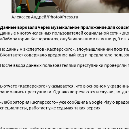
Алексеев Андрей/PhotoXPress.ru
Данные воровали через музыкальное приложение для соцсет
Данные многочисленных пользователей социальной сети «ВКо
«Лаборатории Касперского», опубликованном в пятницу, 9 окт
По данным экспертов «Касперского», злоумышленники похитил
ВКонтакте» содержало вредоносный код и предлагало пользова
После ввода данных пользователями преступники проверяли 
В отчете «Касперского» указывается, что в основном украден
занимались преступники. Однако встречаются и случаи, когда 
«Лаборатория Касперского» уже сообщила Google Play о вре
специалисты, работает уже седьмая такая версия.
Антивирусная лаборатория посоветовала пользователям соци