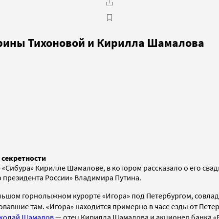
ерины Тихоновой и Кирилла Шамалова
 секретности
 «Сибура» Кирилле Шамалове, в котором рассказало о его сва
 президента России» Владимира Путина.
льшом горнолыжном курорте
«Игора» под Петербургом, совлад
вовавшие там.
«Игора» находится примерно в часе езды от Петер
колай Шамалов
—
отец Кирилла Шамалова и акционер банка
«