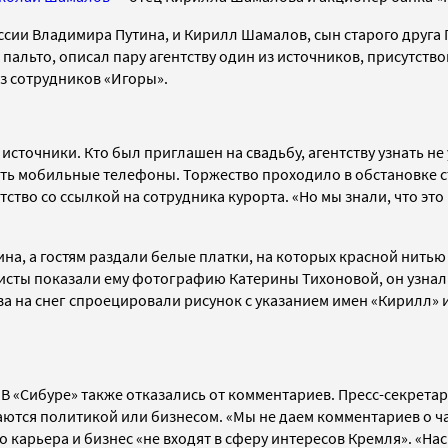
ии Владимира Путина, и Кирилл Шамалов, сын старого друга П
 пальто,
описал пару агентству
один из источников
, присутств
из сотрудников
«Игоры».
 источники. Кто был приглашен на свадьбу, агентству узнать н
ить
мобильные телефоны.
Торжество проходило в
обстановке с
тство со ссылкой на сотрудника
курорта.
«Но мы знали, что эт
ина, а гостям раздали белые платки, на которых
красной нить
сты показали ему фотографию Катерины Тихоновой, он узнал в 
тва на снег спроецировали рисунок с
указанием имен
«Кирилл» 
В «Сибуре» также отказались от комментариев
. П
ресс-секрета
аются политикой или бизнесом.
«Мы не даем комментариев о ч
го карьера и бизнес
«не входят в сферу интересов Кремля». «На