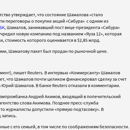
тство утверждает, что состояние Шамалова «стало
сти переговоры о покупке
акций
«Сибура
» с одним из
БК
, Шамалов, занимавший пост
вице-президента «Сибура»
учредил новую компанию под названием
«Яуза 12», которая
и, стоимость
которого оценивается в
$2,85 млрд.
ями, Шамалову пакет
был продан по рыночной цене.
омент), пишет Reuters. В интервью
«Коммерсанту»
Шамалов
ет, что Шамалов почти целиком финансировал сделку за счет
на Юрий Шамалов.
В банке Reuters отказали в комментарии.
азмпромбанка Андрей Акимов, входящий в попечительский
 агентство слова Акимова. Позднее
пресс-служба
 что журналисты допустили «прямую подтасовку». В
 запись.
анные с его семьей, в том числе по соображениям безопасности.