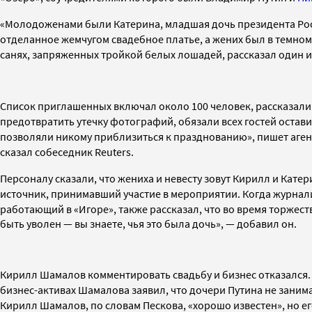
«Молодоженами были Катерина, младшая дочь президента Росс
отделанное жемчугом свадебное платье, а жених был в темном
санях, запряженных тройкой белых лошадей, рассказал один 
Список приглашенных включал около
100 человек, рассказали
предотвратить утечку фотографий, обязали всех гостей остав
позволяли никому приблизиться к празднованию», пишет аген
сказал собеседник Reuters.
Персоналу сказали, что жениха и невесту зовут Кирилл и Катер
источник,
принимавший участие в мероприятии. Когда журнали
работающий в
«Игоре»
, также рассказал, что во время торжес
быть уволен — вы знаете, чья это была дочь», — добавил он.
Кирилл Шамалов комментировать свадьбу и бизнес отказался. 
бизнес-активах Шамалова заявил, что
дочери Путина не заним
Кирилл
Шамалов, по словам Пескова,
«хорошо известен», но
е