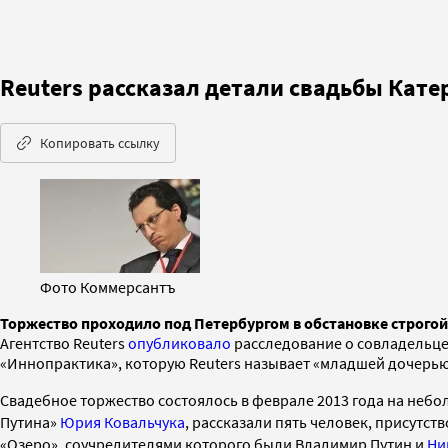
Reuters рассказал детали свадьбы Кат
Копировать ссылку
Фото Коммерсантъ
Торжество проходило под Петербургом в обстановке строгой
Агентство Reuters
опубликовало
расследование о совладельце
«Иннопрактика», которую Reuters называет «младшей дочерью
Свадебное торжество состоялось
в феврале 2013 года на
небо
Путина»
Юрия Ковальчука
,
рас
сказали
пять человек, присутст
«Озеро»,
соучредителями которого были Владимир Путин и
Ни