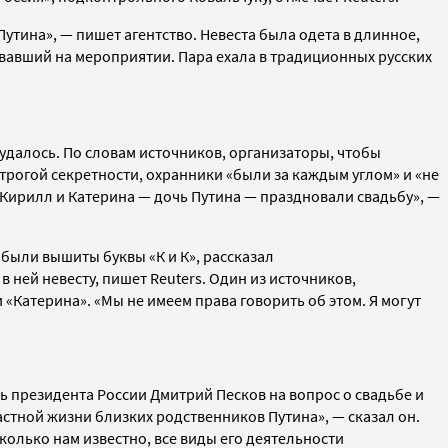
утина», — пишет агентство.
Невеста была одета в длинное,
овавший на мероприятии. Пара
ехала в традиционных русских
е удалось. По словам источников, организаторы, чтобы
трогой секретности,
охранники
«были за каждым углом» и «не
о Кирилл и Катерина — дочь Путина — праздновали свадьбу», —
ю
были вышиты буквы
«К и К», рассказал
ней невесту, пишет Reuters. Один из источников,
и
«Катерина». «Мы не имеем права говорить об этом. Я могут
рь президента России
Дмитрий Песков на вопрос о свадьбе и
астной жизни близких родственников Путина»,
— сказал он.
сколько нам известно, все виды его деятельности