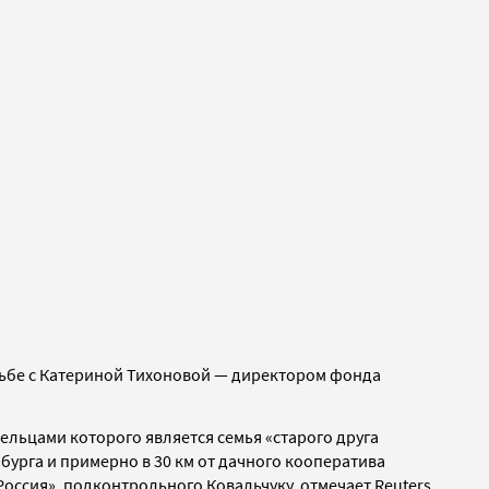
дьбе с Катериной Тихоновой — директором фонда
ельцами которого является семья «старого друга
бурга и примерно в 30 км от дачного кооператива
Россия»
, подконтрольного Ковальчуку,
отмечает Reuters.