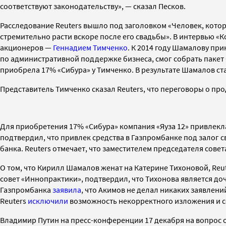
соответствуют законодательству», — сказал Песков.
Расследование Reuters вышло под заголовком «Человек, которы
стремительно расти вскоре после его свадьбы».
В интервью «
акционеров
—
Геннадием Тимченко
. К 2014 году Шамалову п
по административной поддержке бизнеса,
смог собрать пакет
приобрела
17%
«Сибура» у
Тимченко. В результате Шамалов ст
Представитель Тимченко сказал Reuters, что переговоры о пр
Для приобретения 17%
«Сибура» компания «Яуза 12» привлекл
подтвердил, что привлек средства
в Газпромбанке под залог с
банка. Reuters отмечает, что заместителем председателя сов
О том, что Кирилл Шамалов женат на
Катерине Тихоновой, Reut
совет «Иннопрактики», подтвердил, что Тихонова является доч
Газпромбанка
заявила
, что Акимов не делал никаких заявлени
Reuters
исключили
возможность некорректного изложения и с
Владимир Путин на пресс-конференции
17 декабря на вопрос