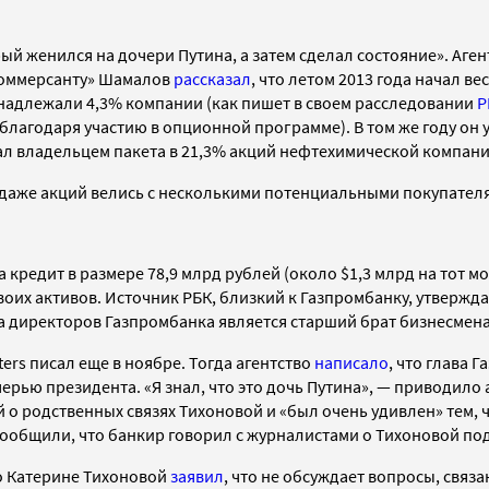
й женился на дочери Путина, а затем сделал состояние». Аген
Коммерсанту»
Шамалов
рассказал
, что л
етом
2013 года начал ве
ринадлежали
4,3% компании (как пишет в своем расследовании
Р
 благодаря участию в опционной программе). В том же году он
ал владельцем пакета в 21,3% акций
нефтехимической компани
одаже акций велись с
несколькими потенциальными покупател
а кредит в размере
78,9 млрд рублей (около
$
1,3 млрд на тот м
воих активов.
Источник РБК, близкий к Газпромбанку, утвержда
ета директоров Газпромбанка является старший брат бизнесме
ers писал еще в ноябре. Тогда агентство
написало
, что
глава Г
ерью президента. «Я знал, что это дочь Путина», — приводило
й о родственных связях Тихоновой и «был очень удивлен» тем,
ообщили, что банкир говорил с журналистами о Тихоновой под
 о Катерине Тихоновой
заявил
, что не обсуждает вопросы, связ