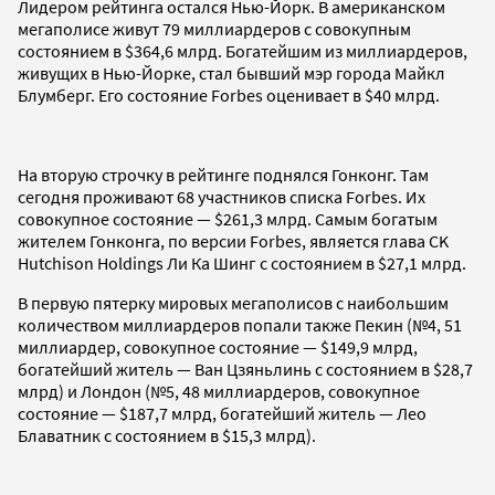
Лидером рейтинга остался Нью-Йорк. В американском
мегаполисе живут 79 миллиардеров с совокупным
состоянием в $364,6 млрд. Богатейшим из миллиардеров,
живущих в Нью-Йорке, стал бывший мэр города Майкл
Блумберг. Его состояние Forbes оценивает в $40 млрд.
На вторую строчку в рейтинге поднялся Гонконг. Там
сегодня проживают 68 участников списка Forbes. Их
совокупное состояние — $261,3 млрд. Самым богатым
жителем Гонконга, по версии Forbes, является глава CK
Hutchison Holdings Ли Ка Шинг с состоянием в $27,1 млрд.
В первую пятерку мировых мегаполисов с наибольшим
количеством миллиардеров попали также Пекин (№4, 51
миллиардер, совокупное состояние — $149,9 млрд,
богатейший житель — Ван Цзяньлинь с состоянием в $28,7
млрд) и Лондон (№5, 48 миллиардеров, совокупное
состояние — $187,7 млрд, богатейший житель — Лео
Блаватник с состоянием в $15,3 млрд).