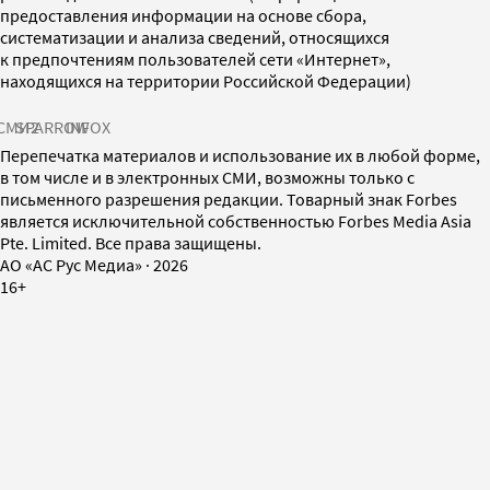
предоставления информации на основе сбора,
систематизации и анализа сведений, относящихся
к предпочтениям пользователей сети «Интернет»,
находящихся на территории Российской Федерации)
СМИ2
SPARROW
INFOX
Перепечатка материалов и использование их в любой форме,
в том числе и в электронных СМИ, возможны только с
письменного разрешения редакции. Товарный знак Forbes
является исключительной собственностью Forbes Media Asia
Pte. Limited. Все права защищены.
AO «АС Рус Медиа»
·
2026
16+