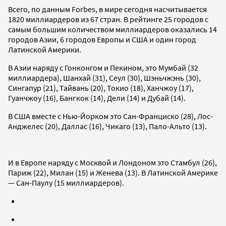
Всего, по данным Forbes, в мире сегодня насчитывается
1820 миллиардеров из 67 стран. В рейтинге 25 городов с
самым большим количеством миллиардеров оказались 14
городов Азии, 6 городов Европы и США и один город
Латинской Америки.
В Азии наряду с Гонконгом и Пекином, это Мумбай (32
миллиардера), Шанхай (31), Сеул (30), Шэньчжэнь (30),
Сингапур (21), Тайвань (20), Токио (18), Ханчжоу (17),
Гуанчжоу (16), Бангкок (14), Дели (14) и Дубай (14).
В США вместе с Нью-Йорком это Сан-Франциско (28), Лос-
Анджелес (20), Даллас (16), Чикаго (13), Пало-Альто (13).
И в Европе наряду с Москвой и Лондоном это Стамбул (26),
Париж (22), Милан (15) и Женева (13). В Латинской Америке
— Сан-Паулу (15 миллиардеров).