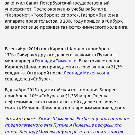
закончил Санкт-Петербургский государственный
университет. После окончания учебы работал в
«Газпроме», «Рособоронэкспорте», Газпромбанке и в
аппарате правительства. В 2008 году пришел в «Сибур»,
заняв пост вице-президента нефтехимического холдинга.
В сентябре 2014 года Кирилл Шамалов приобрел
17% «Сибура» у другого давнего знакомого Путина —
миллиардера
Геннадия Тимченко
. В настоящее время
Кириллу Шамалову принадлежит в совокупности 21,3%
холдинга. Он второй после
Леонида Михельсона
совладелец «Сибура».
В декабре 2015 года китайская госкомпания Sinopec
приобрела 10% «Сибура» за $1,339 млрд. Оценка
нефтехимического гиганта по этой сделке позволяет
считать Кирилла Шамалова долларовым миллиардером.
Читайте также:
Химия Шамалова: Forbes оценил состояние
предполагаемого зятя Путина
и
Полезные ресурсы: кто
помог Леониду Михельсону впервые возглавить список