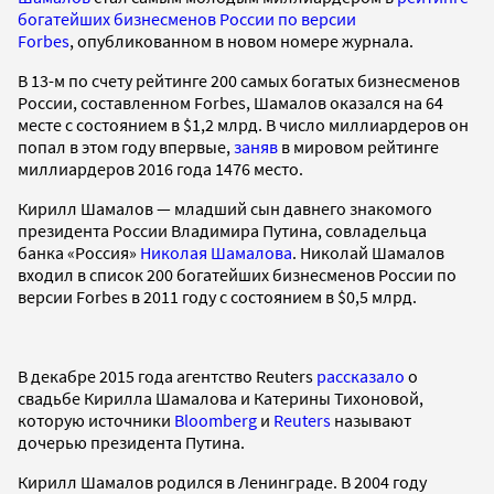
богатейших бизнесменов России по версии
Forbes
, опубликованном в новом номере журнала.
В 13-м по счету рейтинге 200 самых богатых бизнесменов
России, составленном Forbes, Шамалов оказался на 64
месте с состоянием в $1,2 млрд. В число миллиардеров он
попал в этом году впервые,
заняв
в мировом рейтинге
миллиардеров 2016 года 1476 место.
Кирилл Шамалов — младший сын давнего знакомого
президента России Владимира Путина, совладельца
банка «Россия»
Николая Шамалова
. Николай Шамалов
входил в список 200 богатейших бизнесменов России по
версии Forbes в 2011 году с состоянием в $0,5 млрд.
В декабре 2015 года агентство Reuters
рассказало
о
свадьбе Кирилла Шамалова и Катерины Тихоновой,
которую источники
Bloomberg
и
Reuters
называют
дочерью президента Путина.
Кирилл Шамалов родился в Ленинграде. В 2004 году