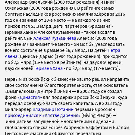
Александр Ожельский (2000 года рождения) и Ника
Ожельская (2006 года рождения). В рейтинге самых
богатых наследников российских миллиардеров за 2016
год они занимают 10-е место — на каждого из них
приходится $3,3 млрд. Дети партнеров Фридмана -
Германа Хана и Алексея Кузьмичева - также входят в
рейтинг. Сын
Алексея Кузьмичева
Алексис (2009 года
рождения) занимает 4-е место - он мог бы унаследовать
все его состояние в размере $6,7 млрд. На детей
Петра
Авена
, Дениса и Дарью (1994 года рождения), приходится
по $2,3 млрд (15-е место в рейтинге), на двух дочерей и
двух сыновей
Германа Хана
- по $2,2 млрд (17-е место).
Первым из российских бизнесменов, кто решил направить
свое состояние на благотворительность, стал основатель
«Вымпелкома» Дмитрий Зимин — в 2002 году он создал
фонд
«Династия»
для поддержки российской науки, куда
передал основную часть своего капитала. А в 2013 году
миллиардер
Владимир Потанин
первым из россиян
присоединился к «Клятве дарения»
(Giving Pledge) —
инициативе, запущенной многолетними лидерами
глобального списка Forbes Уорреном Баффетом и Биллом
Гейтсом: ее участники обязуются передать на