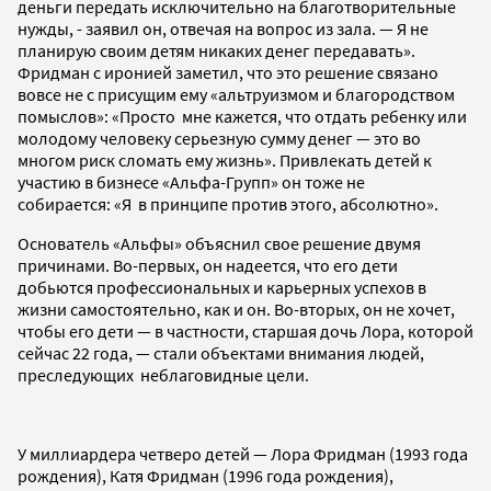
деньги передать исключительно на благотворительные
нужды, - заявил он, отвечая на вопрос из зала. — Я не
планирую своим детям никаких денег передавать»
.
Фридман с иронией заметил, что это решение связано
вовсе не с присущим ему
«альтруизмом и благородством
помыслов»:
«Просто мне кажется, что отдать ребенку или
молодому человеку серьезную сумму денег — это во
многом риск сломать ему жизнь»
. Привлекать детей к
участию в бизнесе «Альфа-Групп» он тоже не
собирается:
«Я в принципе против этого, абсолютно»
.
Основатель «Альфы» объяснил свое решение двумя
причинами. Во-первых, он надеется, что его дети
добьются профессиональных и карьерных успехов в
жизни самостоятельно, как и он. Во-вторых, он не хочет,
чтобы его дети — в частности, старшая дочь Лора, которой
сейчас 22 года, — стали объектами внимания людей,
преследующих неблаговидные цели.
У миллиардера четверо детей — Лора Фридман (1993 года
рождения), Катя Фридман (1996 года рождения),