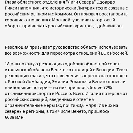
Глава областного отделения "Лиги Севера" Эдоардо
Рикси напомнил, что исторически Лигурия тесно связана с
российским рынком и с Крымом. Он призвал восстановить
хорошие отношения с Москвой, увеличить торговый
оборот, привлекать российских туристов", - добавил он.
Резолюция призывает руководство области использовать
все возможности для пересмотра отношений ЕС с Россией.
18 мая похожую резолюцию одобрил областной совет
итальянской области Венето со столицей в Венеции. Текст
резолюции гласил, что от введения запретов на торговлю
с Россией Ломбардия, Эмилия-Романья и Венето понесли
наибольшие потери — на них пришлось более 72%
от снижения экспорта в Россию. Всего Италия потеряла от
российских санкций, введенных в ответ на
ограничительные меры ЕС, почти €3,6 млрд. Из них на
северные регионы, в том числе Венето, пришлось
€688 млн.