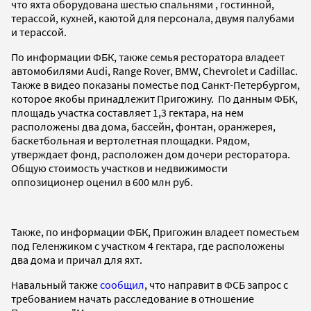
что яхта оборудована шестью спальнями , гостинной,
терассой, кухней, каютой для персонала, двумя палубами
и терассой.
По информации ФБК, также семья ресторатора владеет
автомобилями Audi, Range Rover, BMW, Chevrolet и Cadillac.
Также в видео показаны поместье под Санкт-Петербургом,
которое якобы принадлежит Пригожину. По данным ФБК,
площадь участка составляет 1,3 гектара, на нем
расположены два дома, бассейн, фонтан, оранжерея,
баскетбольная и вертолетная площадки. Рядом,
утверждает фонд, расположен дом дочери ресторатора.
Общую стоимость участков и недвижимости
оппозиционер оценил в 600 млн руб.
Также, по информации ФБК, Пригожин владеет поместьем
под Геленжиком с участком 4 гектара, где расположены
два дома и причал для яхт.
Навальный также
сообщил
, что направит в ФСБ запрос с
требованием начать расследование в отношение