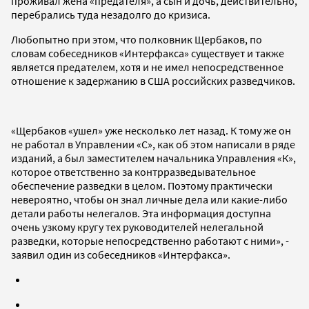
проживал жена «предателя», а сын и дочь, действительно,
перебрались туда незадолго до кризиса.
Любопытно при этом, что полковник Щербаков, по
словам собеседников «Интерфакса» существует и также
является предателем, хотя и не имел непосредственное
отношение к задержанию в США российских разведчиков.
«Щербаков «ушел» уже несколько лет назад. К тому же он
не работал в Управлении «С», как об этом написали в ряде
изданий, а был заместителем начальника Управления «К»,
которое ответственно за контрразведывательное
обеспечение разведки в целом. Поэтому практически
невероятно, чтобы он знал личные дела или какие-либо
детали работы нелегалов. Эта информация доступна
очень узкому кругу тех руководителей нелегальной
разведки, которые непосредственно работают с ними», -
заявил один из собеседников «Интерфакса».