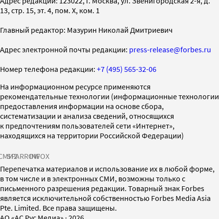
Адрес редакции: 123022, г. Москва, ул. Звенигородская 2-я, д.
13, стр. 15, эт. 4, пом. X, ком. 1
Главный редактор: Мазурин Николай Дмитриевич
Адрес электронной почты редакции:
press-release@forbes.ru
Номер телефона редакции:
+7 (495) 565-32-06
На информационном ресурсе применяются
рекомендательные технологии (информационные технологии
предоставления информации на основе сбора,
систематизации и анализа сведений, относящихся
к предпочтениям пользователей сети «Интернет»,
находящихся на территории Российской Федерации)
СМИ2
SPARROW
INFOX
Перепечатка материалов и использование их в любой форме,
в том числе и в электронных СМИ, возможны только с
письменного разрешения редакции. Товарный знак Forbes
является исключительной собственностью Forbes Media Asia
Pte. Limited. Все права защищены.
AO «АС Рус Медиа»
·
2026