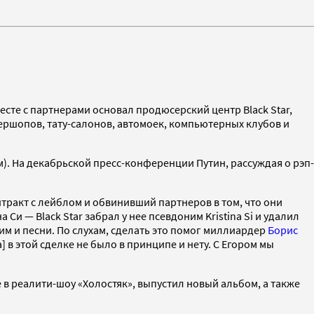
месте с партнерами основал продюсерский центр Black Star,
бершопов, тату-салонов, автомоек, компьютерных клубов и
). На декабрьской пресс-конференции Путин, рассуждая о рэп-
онтракт с лейблом и обвинивший партнеров в том, что они
Си — Black Star забрал у нее псевдоним Kristina Si и удалил
им и песни. По слухам, сделать это помог миллиардер
Борис
 в этой сделке не было в принципе и нету. С Егором мы
е в реалити-шоу «Холостяк», выпустил новый альбом, а также