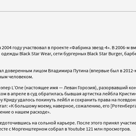
2004 году участвовал в проекте «Фабрика звезд-4». В 2006-м в
ежды Black Star Wear, сети бургерных Black Star Burger, бар
тал доверенным лицом Владимира Путина (впервые был в 2012-м
ным человеком.
л рэпер LʼOne (настоящее имя — Леван Горозия), разорвавший к
ом в апреле в суд обратилась бывшая артистка лейбла Кристина 
ру Криду удалось покинуть лейбл и сохранить права на псевдон
гал: «К большому моему, наверное, сожалению, его [Ротенберга]
ние о нашем расходе».
средоточившись на сольной карьере. После этого принял участи
есте с Моргенштерном собрал в Youtube 121 млн просмотров.