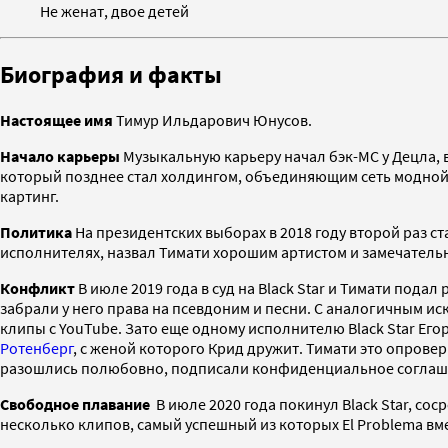
Не женат, двое детей
Биография и факты
Настоящее имя
Тимур Ильдарович Юнусов.
Начало карьеры
Музыкальную карьеру начал бэк-MC у Децла, в 
который позднее стал холдингом, объединяющим сеть модной од
картинг.
Политика
На президентских выборах в 2018 году второй раз с
исполнителях, назвал Тимати хорошим артистом и замечатель
Конфликт
В июле 2019 года в суд на Black Star и Тимати пода
забрали у него права на псевдоним и песни. С аналогичным иск
клипы с YouTube. Зато еще одному исполнителю Black Star Его
Ротенберг
, с женой которого Крид дружит. Тимати это опровер
разошлись полюбовно, подписали конфиденциальное соглаше
Свободное плавание
В июле 2020 года покинул Black Star, со
несколько клипов, самый успешный из которых El Problema вм