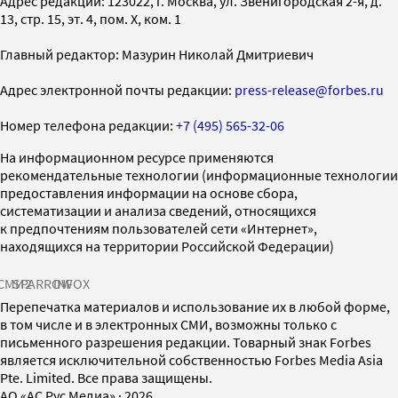
Адрес редакции: 123022, г. Москва, ул. Звенигородская 2-я, д.
13, стр. 15, эт. 4, пом. X, ком. 1
Главный редактор: Мазурин Николай Дмитриевич
Адрес электронной почты редакции:
press-release@forbes.ru
Номер телефона редакции:
+7 (495) 565-32-06
На информационном ресурсе применяются
рекомендательные технологии (информационные технологии
предоставления информации на основе сбора,
систематизации и анализа сведений, относящихся
к предпочтениям пользователей сети «Интернет»,
находящихся на территории Российской Федерации)
СМИ2
SPARROW
INFOX
Перепечатка материалов и использование их в любой форме,
в том числе и в электронных СМИ, возможны только с
письменного разрешения редакции. Товарный знак Forbes
является исключительной собственностью Forbes Media Asia
Pte. Limited. Все права защищены.
AO «АС Рус Медиа»
·
2026