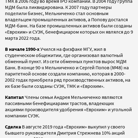
ТМК в 2006 году во время IPO компании. В 2004 году группа
МДМ была ликвидирована. К 2007 году партнеры
поделили бизнес, Мельниченко стал основным
владельцем промышленных активов, а Попову достался
МДМ-банк. На базе промышленных активов были созданы
«Еврохим» и СУЭК, бенефициаром которых он являлся до 9
марта 2022 года.
В начале 1990-х
Учился на физфаке МГУ, жил в
студенческом общежитии, где организовал валютный
обменный пункт. Из сети обменных пунктов вырос МДМ
Банк. В конце 90-х Мельниченко и Сергей Попов (№48) на
паритетной основе создали компанию, которая в 2000-
2002 годах приобрела ряд производственных активов, на
их базе были созданы СУЭК, ТМК и «Еврохим».
Капитал
Члены семьи Андрея Мельниченко являются
пассивными бенефициарами трастов, владеющих
акциями производителя удобрения «Еврохим» и угольной
компании СУЭК.
Сделка
В августе 2019 года «Еврохим» выкупил у своего
бывшего руководителя Дмитрия Стрежнева 10% акций