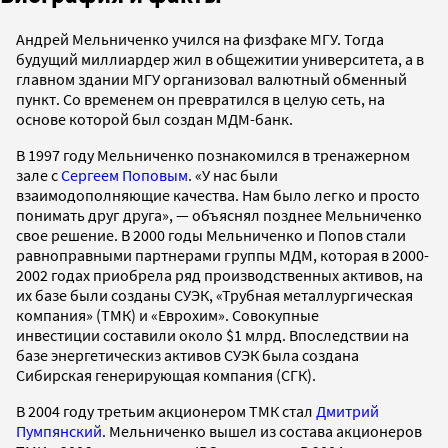
Андрей Мельниченко учился на физфаке МГУ. Тогда
будущий миллиардер жил в общежитии университета, а в
главном здании МГУ организовал валютный обменный
пункт. Со временем он превратился в целую сеть, на
основе которой был создан МДМ-банк.
В 1997 году Мельниченко познакомился в тренажерном
зале с
Сергеем Поповым
. «У нас были
взаимодополняющие качества. Нам было легко и просто
понимать друг друга», — объяснял позднее Мельниченко
свое решение. В 2000 годы Мельниченко и Попов стали
равноправными партнерами группы МДМ, которая в 2000-
2002 годах приобрела ряд производственных активов, на
их базе были созданы СУЭК, «Трубная металлургическая
компания» (ТМК) и «Еврохим». Совокупные
инвестиции составили около $1 млрд. Впоследствии на
базе энергетическиз активов СУЭК была создана
Сибирская генерирующая компания (СГК).
В 2004 году третьим акционером ТМК стал
Дмитрий
Пумпянский
. Мельниченко вышел из состава акционеров