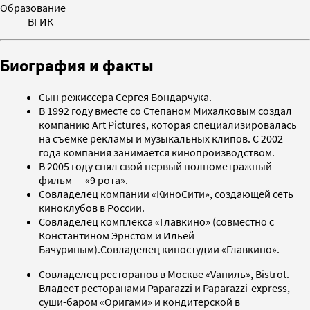
Образование
ВГИК
Биография и факты
Сын режиссера Сергея Бондарчука.
В 1992 году вместе со Степаном Михалковым создал
компанию Art Pictures, которая специализировалась
на съемке рекламы и музыкальных клипов. С 2002
года компания занимается кинопроизводством.
В 2005 году снял свой первый полнометражный
фильм — «9 рота».
Совладелец компании «КиноСити», создающей сеть
киноклубов в России.
Совладелец комплекса «Главкино» (совместно с
Константином Эрнстом и Ильей
Бачуриным).Совладелец киностудии «Главкино».
Совладелец ресторанов в Москве «Vaниль», Bistrot.
Владеет ресторанами Paparazzi и Paparazzi-express,
суши-баром «Оригами» и кондитерской в