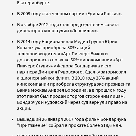
Екатеринбурге.
В 2009 году стал членом партии «Единая Россия».
В октябре 2012 года стал председателем совета
директоров киностудии «Ленфильм».
В 2014 году Национальная Медиа Группа Юрия
Ковальчука приобрела 50% акций
телепроизводителя «Арт Пикчерс Вижн» и
договорилась о покупке 50% кинокомпании «Арт
Пикчерс Студия» у Федора Бондарчука и его
партнера Дмитрия Рудовского.
Сделку затормозил
акционерный конфликт. В 2010 году 26% акций
кинокомпании приобрела структура экс-президента
Банка Москвы Андрея Бородина, а в прошлом году
этот пакет был продан с торгов сторонним лицам.
Бондарчук и Рудовский через суд вернули право на
акции.
Вышедший 26 января 2017 года фильм Бондарчука
"Притяжение" собрал в прокате более
$
18,6 млн.
В 2017 году Бондарчук вошел в тройку лидеров