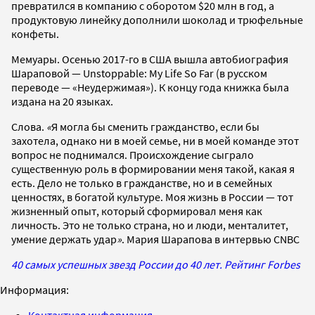
превратился в компанию с оборотом $20 млн в год, а
продуктовую линейку дополнили шоколад и трюфельные
конфеты.
Мемуары. Осенью 2017-го в США вышла автобиография
Шараповой — Unstoppable: My Life So Far (в русском
переводе — «Неудержимая»). К концу года книжка была
издана на 20 языках.
Слова.
«
Я могла бы сменить гражданство, если бы
захотела, однако ни в моей семье, ни в моей команде этот
вопрос не поднимался. Происхождение сыграло
существенную роль в формировании меня такой, какая я
есть. Дело не только в гражданстве, но и в семейных
ценностях, в богатой культуре. Моя жизнь в России — тот
жизненный опыт, который сформировал меня как
личность. Это не только страна, но и люди, менталитет,
умение держать удар
»
. Мария Шарапова в интервью CNBC
40 самых успешных звезд России до 40 лет. Рейтинг Forbes
Информация:
Контактная информация