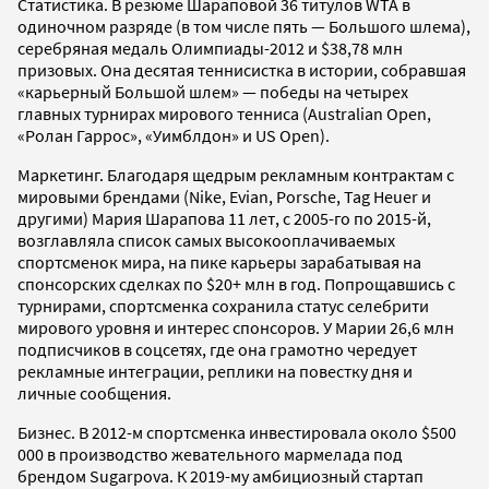
Статистика. В резюме Шараповой 36 титулов WTA в
одиночном разряде (в том числе пять — Большого шлема),
серебряная медаль Олимпиады-2012 и $38,78 млн
призовых. Она десятая теннисистка в истории, собравшая
«карьерный Большой шлем» — победы на четырех
главных турнирах мирового тенниса (Australian Open,
«Ролан Гаррос», «Уимблдон» и US Open).
Маркетинг. Благодаря щедрым рекламным контрактам с
мировыми брендами (Nike, Evian, Porsche, Tag Heuer и
другими) Мария Шарапова 11 лет, с 2005-го по 2015-й,
возглавляла список самых высокооплачиваемых
спортсменок мира, на пике карьеры зарабатывая на
спонсорских сделках по $20+ млн в год. Попрощавшись с
турнирами, спортсменка сохранила статус селебрити
мирового уровня и интерес спонсоров. У Марии 26,6 млн
подписчиков в соцсетях, где она грамотно чередует
рекламные интеграции, реплики на повестку дня и
личные сообщения.
Бизнес. В 2012-м спортсменка инвестировала около $500
000 в производство жевательного мармелада под
брендом Sugarpova. К 2019-му амбициозный стартап