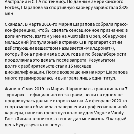
Австралии и США по теннису. По данным американского
Forbes, Шарапова за спортивную карьеру заработала $325
млн
Скандал. В марте 2016-го Мария Шарапова собрала пресс-
конференцию, чтобы сделать сенсационное признание: в
допинг-тесте, взятом у нее на Australian Open, обнаружен
мельдоний (популярный в странах СНГ препарат с этим
действующим веществом называется «Милдронат»),
который она принимала с 2006 года и по безалаберности
продолжила это делать после запрета. Результатом
долгих разбирательств стали 15 месяцев
дисквалификации. После возвращения на корт Шарапова
много травмировалась и выиграла лишь один титул.
Финиш. С мая 2019-го Мария Шарапова сыграла лишь на 7
турнирах — официально из-за травм, но ни на одном не
продвинулась дальше второго матча. А в феврале 2020-го
спортсменка объявила о завершении профессиональной
карьеры, написав трепетную колонку для Vogue и Vanity
Fair: «Я жила теннисом, а теннис дал мне жизнь. Я каждый
день буду скучать по нему».