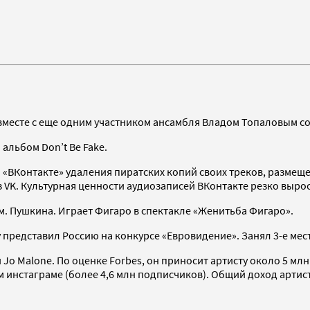
 вместе с еще одним участником ансамбля Владом Топаловым со
альбом Don’t Be Fake.
и «ВКонтакте» удаления пиратских копий своих треков, размещ
 VK. Культурная ценности аудиозаписей ВКонтакте резко вырос
. Пушкина. Играет Фигаро в спектакле «Женитьба Фигаро».
у представил Россию на конкурсе «Евровидение». Занял 3-е мес
o Malone. По оценке Forbes, он приносит артисту около 5 млн 
 инстаграме (более 4,6 млн подписчиков). Общий доход артиста