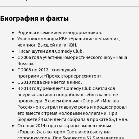
Биография и факты
Родился в семье железнодорожников.
Участник команды КВН «Уральские пельмени»,
чемпион Высшей лиги КВН.
Писал шутки для Comedy Club.
С 2006 года участник юмористического шоу «Наша
Russia».
С 2008 по 2012 - соведущий
программы «Прожекторперисхилтон».
С 2010 года снимается в кино.
В 2013 году резидент Comedy Club Светлаков
впервые активно попробовал себя в качестве
продюсера. В своем фильме «Скорый «Москва —
Россия» он сыграл главную роль и продюсировал
его вместе с тремя молодыми коллегами. При
бюджете $4 млн лента собрала в прокате $5,1 млн.
Осенью 2014 года на экраны вышел фильм
«Горько-2», в котором Светлаков выступил
сопродюсером. При бюджете в $2,5 млн картина