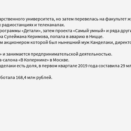
рственного университета, но затем перевелась на факультет 
х радиостанциях и телеканалах.
программы «Детали», затем проекта «Самый умный» и ряда друг
а Сулеймана Керимова, попала в аварию в Ницце.
гим акционером которой был нынешний муж Канделаки, директ
» и занимается предпринимательской деятельностью.
а-салона «В Копернике» в Москве.
нделаки есть доля, в первом квартале 2019 года составила 29 
ботала 168,4 млн рублей.