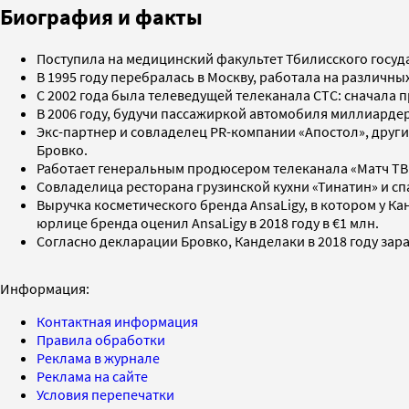
Биография и факты
Поступила на медицинский факультет Тбилисского госуда
В 1995 году перебралась в Москву, работала на различны
С 2002 года была телеведущей телеканала СТС: сначала 
В 2006 году, будучи пассажиркой автомобиля миллиардер
Экс-партнер и совладелец PR-компании «Апостол», дру
Бровко.
Работает генеральным продюсером телеканала «Матч ТВ
Совладелица ресторана грузинской кухни «Тинатин» и сп
Выручка косметического бренда AnsaLigy, в котором у Ка
юрлице бренда оценил AnsaLigy в 2018 году в €1 млн.
Согласно декларации Бровко, Канделаки в 2018 году зара
Информация:
Контактная информация
Правила обработки
Реклама в журнале
Реклама на сайте
Условия перепечатки