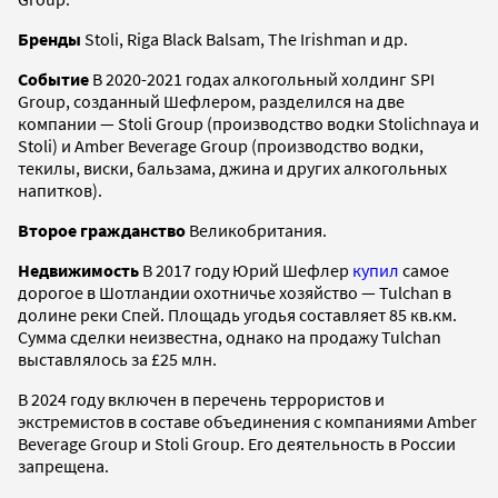
Бренды
Stoli, Riga Black Balsam, The Irishman и др.
Событие
В 2020-2021 годах алкогольный холдинг SPI
Group, созданный Шефлером, разделился на две
компании — Stoli Group (производство водки Stolichnaya и
Stoli) и Amber Beverage Group (производство водки,
текилы, виски, бальзама, джина и других алкогольных
напитков).
Второе гражданство
Великобритания.
Недвижимость
В 2017 году Юрий Шефлер
купил
самое
дорогое в Шотландии охотничье хозяйство — Tulchan в
долине реки Спей. Площадь угодья составляет 85 кв.км.
Сумма сделки неизвестна, однако на продажу Tulchan
выставлялось за £25 млн.
В 2024 году включен в перечень террористов и
экстремистов в составе объединения с компаниями Amber
Beverage Group и Stoli Group. Его деятельность в России
запрещена.