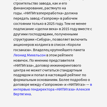
строительство завода, как и его
финансирование, растянуто на
годы.
«НИПИгазпереработка» должна
передать завод «Газпрому» в рабочем
состоянии только в 2025 году. Тем не менее
подписание «сделки века» в 2015 году вместе с
другими господрядами, полученными
структурами «Сибура», позволяет включить
акционеров холдинга в список «Короли
госзаказа». Владелец крупнейшего пакета
Леонид Михельсон
в этом рейтинге
новичок.
По мнению представителя
«НИПИгаза», договор инжинирингового
центра не может считаться стандартным
подрядом и попал в настоящий рейтинг по
формальным основаниям. Более подробно о
договоре между «Газпромом» и «НИПИгаз» —
в
интервью гендиректора «НИПИгаза» Алексея
Вертягина
.