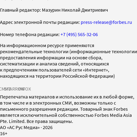
Главный редактор: Мазурин Николай Дмитриевич
Адрес электронной почты редакции:
press-release@forbes.ru
Номер телефона редакции:
+7 (495) 565-32-06
На информационном ресурсе применяются
рекомендательные технологии (информационные технологии
предоставления информации на основе сбора,
систематизации и анализа сведений, относящихся
к предпочтениям пользователей сети «Интернет»,
находящихся на территории Российской Федерации)
СМИ2
SPARROW
INFOX
Перепечатка материалов и использование их в любой форме,
в том числе и в электронных СМИ, возможны только с
письменного разрешения редакции. Товарный знак Forbes
является исключительной собственностью Forbes Media Asia
Pte. Limited. Все права защищены.
AO «АС Рус Медиа»
·
2026
16+