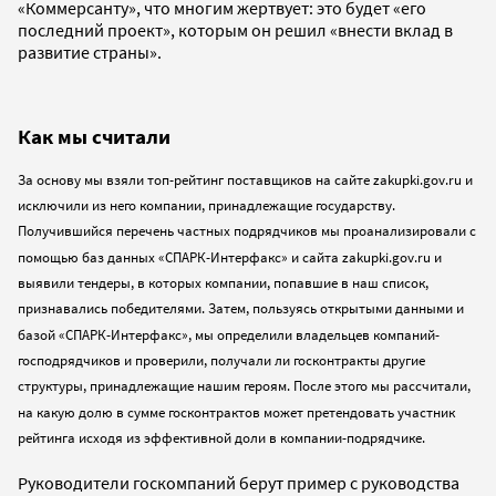
«Коммерсанту», что многим жертвует: это будет «его
последний проект», которым он решил «внести вклад в
развитие страны».
Как мы считали
За основу мы взяли топ-рейтинг поставщиков на сайте zakupki.gov.ru и
исключили из него компании, принадлежащие государству.
Получившийся перечень частных подрядчиков мы проанализировали с
помощью баз данных «СПАРК-Интерфакс» и сайта zakupki.gov.ru и
выявили тендеры, в которых компании, попавшие в наш список,
признавались победителями. Затем, пользуясь открытыми данными и
базой «СПАРК-Интерфакс», мы определили владельцев компаний-
господрядчиков и проверили, получали ли госконтракты другие
структуры, принадлежащие нашим героям. После этого мы рассчитали,
на какую долю в сумме госконтрактов может претендовать участник
рейтинга исходя из эффективной доли в компании-подрядчике.
Руководители госкомпаний берут пример с руководства