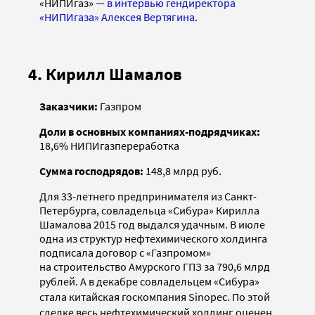
«НИПИгаз» —
в интервью гендиректора
«НИПИгаза» Алексея Вертягина
.
4. Кирилл Шамалов
Заказчики:
Газпром
Доли в основных компаниях-подрядчиках:
18,6% НИПИгазпереработка
Сумма господрядов:
148,8 млрд руб.
Для 33-летнего предпринимателя из Санкт-
Петербурга, совладельца «Сибура» Кирилла
Шамалова 2015 год выдался удачным. В июле
одна из структур нефтехимического холдинга
подписала договор с «Газпромом»
на строительство Амурского ГПЗ за 790,6 млрд
рублей
. А в декабре совладельцем «Сибура»
стала китайская госкомпания Sinopec. По этой
сделке весь нефтехимический холдинг оценен