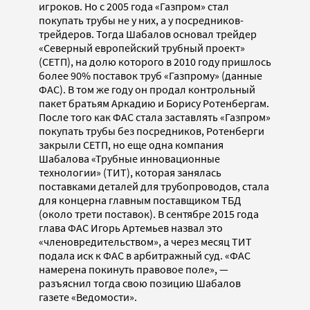
игроков. Но с 2005 года «Газпром» стал
покупать трубы не у них, а у посредников-
трейдеров. Тогда Шабалов основал трейдер
«Северный европейский трубный проект»
(СЕТП), на долю которого в 2010 году пришлось
более 90% поставок труб «Газпрому» (данные
ФАС). В том же году он продал контрольный
пакет братьям Аркадию и Борису Ротенбергам.
После того как ФАС стала заставлять «Газпром»
покупать трубы без посредников, Ротенберги
закрыли СЕТП, но еще одна компания
Шабалова «Трубные инновационные
технологии» (ТИТ), которая занялась
поставками деталей для трубопроводов, стала
для концерна главным поставщиком ТБД
(около трети поставок). В сентябре 2015 года
глава ФАС Игорь Артемьев назвал это
«членовредительством», а через месяц ТИТ
подала иск к ФАС в арбитражный суд. «ФАС
намерена покинуть правовое поле», —
разъяснил тогда свою позицию Шабалов
газете «Ведомости».