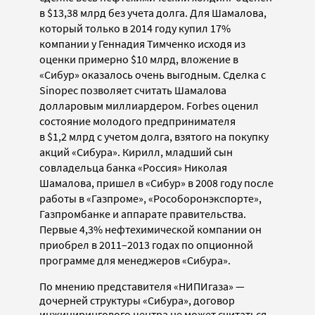
в $13,38 млрд без учета долга. Для Шамалова,
который только в 2014 году купил 17%
компании у Геннадия Тимченко исходя из
оценки примерно $10 млрд, вложение в
«Сибур» оказалось очень выгодным. Сделка с
Sinopec позволяет считать Шамалова
долларовым миллиардером. Forbes оценил
состояние молодого предпринимателя
в $1,2 млрд с учетом долга, взятого на покупку
акций «Сибура». Кирилл, младший сын
совладельца банка «Россия» Николая
Шамалова, пришел в «Сибур» в 2008 году после
работы в «Газпроме», «Рособоронэкспорте»,
Газпромбанке и аппарате правительства.
Первые 4,3% нефтехимической компании он
приобрел в 2011–2013 годах по опционной
программе для менеджеров «Сибура».
По мнению представителя «НИПИгаза» —
дочерней структуры «Сибура», договор
инжинирингового центра не может считаться