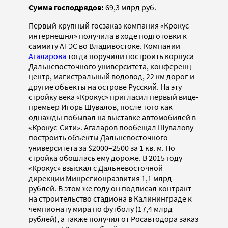
Сумма господрядов:
69,3 млрд руб.
Первый крупный госзаказ компания «Крокус
интернешнл» получила в ходе подготовки к
саммиту АТЭС во Владивостоке. Компании
Агаларова
тогда поручили построить корпуса
Дальневосточного университета, конференц-
центр, магистральный водовод, 22 км дорог и
другие объекты на острове Русский. На эту
стройку века «Крокус» пригласил первый вице-
премьер Игорь Шувалов, после того как
однажды побывал на выставке автомобилей в
«Крокус-Сити». Агаларов пообещал Шувалову
построить объекты Дальневосточного
университета за $2000–2500 за 1 кв. м. Но
стройка обошлась ему дороже. В 2015 году
«Крокус» взыскал с Дальневосточной
дирекции Минрегионразвития 1,1 млрд
рублей. В этом же году он подписал контракт
на строительство стадиона в Калининграде к
чемпионату мира по футболу (17,4 млрд
рублей), а также получил от Росавтодора заказ