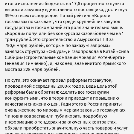
итоги исполнения бюджета: на 17,6 процентного пункта
выросли закупки у единственного поставщика, достигнув
39% от всех господрядов. Пятый рейтинг «Короли
госзаказа» показывает, что среди крупнейших закупок
государства и госкомпаний эта доля значительно выше.
«Короли» получили без конкурса заказов более чем на 1
трлн рублей. Это строительство и Амурского ГПЗ за
790,6 млрд рублей, которым по заказу «Газпрома»
занялась структура «Сибура», и газопровода в Китай «Сила
Сибири» (строительные компании Аркадия Ротенберга и
Геннадия Тимченко), и, наконец, знаменитого Крымского
моста за 228 млрд рублей.
По сути, это означает провал реформы госзакупок,
проводимой с середины 2000-х годов. Ведь цель этой
реформы была обратная: сделать все госзакупки
конкурентными, что в теории приводит к повышению
качества и снижению цен. Ради этого в России приняты
очень жесткие по мировым меркам законы о госзакупках.
Чиновников заставили публиковать подробную
информацию о тендерах и заключенных контрактах,
обязали приобретать значительную часть товаров и услуг
только на электронных аукционах, жестко прописали