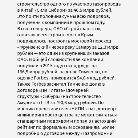
строительство одного из участков газопровода
в Китай «Сила Сибири» за 46,5 млрд рублей.
Это почти половина суммы всех подрядов,
полученных компанией в прошлом году.
В свою очередь, ОАО «Стройтрансгаз»,
отказавшееся строить мост в Крым,
подрядилось построить мостовой переход
«Фрунзенский» через реку Самару за 12,3 млрд
рублей — это один из крупнейших заказов
ОАО. В общей сложности две компании
получили в 2015 году господряды на
136,5 млрд рублей, на долю Тимченко, по
оценке Forbes, приходится 54,6 млрд рублей.
Также Forbes засчитал Тимченко долю в
договоре «НИПИгаза» (дочерней
структуры «Сибура») на строительство
Амурского ГПЗ за 790,6 млрд рублей. По
мнению представителя «НИПИгаза», договор
инжинирингового центра не может считаться
стандартным подрядом и попал в настоящий
рейтинг по формальным основаниям. Более
подробно о договоре между «Газпромом» и