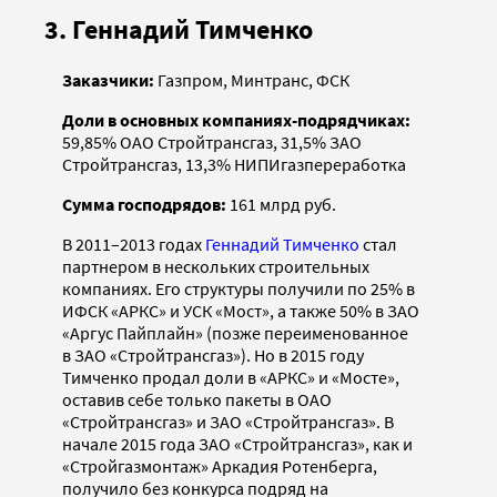
3. Геннадий Тимченко
Заказчики:
Газпром, Минтранс, ФСК
Доли в основных компаниях-подрядчиках:
59,85% ОАО Стройтрансгаз, 31,5% ЗАО
Стройтрансгаз, 13,3% НИПИгазпереработка
Сумма господрядов:
161 млрд руб.
В 2011–2013 годах
Геннадий Тимченко
стал
партнером в нескольких строительных
компаниях. Его структуры получили по 25% в
ИФСК «АРКС» и УСК «Мост», а также 50% в ЗАО
«Аргус Пайплайн» (позже переименованное
в ЗАО «Стройтрансгаз»). Но в 2015 году
Тимченко продал доли в «АРКС» и «Мосте»,
оставив себе только пакеты в ОАО
«Стройтрансгаз» и ЗАО «Стройтрансгаз». В
начале 2015 года ЗАО «Стройтрансгаз», как и
«Стройгазмонтаж» Аркадия Ротенберга,
получило без конкурса подряд на