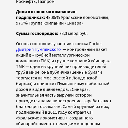
Роснефть, Газпром
Доли в основных компаниях-
подрядчиках:
48,85% Уральские локомотивы,
97,7% Группа компаний «Синара»
Сумма господрядов:
78,3 млрд руб.
Основа состояния участника списка Forbes
Дмитрия Пумпянского
— контрольный пакет
акций в «Трубной металлургической
компании» (ТМК) и группе компаний «Синара».
ТМК — один из крупнейших производителей
труб в мире, она публична (ценные бумаги
торгуются на Московской и Лондонской
биржах) и приносит Пумпянскому стабильный
доход в виде дивидендов. «Синара»,
значительная часть выручки которой
приходится на машиностроение, зарабатывает
благодаря госзаказам. Самый крупный из них,
подписанный в 2011 году контракт СП
«Уральские локомотивы», созданного
«Синарой» вместе с немецким концерном