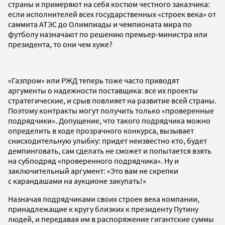
страны и примеряют на себя костюм честного заказчика:
если исполнителей всех государственных «строек века» от
саммита АТЭС до Олимпиады и чемпионата мира по
футболу назначают по решению премьер-министра или
президента, то они чем хуже?
«Газпром» или РЖД теперь тоже часто приводят
аргументы о надежности поставщика: все их проекты
стратегические, и срыв повлияет на развитие всей страны.
Поэтому контракты могут получить только «проверенные
подрядчики». Допущение, что такого подрядчика можно
определить в ходе прозрачного конкурса, вызывает
снисходительную улыбку: придет неизвестно кто, будет
демпинговать, сам сделать не сможет и попытается взять
на субподряд «проверенного подрядчика». Ну и
заключительный аргумент: «Это вам не скрепки
с карандашами на аукционе закупать!»
Назначая подрядчиками своих строек века компании,
принадлежащие к кругу близких к президенту Путину
людей, и передавая им в распоряжение гигантские суммы