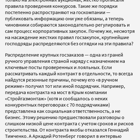
правила проведения конкурсов. Такие же порядки
постепенно распространяют на госкомпании —
публиковать информацию они уже обязаны, а теперь
чиновники собираются законодательно регулировать и
сам процесс корпоративных закупок. Почему же, несмотря
на насаждение жестких правил госзакупок, крупнейшие
господряды распределяются без оглядки на эти правила?
Распределение крупных госзаказов — одна из граней
ручного управления страной наряду с назначением на
ключевые посты проверенных и лояльных. Если
рассматривать каждый контракт в отдельности, то всегда
найдутся резонные причины, почему его «в ручном
режиме» получил тот или иной подрядчик. Например,
передача контракта на мост в Крым компании
«Стройгазмонтаж» (хотя и сообщалось о неких
конкурентных переговорах с 70 подрядчиками)
представлена как социальная ответственность, а не
бизнес. Этому решению предшествовали разговоры о
слишком низкой цене контракта с учетом сроков и рисков
строительства. От контракта якобы отказался Геннадий
Тимченко. А Аркадий Ротенберг говорил в интервью