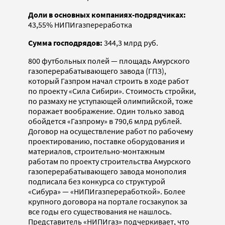
Доли в основных компаниях-подрядчиках:
43,55% НИПИгазпереработка
Сумма господрядов:
344,3 млрд руб.
800 футбольных полей — площадь Амурского
газоперерабатывающего завода (ГПЗ),
который Газпром начал строить в ходе работ
по проекту «Сила Сибири». Стоимость стройки,
по размаху не уступающей олимпийской, тоже
поражает воображение. Один только завод
обойдется «Газпрому» в 790,6 млрд рублей.
Договор на осуществление работ по рабочему
проектированию, поставке оборудования и
материалов, строительно-монтажным
работам по проекту строительства Амурского
газоперерабатывающего завода монополия
подписала без конкурса со структурой
«Сибура» — «НИПИгазпереработкой». Более
крупного договора на портале госзакупок за
все годы его существования не нашлось.
Представитель «НИПИгаз» подчеркивает, что