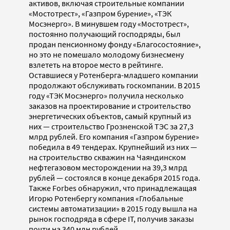
активов, включая строительные компании
«Мостотрест», «Газпром бурение», «ТЭК
Мосэнерго». В минувшем году «Мостотрест»,
постоянно получающий господряды, был
продан пенсионному фонду «Благосостояние»,
но это не помешало молодому бизнесмену
взлететь на второе место в рейтинге.
Оставшиеся у Ротенберга-младшего компании
продолжают обслуживать госкомпании. В 2015
году «ТЭК Мосэнерго» получила несколько
заказов на проектирование и строительство
энергетических объектов, самый крупный из
них — строительство Грозненской ТЭС за 27,3
млрд рублей. Его компания «Газпром бурение»
победила в 49 тендерах. Крупнейший из них —
на строительство скважин на Чаяндинском
нефтегазовом месторождении на 39,3 млрд
рублей — состоялся в конце декабря 2015 года.
Также Forbes обнаружил, что принадлежащая
Игорю Ротенбергу компания «Глобальные
системы автоматизации» в 2015 году вышла на
рынок господряда в сфере IT, получив заказы
почти на 340 млн рублей.