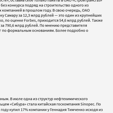
сте», оставив себе только пакеты в ОАО «Стройтрансгаз»
 без конкурса подряд на строительство одного из
х компанией в прошлом году. В свою очередь, ОАО
ку Самару за 12,3 млрд рублей — это один из крупнейших
о, по оценке Forbes, приходится 54,6 млрд рублей. Также
 за 790,6 млрд рублей. По мнению представителя
нг по формальным основаниям. Более подробно о
чным. В июле одна из структур нефтехимического
льцем «Сибура» стала китайская госкомпания Sinopec. По
4 году купил 17% компании у Геннадия Тимченко исходя из