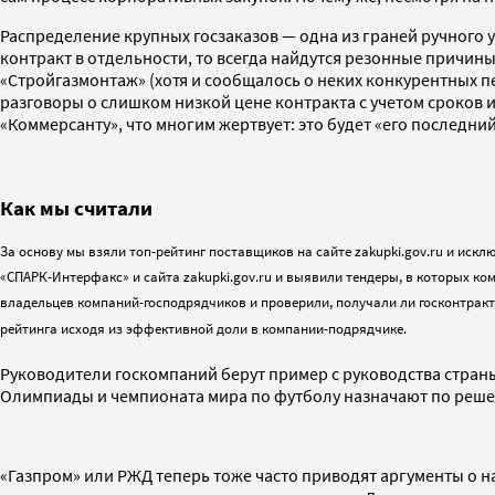
Распределение крупных госзаказов — одна из граней ручного
контракт в отдельности, то всегда найдутся резонные причин
«Стройгазмонтаж» (хотя и сообщалось о неких конкурентных п
разговоры о слишком низкой цене контракта с учетом сроков 
«Коммерсанту», что многим жертвует: это будет «его последни
Как мы считали
За основу мы взяли топ-рейтинг поставщиков на сайте zakupki.gov.ru и ис
«СПАРК-Интерфакс» и сайта zakupki.gov.ru и выявили тендеры, в которых к
владельцев компаний-господрядчиков и проверили, получали ли госконтракт
рейтинга исходя из эффективной доли в компании-подрядчике.
Руководители госкомпаний берут пример с руководства страны 
Олимпиады и чемпионата мира по футболу назначают по решен
«Газпром» или РЖД теперь тоже часто приводят аргументы о на