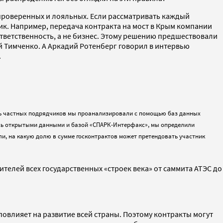
 проверенных и лояльных. Если рассматривать каждый
чик. Например, передача контракта на мост в Крым компании
ответственность, а не бизнес. Этому решению предшествовали
ий Тимченко. А Аркадий Ротенберг говорил в интервью
.
ень частных подрядчиков мы проанализировали с помощью баз данных
уясь открытыми данными и базой «СПАРК-Интерфакс», мы определили
и, на какую долю в сумме госконтрактов может претендовать участник
телей всех государственных «строек века» от саммита АТЭС до
повлияет на развитие всей страны. Поэтому контракты могут