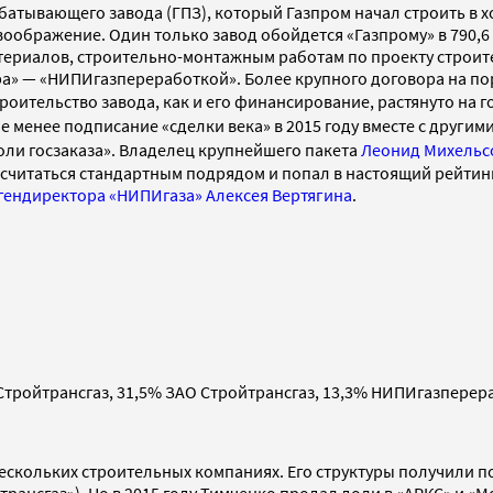
тывающего завода (ГПЗ), который Газпром начал строить в хо
оображение. Один только завод обойдется «Газпрому» в 790,6
териалов, строительно-монтажным работам по проекту строит
а» — «НИПИгазпереработкой». Более крупного договора на порт
роительство завода, как и его финансирование, растянуто на г
 не менее подписание «сделки века» в 2015 году вместе с друг
оли госзаказа». Владелец крупнейшего пакета
Леонид Михельс
 считаться стандартным подрядом и попал в настоящий рейти
гендиректора «НИПИгаза» Алексея Вертягина
.
Стройтрансгаз, 31,5% ЗАО Стройтрансгаз, 13,3% НИПИгазперер
ескольких строительных компаниях. Его структуры получили по