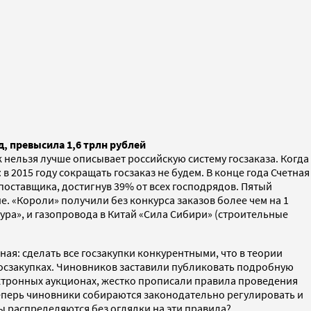
, превысила 1,6 трлн рублей
нельзя лучше описывает российскую систему госзаказа. Когда
 2015 году сокращать госзаказ не будем. В конце года Счетная
поставщика, достигнув 39% от всех господрядов. Пятый
е. «Короли» получили без конкурса заказов более чем на 1
бура», и газопровода в Китай «Сила Сибири» (строительные
ная: сделать все госзакупки конкурентными, что в теории
госзакупках. Чиновников заставили публиковать подробную
ектронных аукционах, жестко прописали правила проведения
еперь чиновники собираются законодательно регулировать и
ы распределяются без оглядки на эти правила?