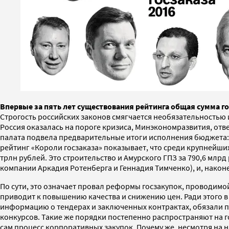
Впервые за пять лет существования рейтинга общая сумма го
Строгость российских законов смягчается необязательностью 
Россия оказалась на пороге кризиса, Минэкономразвития, отвеч
палата подвела предварительные итоги исполнения бюджета: н
рейтинг «Короли госзаказа» показывает, что среди крупнейших
трлн рублей. Это строительство и Амурского ГПЗ за 790,6 млрд
компании Аркадия Ротенберга и Геннадия Тимченко), и, наконе
По сути, это означает провал реформы госзакупок, проводимой
приводит к повышению качества и снижению цен. Ради этого 
информацию о тендерах и заключенных контрактах, обязали п
конкурсов. Такие же порядки постепенно распространяют на 
сам процесс корпоративных закупок. Почему же, несмотря на 