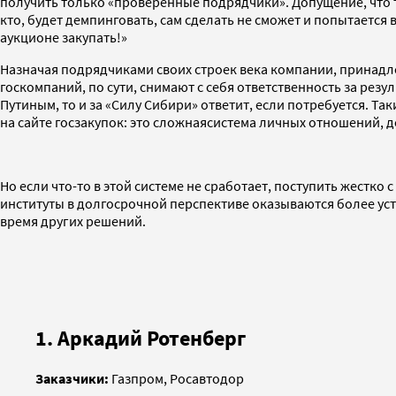
получить только «проверенные подрядчики». Допущение, что 
кто, будет демпинговать, сам сделать не сможет и попытается
аукционе закупать!»
Назначая подрядчиками своих строек века компании, принадле
госкомпаний, по сути, снимают с себя ответственность за рез
Путиным, то и за «Силу Сибири» ответит, если потребуется. 
на сайте госзакупок: это сложнаясистема личных отношений, 
Но если что-то в этой системе не сработает, поступить жестк
институты в долгосрочной перспективе оказываются более ус
время других решений.
1. Аркадий Ротенберг
Заказчики:
Газпром, Росавтодор