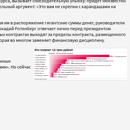
урса, вызывает снисходительную улыбку: придет неизвестно
ельный аргумент: «Это вам не скрепки с карандашами на
ая им в распоряжение гигантские суммы денег, руководители
 Аркадий Ротенберг отвечает лично перед президентом
ных контрактах выходят за пределы контракта, размещенного
торая во многом заменяет финансовую дисциплину.
енные
ми». Но сейчас