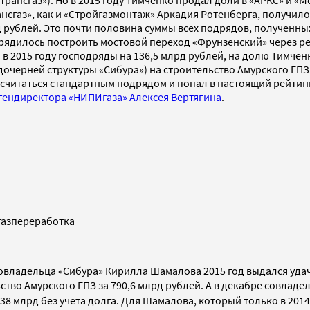
ансгаз»). Но в 2015 году Тимченко продал доли в «АРКС» и «Мо
ансгаз», как и «Стройгазмонтаж» Аркадия Ротенберга, получило
рд рублей. Это почти половина суммы всех подрядов, полученны
дрядилось построить мостовой переход «Фрунзенский» через ре
 2015 году господряды на 136,5 млрд рублей, на долю Тимченк
дочерней структуры «Сибура») на строительство Амурского ГПЗ
 считаться стандартным подрядом и попал в настоящий рейти
гендиректора «НИПИгаза» Алексея Вертягина
.
азпереработка
совладельца «Сибура» Кирилла Шамалова 2015 год выдался уда
ство Амурского ГПЗ за 790,6 млрд рублей
. А в декабре совладе
38 млрд без учета долга. Для Шамалова, который только в 201