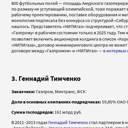
800 футбольных полей — площадь Амурского газоперераба
по размаху не уступающей олимпийской, тоже поражает в
рабочему проектированию, поставке оборудования и ма
монополия подписала без конкурса со структурой «Сибур
нашлось. Представитель «НИПИгаз» подчеркивает, что ст
«Газпрому» в рабочем состоянии только в 2025 году. Тем
позволяет включить акционеров холдинга в список «Кор
«НИПИгаза», договор инжинирингового центра не может
договоре между «Газпромом» и «НИПИгаз» —
в интервью 
3. Геннадий Тимченко
Заказчики:
Газпром, Минтранс, ФСК
Доли в основных компаниях-подрядчиках:
59,85% ОАО 
Сумма господрядов:
161 млрд руб.
В 2011–2013 годах
Геннадий Тимченко
стал партнером в н