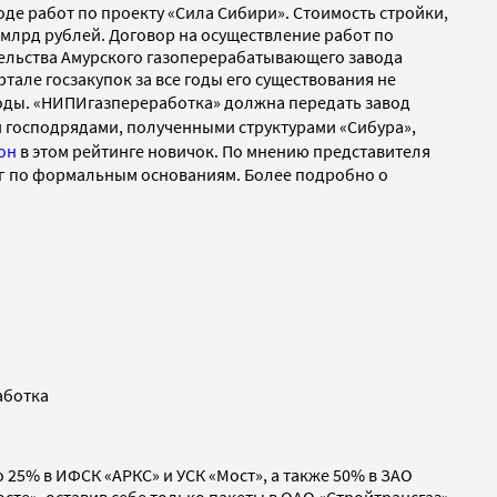
де работ по проекту «Сила Сибири». Стоимость стройки,
 млрд рублей. Договор на осуществление работ по
ельства Амурского газоперерабатывающего завода
але госзакупок за все годы его существования не
оды.
«НИПИгазпереработка» должна передать завод
ими господрядами, полученными структурами «Сибура»,
он
в этом рейтинге новичок.
По мнению представителя
нг по формальным основаниям. Более подробно о
аботка
 25% в ИФСК «АРКС» и УСК «Мост», а также 50% в ЗАО