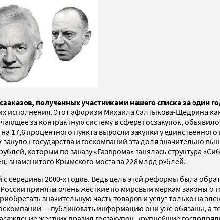
сзаказов, полученных участниками нашего списка за один год
их исполнения. Этот афоризм Михаила Салтыкова-Щедрина как 
ающее за контрактную систему в сфере госзакупок, объявило: в
а 17,6 процентного пункта выросли закупки у единственного 
 закупок государства и госкомпаний эта доля значительно выш
 рублей, которым по заказу «Газпрома» занялась структура «Си
ц, знаменитого Крымского моста за 228 млрд рублей.
 с середины 2000-х годов. Ведь цель этой реформы была обрат
в России приняты очень жесткие по мировым меркам законы о 
риобретать значительную часть товаров и услуг только на эл
госкомпании — публиковать информацию они уже обязаны, а т
насаждение жестких правил госзакупок, крупнейшие господряд