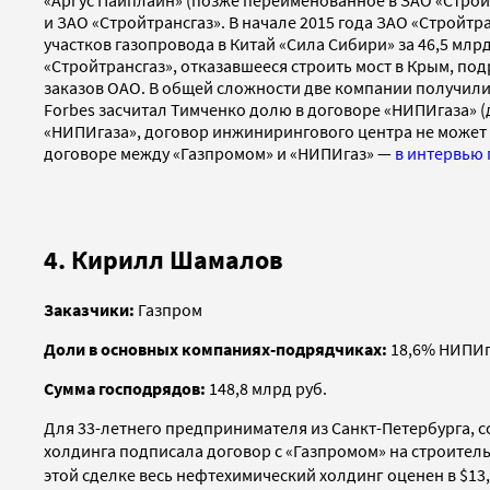
«Аргус Пайплайн» (позже переименованное в ЗАО «Стройтр
и ЗАО «Стройтрансгаз». В начале 2015 года ЗАО «Стройтр
участков газопровода в Китай «Сила Сибири» за 46,5 мл
«Стройтрансгаз», отказавшееся строить мост в Крым, по
заказов ОАО. В общей сложности две компании получили в
Forbes засчитал Тимченко долю в договоре «НИПИгаза» (
«НИПИгаза», договор инжинирингового центра не может
договоре между «Газпромом» и «НИПИгаз» —
в интервью 
4. Кирилл Шамалов
Заказчики:
Газпром
Доли в основных компаниях-подрядчиках:
18,6% НИПИг
Сумма господрядов:
148,8 млрд руб.
Для 33-летнего предпринимателя из Санкт-Петербурга, 
холдинга подписала договор с «Газпромом» на строитель
этой сделке весь нефтехимический холдинг оценен в $13,