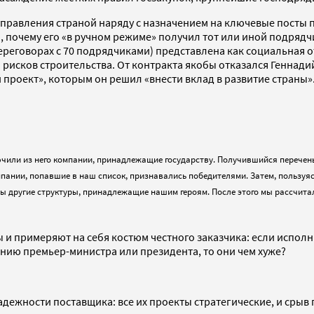
 управления страной наряду с назначением на ключевые посты
ы, почему его «в ручном режиме» получил тот или иной подряд
ереговорах с 70 подрядчиками) представлена как социальная 
и рисков строительства. От контракта якобы отказался Геннад
й проект», которым он решил «внести вклад в развитие страны»
ключили из него компании, принадлежащие государству. Получившийся переч
омпании, попавшие в наш список, признавались победителями. Затем, польз
ы другие структуры, принадлежащие нашим героям. После этого мы рассчитал
и примеряют на себя костюм честного заказчика: если исполни
ию премьер-министра или президента, то они чем хуже?
дежности поставщика: все их проекты стратегические, и срыв 