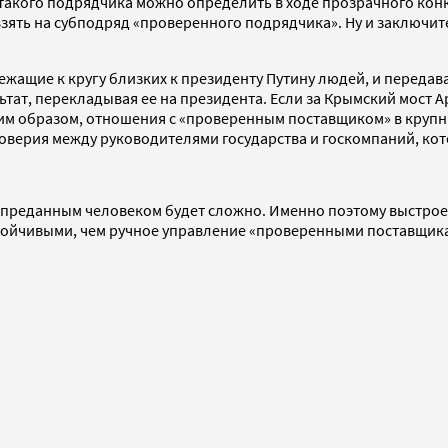
такого подрядчика можно определить в ходе прозрачного конк
 взять на субподряд «проверенного подрядчика». Ну и заключит
жащие к кругу близких к президенту Путину людей, и передав
ультат, перекладывая ее на президента. Если за Крымский мост
Таким образом, отношения с «проверенным поставщиком» в круп
доверия между руководителями государства и госкомпаний, ко
о с преданным человеком будет сложно. Именно поэтому выстро
тойчивыми, чем ручное управление «проверенными поставщика